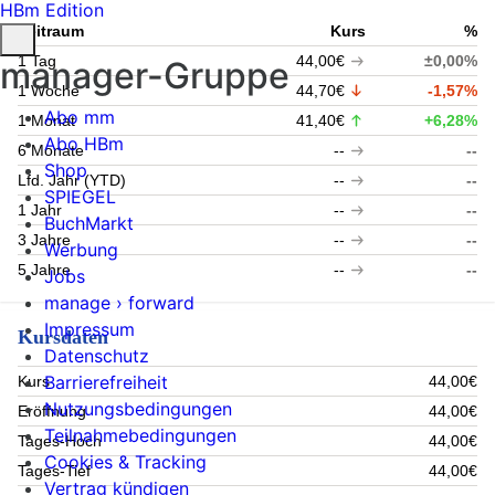
HBm Edition
Zeitraum
Kurs
%
1 Tag
44,00€
±0,00%
manager-Gruppe
1 Woche
44,70€
-1,57%
Abo mm
1 Monat
41,40€
+6,28%
Abo HBm
6 Monate
--
--
Shop
Lfd. Jahr (YTD)
--
--
SPIEGEL
1 Jahr
--
--
BuchMarkt
3 Jahre
--
--
Werbung
5 Jahre
--
--
Jobs
manage › forward
Impressum
Kursdaten
Datenschutz
Barrierefreiheit
Kurs
44,00€
Nutzungsbedingungen
Eröffnung
44,00€
Teilnahmebedingungen
Tages-Hoch
44,00€
Cookies & Tracking
Tages-Tief
44,00€
Vertrag kündigen