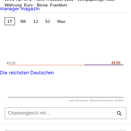
Währung: Euro
Börse: Frankfurt
manager magazin
1T
3M
1J
5J
Max
44,00
44,00
44,00
Die reichsten Deutschen
vwd Vereinigte Wirtschaftsdienste GmbH