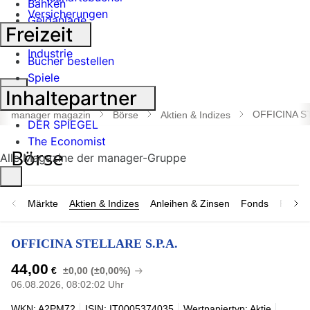
Banken
Versicherungen
Geldanlage
Freizeit
Börse
Industrie
Bücher bestellen
Spiele
Suche
Inhaltepartner
öffnen
OFFICINA ST
manager magazin
Börse
Aktien & Indizes
DER SPIEGEL
The Economist
Alle Magazine der manager-Gruppe
Märkte
Aktien & Indizes
Anleihen & Zinsen
Fonds
Rohsto
OFFICINA STELLARE S.P.A.
44,00
€
±0,00 (±0,00%)
06.08.2026, 08:02:02 Uhr
WKN: A2PM72
ISIN: IT0005374035
Wertpapiertyp: Aktie