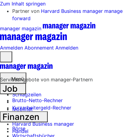
Zum Inhalt springen
Partner von
Harvard Business manager
manage
forward
manager magazin
Anmelden
Abonnement
Anmelden
Menü
öffnen
Menü
Serviceangebote von manager-Partnern
Job
Schlagzeilen
Brutto-Netto-Rechner
Kurzarbeitergeld-Rechner
Mobilität
Finanzen
Tech
Harvard Business manager
Börse
Handel
Wirtschaftsbücher