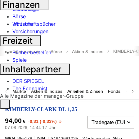
Banken
Finanzen
Geldanlage
Börse
Börse
Industrie
Wirtschaftsbücher
Versicherungen
Freizeit
Suche
öffnen
KIMBERLY-C
manager magazin
Börse
Aktien & Indizes
Bücher bestellen
Spiele
Inhaltepartner
DER SPIEGEL
The Economist
Märkte
Aktien & Indizes
Anleihen & Zinsen
Fonds
Rohsto
Alle Magazine der manager-Gruppe
KIMBERLY-CLARK DL 1,25
94,00
€
-0,31 (-0,33%)
07.08.2026, 14:44:17 Uhr
WKN: 855178
ISIN: US4943681035
Wertpapiertyp: Aktie