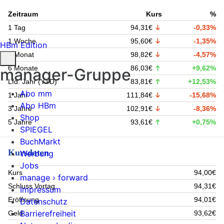
Zeitraum
Kurs
%
1 Tag
94,31€
-0,33%
1 Woche
95,60€
-1,35%
HBm Edition
1 Monat
98,82€
-4,57%
6 Monate
86,03€
+9,62%
manager-Gruppe
Lfd. Jahr (YTD)
83,81€
+12,53%
Abo mm
1 Jahr
111,84€
-15,68%
Abo HBm
3 Jahre
102,91€
-8,36%
Shop
5 Jahre
93,61€
+0,75%
SPIEGEL
BuchMarkt
Kursdaten
Werbung
Jobs
Kurs
94,00€
manage › forward
Schluss Vortag
94,31€
Impressum
Eröffnung
94,01€
Datenschutz
Barrierefreiheit
Geld
93,62€