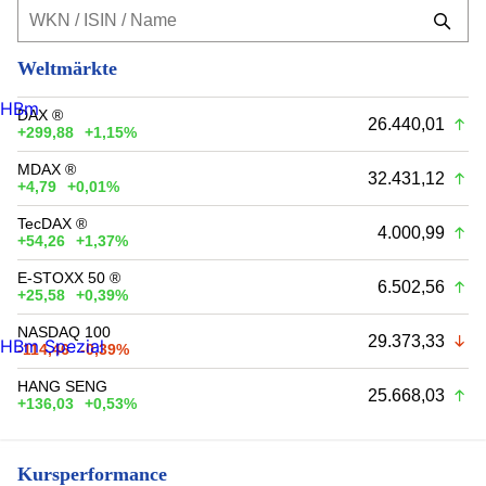
Weltmärkte
HBm
DAX ®
26.440,01
+299,88
+1,15%
MDAX ®
32.431,12
+4,79
+0,01%
TecDAX ®
4.000,99
+54,26
+1,37%
E-STOXX 50 ®
6.502,56
+25,58
+0,39%
NASDAQ 100
29.373,33
HBm Spezial
-114,46
-0,39%
HANG SENG
25.668,03
+136,03
+0,53%
Kursperformance