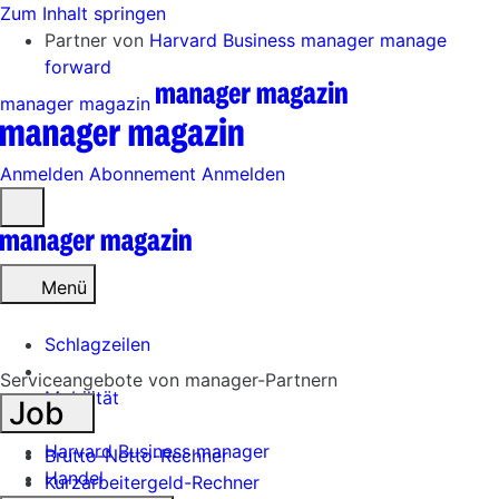
Zum Inhalt springen
Partner von
Harvard Business manager
manage
forward
manager magazin
Anmelden
Abonnement
Anmelden
Menü
öffnen
Menü
Schlagzeilen
Serviceangebote von manager-Partnern
Mobilität
Job
Tech
Harvard Business manager
Brutto-Netto-Rechner
Handel
Kurzarbeitergeld-Rechner