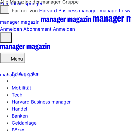
Alle Magazine der manager-Gruppe
Zum Inhalt springen
Partner von
Harvard Business manager
manage forw
manager magazin
Anmelden
Abonnement
Anmelden
Menü
öffnen
Menü
Schlagzeilen
manager magazin
Mobilität
Tech
Harvard Business manager
Handel
Banken
Geldanlage
Börse