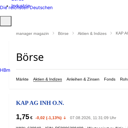
Industrie
Die reichsten Deutschen
Suche
öffnen
KAP A
manager magazin
Börse
Aktien & Indizes
HBm
Märkte
Aktien & Indizes
Anleihen & Zinsen
Fonds
Rohs
KAP AG INH O.N.
1,75
€
-0,02 (-1,13%)
07.08.2026, 11:31:09 Uhr