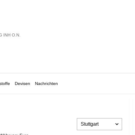
G INH O.N.
toffe
Devisen
Nachrichten