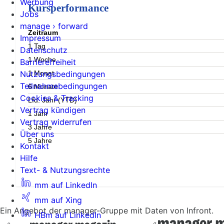
Werbung
Kursperformance
Jobs
manage › forward
Zeitraum
Impressum
1 Tag
Datenschutz
1 Woche
Barrierefreiheit
1 Monat
Nutzungsbedingungen
Teilnahmebedingungen
6 Monate
Cookies & Tracking
Lfd. Jahr (YTD)
Vertrag kündigen
1 Jahr
Vertrag widerrufen
3 Jahre
Über uns
5 Jahre
Kontakt
Hilfe
Text- & Nutzungsrechte
mm auf LinkedIn
mm auf Xing
Ein Angebot der manager-Gruppe mit Daten von Infront.
HBm auf LinkedIn