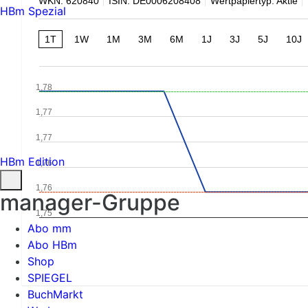
WKN: 620840
ISIN: DE0006208408
Wertpapiertyp: Aktie
HBm Spezial
1T
1W
1M
3M
6M
1J
3J
5J
10J
1,78
1,77
1,77
HBm Edition
1,76
1,76
manager-Gruppe
1,75
Abo mm
Abo HBm
Shop
SPIEGEL
BuchMarkt