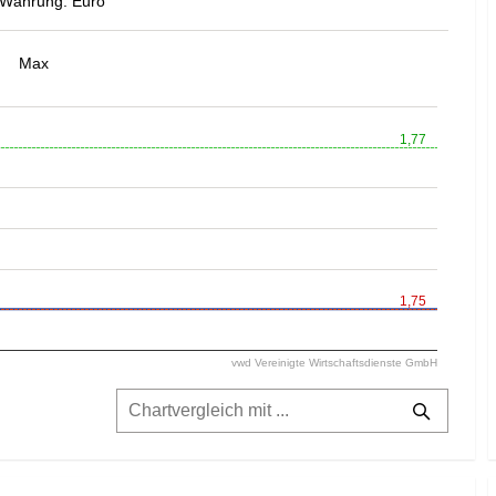
Währung: Euro
Max
1,77
1,75
vwd Vereinigte Wirtschaftsdienste GmbH