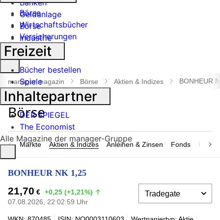
Banken
Börse
Geldanlage
Wirtschaftsbücher
Börse
Versicherungen
Industrie
Freizeit
Suche
Bücher bestellen
öffnen
Spiele
BONHEUR NK
manager magazin
Börse
Aktien & Indizes
Inhaltepartner
DER SPIEGEL
The Economist
Alle Magazine der manager-Gruppe
Märkte
Aktien & Indizes
Anleihen & Zinsen
Fonds
Rohsto
BONHEUR NK 1,25
21,70
€
+0,25 (+1,21%)
07.08.2026, 22:02:59 Uhr
WKN: 870485
ISIN: NO0003110603
Wertpapiertyp: Aktie