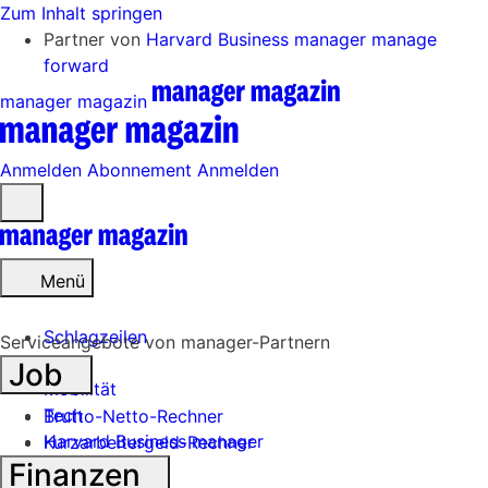
Zum Inhalt springen
Partner von
Harvard Business manager
manage
forward
manager magazin
Anmelden
Abonnement
Anmelden
Menü
öffnen
Menü
Schlagzeilen
Serviceangebote von manager-Partnern
Job
Mobilität
Tech
Brutto-Netto-Rechner
Harvard Business manager
Kurzarbeitergeld-Rechner
Finanzen
Handel