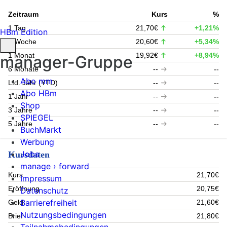
Zeitraum
Kurs
%
1 Tag
21,70€
+1,21%
HBm Edition
1 Woche
20,60€
+5,34%
1 Monat
19,92€
+8,94%
manager-Gruppe
6 Monate
--
--
Abo mm
Lfd. Jahr (YTD)
--
--
Abo HBm
1 Jahr
--
--
Shop
3 Jahre
--
--
SPIEGEL
5 Jahre
--
--
BuchMarkt
Werbung
Jobs
Kursdaten
manage › forward
Kurs
21,70€
Impressum
Eröffnung
20,75€
Datenschutz
Barrierefreiheit
Geld
21,60€
Nutzungsbedingungen
Brief
21,80€