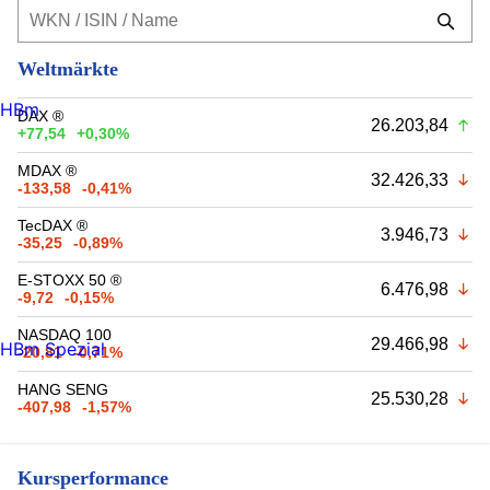
Weltmärkte
HBm
DAX ®
26.203,84
+77,54
+0,30%
MDAX ®
32.426,33
-133,58
-0,41%
TecDAX ®
3.946,73
-35,25
-0,89%
E-STOXX 50 ®
6.476,98
-9,72
-0,15%
NASDAQ 100
29.466,98
HBm Spezial
-20,81
-0,71%
HANG SENG
25.530,28
-407,98
-1,57%
Kursperformance