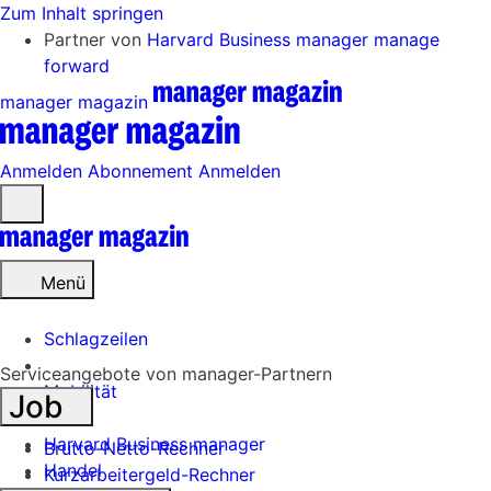
Zum Inhalt springen
Partner von
Harvard Business manager
manage
forward
manager magazin
Anmelden
Abonnement
Anmelden
Menü
öffnen
Menü
Schlagzeilen
Serviceangebote von manager-Partnern
Mobilität
Job
Tech
Harvard Business manager
Brutto-Netto-Rechner
Handel
Kurzarbeitergeld-Rechner