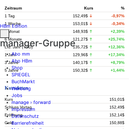
Zeitraum
Kurs
%
1 Tag
152,49$
-0,97%
1 Woche
153,01$
-0,34%
HBm Edition
1 Monat
148,93$
+2,39%
6 Monate
121,27$
+25,74%
manager-Gruppe
Lfd. Jahr (YTD)
135,72$
+12,36%
Abo mm
1 Jahr
129,96$
+17,34%
Abo HBm
3 Jahre
140,17$
+8,79%
Shop
5 Jahre
150,32$
+1,44%
SPIEGEL
BuchMarkt
Kursdaten
Werbung
Jobs
Kurs
151,01$
manage › forward
Schluss Vortag
152,49$
Impressum
Eröffnung
152,14$
Datenschutz
Barrierefreiheit
Geld
150,88$