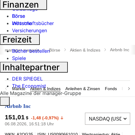
Banken
Finanzen
Geldanlage
Börse
Börse
Industrie
Wirtschaftsbücher
Versicherungen
Freizeit
Suche
öffnen
Airbnb Inc
manager magazin
Börse
Aktien & Indizes
Bücher bestellen
Spiele
Inhaltepartner
DER SPIEGEL
The Economist
Märkte
Aktien & Indizes
Anleihen & Zinsen
Fonds
Rohsto
Alle Magazine der manager-Gruppe
Airbnb Inc
151,01
$
-1,48 (-0,97%)
06.08.2026, 16:51:18 Uhr
WKN: A2QG35
ISIN: US0090661010
Wertpapiertyp: Aktie