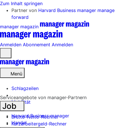
Zum Inhalt springen
Partner von
Harvard Business manager
manage
forward
manager magazin
Anmelden
Abonnement
Anmelden
Menü
öffnen
Menü
Schlagzeilen
Serviceangebote von manager-Partnern
Mobilität
Job
Tech
Harvard Business manager
Brutto-Netto-Rechner
Handel
Kurzarbeitergeld-Rechner