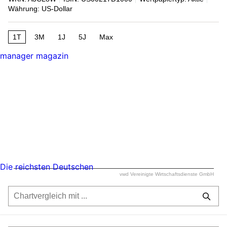
Währung: US-Dollar
1T
3M
1J
5J
Max
manager magazin
Die reichsten Deutschen
vwd Vereinigte Wirtschaftsdienste GmbH