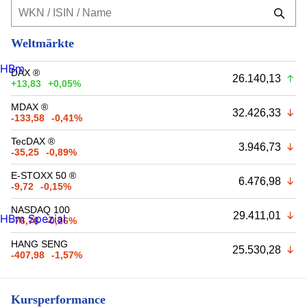
Weltmärkte
HBm
DAX ®
26.140,13
+13,83
+0,05%
MDAX ®
32.426,33
-133,58
-0,41%
TecDAX ®
3.946,73
-35,25
-0,89%
E-STOXX 50 ®
6.476,98
-9,72
-0,15%
NASDAQ 100
29.411,01
HBm Spezial
-76,78
-0,26%
HANG SENG
25.530,28
-407,98
-1,57%
Kursperformance