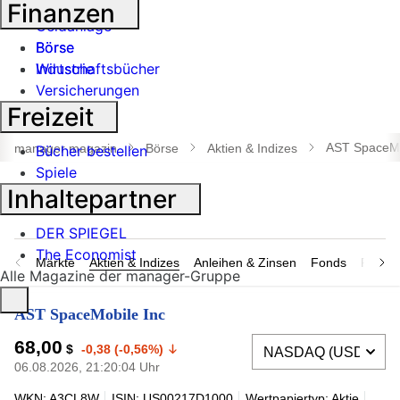
Banken
Finanzen
Geldanlage
Börse
Börse
Industrie
Wirtschaftsbücher
Versicherungen
Freizeit
Suche
öffnen
AST SpaceMo
manager magazin
Börse
Aktien & Indizes
Bücher bestellen
Spiele
Inhaltepartner
DER SPIEGEL
The Economist
Märkte
Aktien & Indizes
Anleihen & Zinsen
Fonds
Rohsto
Alle Magazine der manager-Gruppe
AST SpaceMobile Inc
68,00
$
-0,38 (-0,56%)
06.08.2026, 21:20:04 Uhr
WKN: A3CL8W
ISIN: US00217D1000
Wertpapiertyp: Aktie