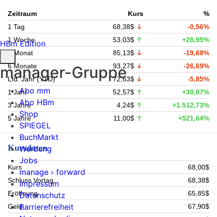
Zeitraum
Kurs
%
1 Tag
68,38$
-0,56%
1 Woche
53,03$
+28,95%
HBm Edition
1 Monat
85,13$
-19,68%
6 Monate
93,27$
-26,69%
manager-Gruppe
Lfd. Jahr (YTD)
72,63$
-5,85%
Abo mm
1 Jahr
52,57$
+30,07%
Abo HBm
3 Jahre
4,24$
+1.512,73%
Shop
5 Jahre
11,00$
+521,64%
SPIEGEL
BuchMarkt
Kursdaten
Werbung
Jobs
Kurs
68,00$
manage › forward
Schluss Vortag
68,38$
Impressum
Eröffnung
65,85$
Datenschutz
Barrierefreiheit
Geld
67,90$