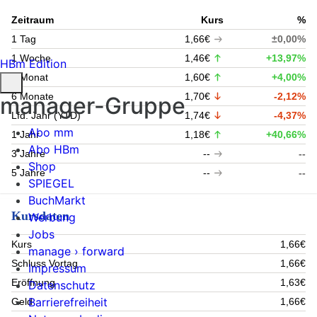
Zeitraum
Kurs
%
1 Tag
1,66€
±0,00%
1 Woche
1,46€
+13,97%
HBm Edition
1 Monat
1,60€
+4,00%
6 Monate
1,70€
-2,12%
manager-Gruppe
Lfd. Jahr (YTD)
1,74€
-4,37%
Abo mm
1 Jahr
1,18€
+40,66%
Abo HBm
3 Jahre
--
--
Shop
5 Jahre
--
--
SPIEGEL
BuchMarkt
Kursdaten
Werbung
Jobs
Kurs
1,66€
manage › forward
Schluss Vortag
1,66€
Impressum
Eröffnung
1,63€
Datenschutz
Barrierefreiheit
Geld
1,66€