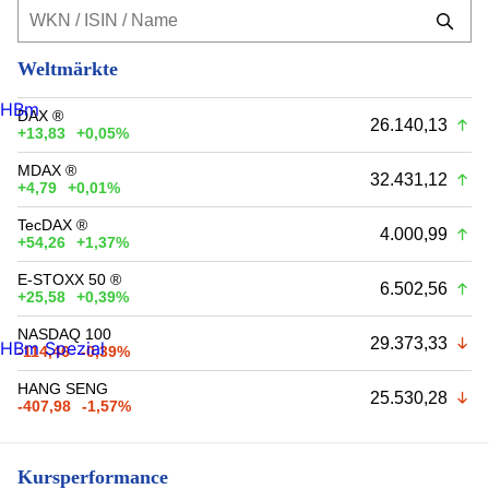
Weltmärkte
HBm
DAX ®
26.140,13
+13,83
+0,05%
MDAX ®
32.431,12
+4,79
+0,01%
TecDAX ®
4.000,99
+54,26
+1,37%
E-STOXX 50 ®
6.502,56
+25,58
+0,39%
NASDAQ 100
29.373,33
HBm Spezial
-114,46
-0,39%
HANG SENG
25.530,28
-407,98
-1,57%
Kursperformance