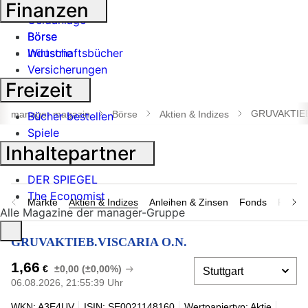
Banken
Finanzen
Geldanlage
Börse
Börse
Industrie
Wirtschaftsbücher
Versicherungen
Freizeit
Suche
öffnen
GRUVAKTIEB
manager magazin
Börse
Aktien & Indizes
Bücher bestellen
Spiele
Inhaltepartner
DER SPIEGEL
The Economist
Märkte
Aktien & Indizes
Anleihen & Zinsen
Fonds
Rohsto
Alle Magazine der manager-Gruppe
GRUVAKTIEB.VISCARIA O.N.
1,66
€
±0,00 (±0,00%)
06.08.2026, 21:55:39 Uhr
WKN: A3E4UV
ISIN: SE0021148160
Wertpapiertyp: Aktie