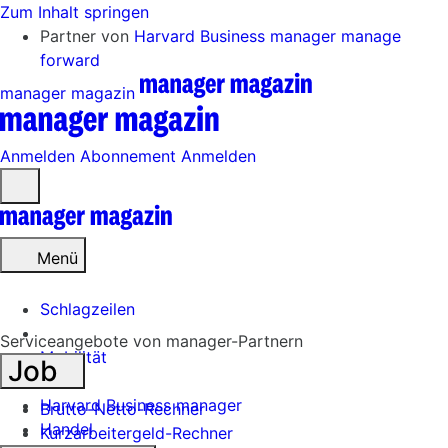
Zum Inhalt springen
Partner von
Harvard Business manager
manage
forward
manager magazin
Anmelden
Abonnement
Anmelden
Menü
öffnen
Menü
Schlagzeilen
Serviceangebote von manager-Partnern
Mobilität
Job
Tech
Harvard Business manager
Brutto-Netto-Rechner
Handel
Kurzarbeitergeld-Rechner