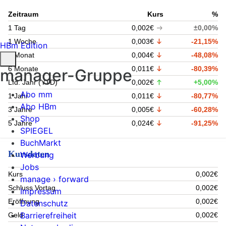
Zeitraum
Kurs
%
1 Tag
0,002€
±0,00%
1 Woche
0,003€
-21,15%
HBm Edition
1 Monat
0,004€
-48,08%
6 Monate
0,011€
-80,39%
manager-Gruppe
Lfd. Jahr (YTD)
0,002€
+5,00%
Abo mm
1 Jahr
0,011€
-80,77%
Abo HBm
3 Jahre
0,005€
-60,28%
Shop
5 Jahre
0,024€
-91,25%
SPIEGEL
BuchMarkt
Kursdaten
Werbung
Jobs
Kurs
0,002€
manage › forward
Schluss Vortag
0,002€
Impressum
Eröffnung
0,002€
Datenschutz
Barrierefreiheit
Geld
0,002€