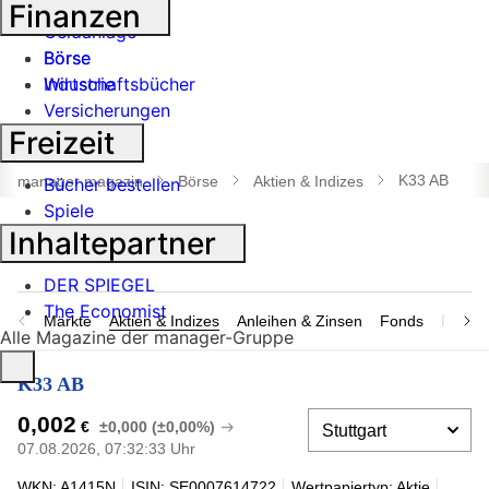
Banken
Finanzen
Geldanlage
Börse
Börse
Industrie
Wirtschaftsbücher
Versicherungen
Freizeit
Suche
öffnen
K33 AB
manager magazin
Börse
Aktien & Indizes
Bücher bestellen
Spiele
Inhaltepartner
DER SPIEGEL
The Economist
Märkte
Aktien & Indizes
Anleihen & Zinsen
Fonds
Rohsto
Alle Magazine der manager-Gruppe
K33 AB
0,002
€
±0,000 (±0,00%)
07.08.2026, 07:32:33 Uhr
WKN: A1415N
ISIN: SE0007614722
Wertpapiertyp: Aktie