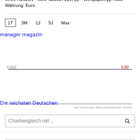
Währung: Euro
1T
3M
1J
5J
Max
manager magazin
0,00
0,00
0,002
Die reichsten Deutschen
vwd Vereinigte Wirtschaftsdienste GmbH