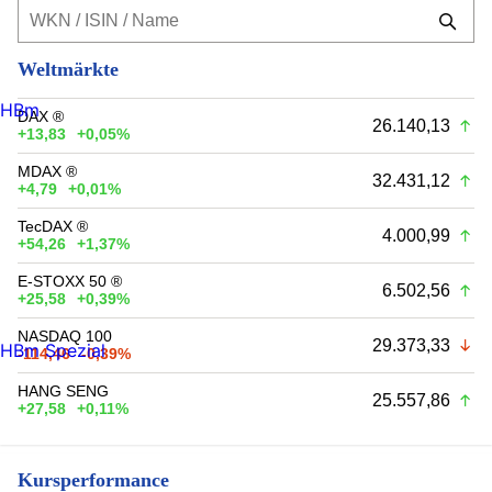
Weltmärkte
HBm
DAX ®
26.140,13
+13,83
+0,05%
MDAX ®
32.431,12
+4,79
+0,01%
TecDAX ®
4.000,99
+54,26
+1,37%
E-STOXX 50 ®
6.502,56
+25,58
+0,39%
NASDAQ 100
29.373,33
HBm Spezial
-114,46
-0,39%
HANG SENG
25.557,86
+27,58
+0,11%
Kursperformance