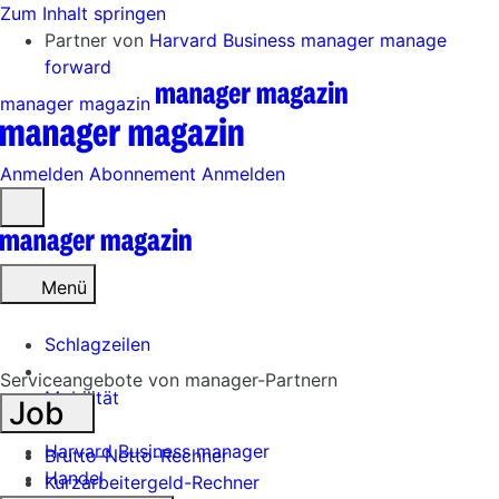
Zum Inhalt springen
Partner von
Harvard Business manager
manage
forward
manager magazin
Anmelden
Abonnement
Anmelden
Menü
öffnen
Menü
Schlagzeilen
Serviceangebote von manager-Partnern
Mobilität
Job
Tech
Harvard Business manager
Brutto-Netto-Rechner
Handel
Kurzarbeitergeld-Rechner