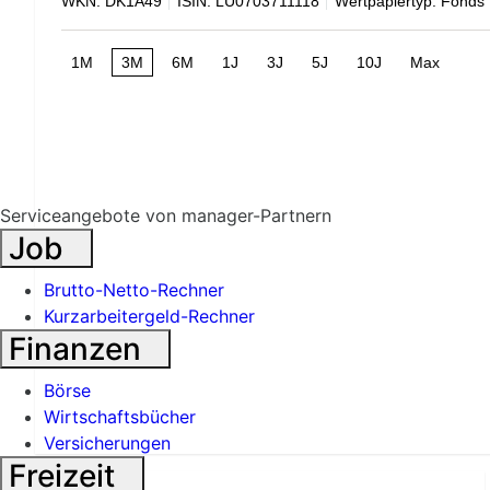
WKN: DK1A49
ISIN: LU0703711118
Wertpapiertyp: Fonds
1M
3M
6M
1J
3J
5J
10J
Max
Serviceangebote von manager-Partnern
Job
Brutto-Netto-Rechner
Kurzarbeitergeld-Rechner
Finanzen
Börse
Wirtschaftsbücher
Versicherungen
Freizeit