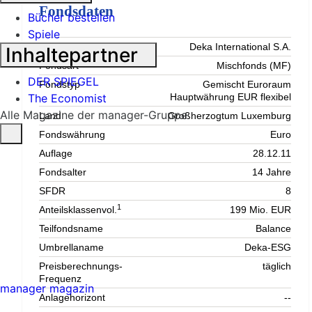
Fondsdaten
Bücher bestellen
Spiele
Gesellschaft (KVG)
Deka International S.A.
Inhaltepartner
Fondsart
Mischfonds (MF)
DER SPIEGEL
Fondstyp
Gemischt Euroraum
The Economist
Hauptwährung EUR flexibel
Alle Magazine der manager-Gruppe
Land
Großherzogtum Luxemburg
Fondswährung
Euro
Auflage
28.12.11
Fondsalter
14 Jahre
SFDR
8
1
Anteilsklassenvol.
199 Mio. EUR
Teilfondsname
Balance
Umbrellaname
Deka-ESG
Preisberechnungs-
täglich
Frequenz
manager magazin
Anlagehorizont
--