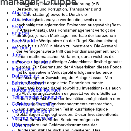
manager-Gruppe
Gesundheit) und Unternehmensführung (z.B.
Bestechung und Korruption, Transparenz und
Abo mm
Berichterstattung) bewertet. Durch die
Abo HBm
Nachhaltigkeitsanalyse werden die jeweils am
nachhaltigsten agierenden Emittenten ausgewählt (Best-
Shop
in-Class-Ansatz). Das Fondsmanagement verfolgt die
SPIEGEL
Strategie, je nach Marktlage innerhalb der Eurozone in
BuchMarkt
verzinsliche Wertpapiere (in der Regel Staatsanleihen)
sowie bis zu 30% in Aktien zu investieren. Die Auswahl
Werbung
der Vermögenswerte trifft das Fondsmanagement nach
Jobs
einem mathematischen Verfahren, durch welches die
manage › forward
Entwicklungen je zulässiger Anlageklasse flexibel genutzt
werden. Zur Begrenzung der Anlagerisiken dieses Fonds
Impressum
mit konservativem Verlustprofil erfolgt eine laufende
Datenschutz
Anpassung der Gewichtung der Anlageklassen. Von
Barrierefreiheit
ihrem Basiswert abgeleitete Finanzinstrumente
(Derivate) können dabei sowohl zu Investitions- als auch
Nutzungsbedingungen
zu Absicherungszwecken eingesetzt werden. Sollte zu
Teilnahmebedingungen
einem Zeitpunkt keine der Investitionsmöglichkeiten den
Cookies & Tracking
Erwartungen des Fondsmanagements entsprechen,
kann zum beträchtlichen Teil in kurzfristige liquide
Vertrag kündigen
Geldanlagen angelegt werden. Dieser Investmentfonds
Vertrag widerrufen
darf mehr als 35 % des Sondervermögens in
Über uns
Wertpapiere und Geldmarktinstrumente der
Bundesrepublik Deutschland investieren. Das