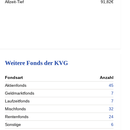
Allzeit-Tief
91,82€
Weitere Fonds der KVG
nterladen
Fondsart
Anzahl
nterladen
Aktienfonds
45
nterladen
Geldmarktfonds
7
nterladen
Laufzeitfonds
7
Mischfonds
32
Rentenfonds
24
Sonstige
6