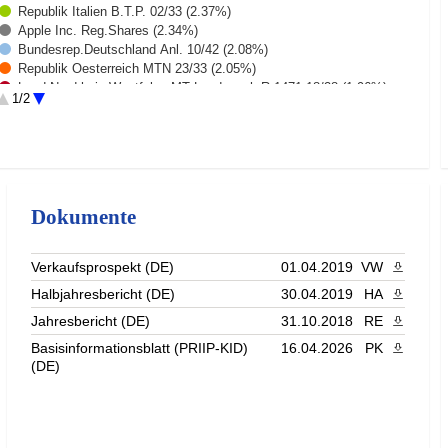
Republik Italien B.T.P. 02/33 (2.37%)
Apple Inc. Reg.Shares (2.34%)
Bundesrep.Deutschland Anl. 10/42 (2.08%)
Republik Oesterreich MTN 23/33 (2.05%)
Land Nordrhein-Westfalen MT Landessch.R.1471 18/28 (1.96%)
1/2
Koenigreich Spanien Obl. 01/32 (1.84%)
Land Niedersachsen Landessch. Ausg.884 18/28 (1.71%)
Rest (76.93%)
Dokumente
Verkaufsprospekt (DE)
01.04.2019
VW
PDF heru
Halbjahresbericht (DE)
30.04.2019
HA
PDF heru
Jahresbericht (DE)
31.10.2018
RE
PDF heru
Basisinformationsblatt (PRIIP-KID)
16.04.2026
PK
PDF heru
(DE)