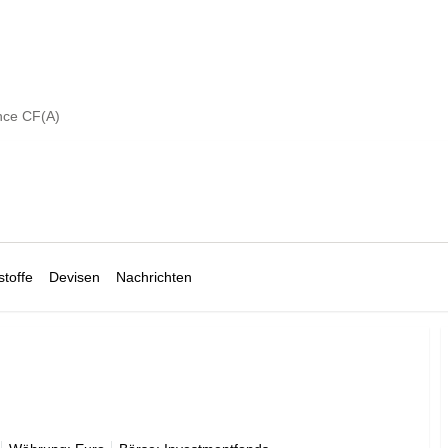
nce CF(A)
toffe
Devisen
Nachrichten