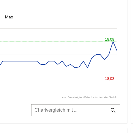
Max
18,08
18,02
vwd Vereinigte Wirtschaftsdienste GmbH