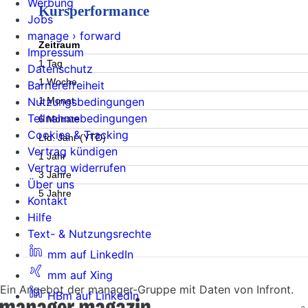
Werbung
Kursperformance
Jobs
manage › forward
Zeitraum
Impressum
1 Tag
Datenschutz
1 Woche
Barrierefreiheit
1 Monat
Nutzungsbedingungen
Teilnahmebedingungen
6 Monate
Cookies & Tracking
Lfd. Jahr (YTD)
Vertrag kündigen
1 Jahr
Vertrag widerrufen
3 Jahre
Über uns
5 Jahre
Kontakt
Hilfe
Text- & Nutzungsrechte
mm auf LinkedIn
mm auf Xing
Ein Angebot der manager-Gruppe mit Daten von Infront.
HBm auf LinkedIn