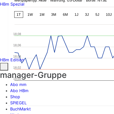
Wertpapiertyp: Aktie
Währung: US-Dollar
Börse: NYSE
HBm Spezial
1T
1W
1M
3M
6M
1J
3J
5J
10J
18,08
18,06
18,04
HBm Edition
18,02
manager-Gruppe
18,00
Abo mm
Abo HBm
Shop
SPIEGEL
BuchMarkt