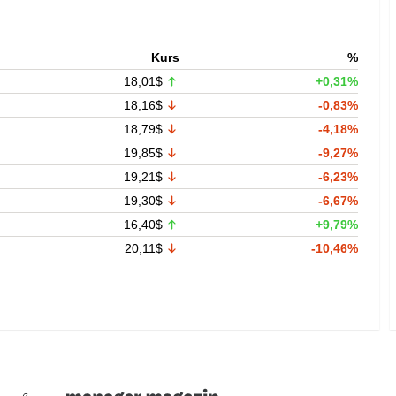
Kurs
%
18,01$
+0,31%
18,16$
-0,83%
18,79$
-4,18%
19,85$
-9,27%
19,21$
-6,23%
19,30$
-6,67%
16,40$
+9,79%
20,11$
-10,46%