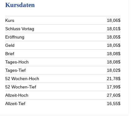
Kursdaten
Kurs
18,06$
Schluss Vortag
18,01$
Eröffnung
18,05$
Geld
18,05$
Brief
18,08$
Tages-Hoch
18,08$
Tages-Tief
18,02$
52 Wochen-Hoch
21,78$
52 Wochen-Tief
17,99$
Allzeit-Hoch
27,60$
Allzeit-Tief
16,55$