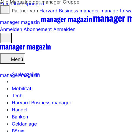
Alle Magazine der manager-Gruppe
Zum Inhalt springen
Partner von
Harvard Business manager
manage forw
manager magazin
Anmelden
Abonnement
Anmelden
Menü
öffnen
Menü
Schlagzeilen
manager magazin
Mobilität
Tech
Harvard Business manager
Handel
Banken
Geldanlage
Börse