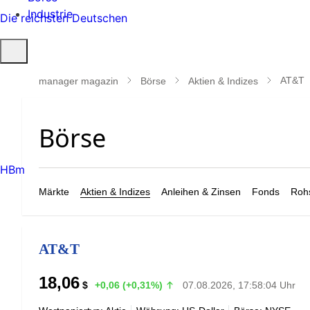
Industrie
Die reichsten Deutschen
Suche
öffnen
AT&T
manager magazin
Börse
Aktien & Indizes
HBm
Märkte
Aktien & Indizes
Anleihen & Zinsen
Fonds
Rohs
AT&T
18,06
$
+0,06 (+0,31%)
07.08.2026, 17:58:04 Uhr