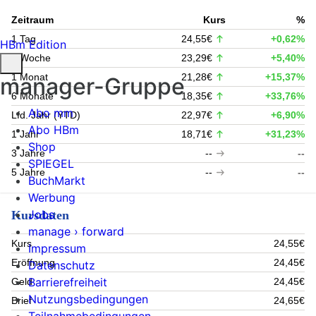
Zeitraum
Kurs
%
1 Tag
24,55€
+0,62%
HBm Edition
1 Woche
23,29€
+5,40%
1 Monat
21,28€
+15,37%
manager-Gruppe
6 Monate
18,35€
+33,76%
Abo mm
Lfd. Jahr (YTD)
22,97€
+6,90%
Abo HBm
1 Jahr
18,71€
+31,23%
Shop
3 Jahre
--
--
SPIEGEL
5 Jahre
--
--
BuchMarkt
Werbung
Jobs
Kursdaten
manage › forward
Kurs
24,55€
Impressum
Eröffnung
24,45€
Datenschutz
Barrierefreiheit
Geld
24,45€
Nutzungsbedingungen
Brief
24,65€