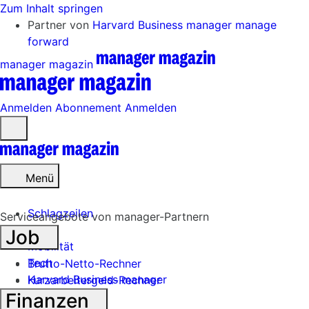
Zum Inhalt springen
Partner von
Harvard Business manager
manage
forward
manager magazin
Anmelden
Abonnement
Anmelden
Menü
öffnen
Menü
Schlagzeilen
Serviceangebote von manager-Partnern
Job
Mobilität
Tech
Brutto-Netto-Rechner
Harvard Business manager
Kurzarbeitergeld-Rechner
Finanzen
Handel