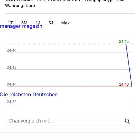
Währung: Euro
1T
3M
1J
5J
Max
manager magazin
24,45
24,44
24,42
24,40
24,40
Die reichsten Deutschen
24,38