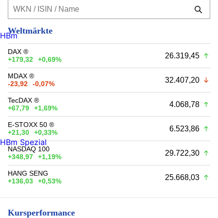
Weltmärkte
HBm
DAX ®
26.319,45
+179,32
+0,69%
MDAX ®
32.407,20
-23,92
-0,07%
TecDAX ®
4.068,78
+67,79
+1,69%
E-STOXX 50 ®
6.523,86
+21,30
+0,33%
HBm Spezial
NASDAQ 100
29.722,30
+348,97
+1,19%
HANG SENG
25.668,03
+136,03
+0,53%
Kursperformance