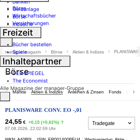
Banken
Börse
Geldanlage
Wirtschaftsbücher
Börse
Versicherungen
Industrie
Freizeit
Suche
Bücher bestellen
öffnen
Spiele
PLANISWARE
manager magazin
Börse
Aktien & Indizes
Inhaltepartner
DER SPIEGEL
The Economist
Alle Magazine der manager-Gruppe
Märkte
Aktien & Indizes
Anleihen & Zinsen
Fonds
Rohsto
PLANISWARE CONV. EO -,01
24,55
€
+0,15 (+0,62%)
07.08.2026, 22:02:59 Uhr
WKN: A40B0L
ISIN: FR001400PFU4
Wertpapiertyp: Aktie