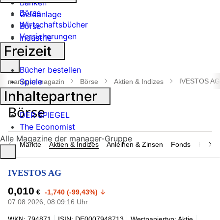
Banken
Börse
Geldanlage
Wirtschaftsbücher
Börse
Versicherungen
Industrie
Freizeit
Suche
Bücher bestellen
öffnen
Spiele
IVESTOS AG
manager magazin
Börse
Aktien & Indizes
Inhaltepartner
DER SPIEGEL
The Economist
Alle Magazine der manager-Gruppe
Märkte
Aktien & Indizes
Anleihen & Zinsen
Fonds
Rohsto
IVESTOS AG
0,010
€
-1,740 (-99,43%)
07.08.2026, 08:09:16 Uhr
WKN: 794871
ISIN: DE0007948713
Wertpapiertyp: Aktie