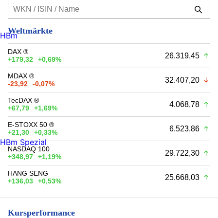
Weltmärkte
HBm
DAX ®
26.319,45
+179,32
+0,69%
MDAX ®
32.407,20
-23,92
-0,07%
TecDAX ®
4.068,78
+67,79
+1,69%
E-STOXX 50 ®
6.523,86
+21,30
+0,33%
HBm Spezial
NASDAQ 100
29.722,30
+348,97
+1,19%
HANG SENG
25.668,03
+136,03
+0,53%
Kursperformance