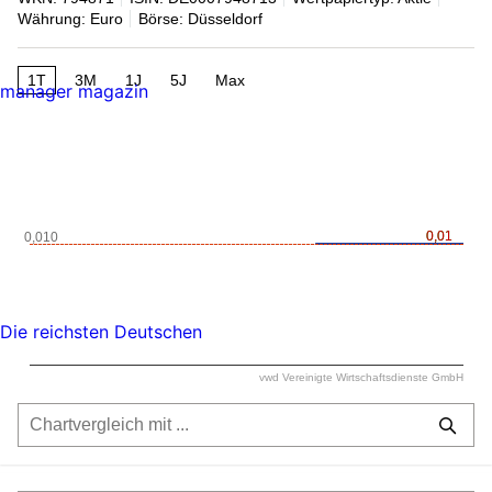
Währung: Euro
Börse: Düsseldorf
1T
3M
1J
5J
Max
manager magazin
0,01
0,01
0,010
Die reichsten Deutschen
vwd Vereinigte Wirtschaftsdienste GmbH