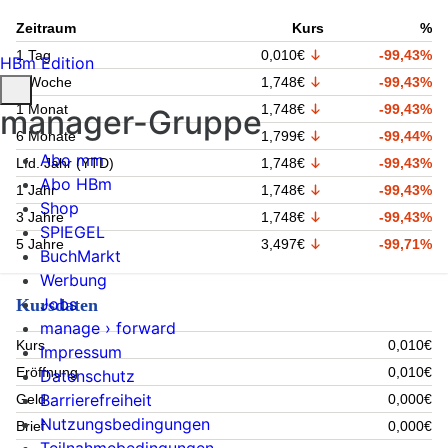
Zeitraum
Kurs
%
1 Tag
0,010€
-99,43%
HBm Edition
1 Woche
1,748€
-99,43%
1 Monat
1,748€
-99,43%
manager-Gruppe
6 Monate
1,799€
-99,44%
Abo mm
Lfd. Jahr (YTD)
1,748€
-99,43%
Abo HBm
1 Jahr
1,748€
-99,43%
Shop
3 Jahre
1,748€
-99,43%
SPIEGEL
5 Jahre
3,497€
-99,71%
BuchMarkt
Werbung
Jobs
Kursdaten
manage › forward
Kurs
0,010€
Impressum
Eröffnung
0,010€
Datenschutz
Barrierefreiheit
Geld
0,000€
Nutzungsbedingungen
Brief
0,000€