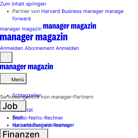
Zum Inhalt springen
Partner von
Harvard Business manager
manage
forward
manager magazin
Anmelden
Abonnement
Anmelden
Menü
öffnen
Menü
Schlagzeilen
Serviceangebote von manager-Partnern
Job
Mobilität
Tech
Brutto-Netto-Rechner
Harvard Business manager
Kurzarbeitergeld-Rechner
Finanzen
Handel