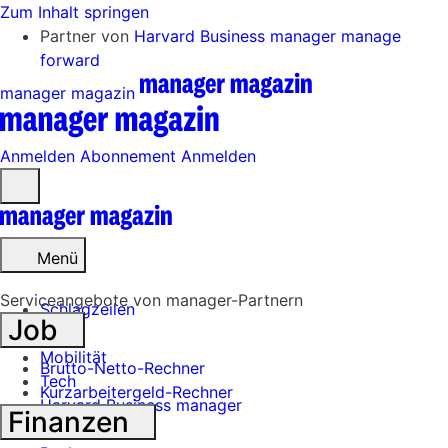
Zum Inhalt springen
Partner von
Harvard Business manager
manage
forward
manager magazin
Anmelden
Abonnement
Anmelden
Menü
öffnen
Menü
Serviceangebote von manager-Partnern
Schlagzeilen
Job
Mobilität
Brutto-Netto-Rechner
Tech
Kurzarbeitergeld-Rechner
Harvard Business manager
Finanzen
Handel