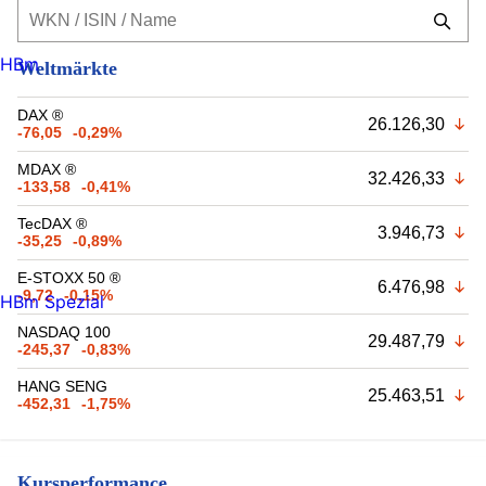
HBm
Weltmärkte
DAX ®
26.126,30
-76,05
-0,29%
MDAX ®
32.426,33
-133,58
-0,41%
TecDAX ®
3.946,73
-35,25
-0,89%
E-STOXX 50 ®
6.476,98
-9,72
-0,15%
HBm Spezial
NASDAQ 100
29.487,79
-245,37
-0,83%
HANG SENG
25.463,51
-452,31
-1,75%
Kursperformance