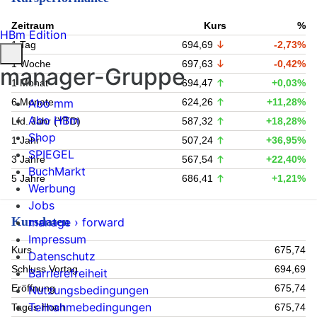
Zeitraum
Kurs
%
HBm Edition
1 Tag
694,69
-2,73%
1 Woche
697,63
-0,42%
manager-Gruppe
1 Monat
694,47
+0,03%
Abo mm
6 Monate
624,26
+11,28%
Abo HBm
Lfd. Jahr (YTD)
587,32
+18,28%
Shop
1 Jahr
507,24
+36,95%
SPIEGEL
3 Jahre
567,54
+22,40%
BuchMarkt
5 Jahre
686,41
+1,21%
Werbung
Jobs
Kursdaten
manage › forward
Impressum
Kurs
675,74
Datenschutz
Schluss Vortag
694,69
Barrierefreiheit
Eröffnung
675,74
Nutzungsbedingungen
Teilnahmebedingungen
Tages-Hoch
675,74