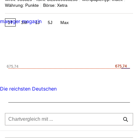
Währung: Punkte
Börse: Xetra
manager magazin
1T
3M
1J
5J
Max
675,74
675,74
675,74
Die reichsten Deutschen