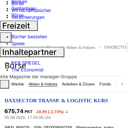
Banken
Börse
Geldanlage
Wirtschaftsbücher
Börse
Versicherungen
Industrie
Freizeit
Suche
Bücher bestellen
öffnen
Spiele
DAXSECTOR 
manager magazin
Börse
Aktien & Indizes
Inhaltepartner
DER SPIEGEL
The Economist
Alle Magazine der manager-Gruppe
Märkte
Aktien & Indizes
Anleihen & Zinsen
Fonds
Rohsto
DAXSECTOR TRANSP. & LOGISTIC KURS
675,74
PKT
-18,95 (-2,73%)
05.08.2026, 17:50:00 Uhr
WKN: 966025
ISIN: DE0009660258
Wertpapiertyp: Index