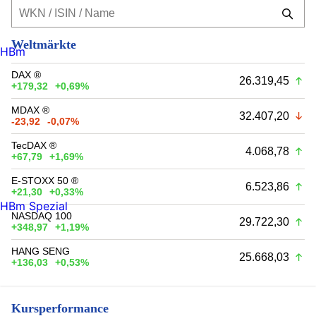
Weltmärkte
HBm
DAX ®
26.319,45
+179,32
+0,69%
MDAX ®
32.407,20
-23,92
-0,07%
TecDAX ®
4.068,78
+67,79
+1,69%
E-STOXX 50 ®
6.523,86
+21,30
+0,33%
HBm Spezial
NASDAQ 100
29.722,30
+348,97
+1,19%
HANG SENG
25.668,03
+136,03
+0,53%
Kursperformance