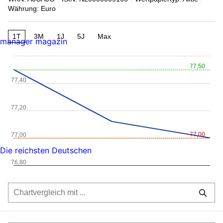
Währung: Euro
1T
3M
1J
5J
Max
manager magazin
77,50
77,40
77,20
77,00
77,00
Die reichsten Deutschen
76,80