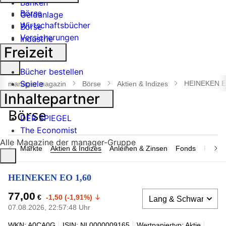
Banken
Börse
Geldanlage
Wirtschaftsbücher
Börse
Versicherungen
Industrie
Freizeit
Suche
Bücher bestellen
öffnen
Spiele
HEINEKEN E
manager magazin
Börse
Aktien & Indizes
Inhaltepartner
DER SPIEGEL
The Economist
Alle Magazine der manager-Gruppe
Märkte
Aktien & Indizes
Anleihen & Zinsen
Fonds
Rohsto
HEINEKEN EO 1,60
77,00
€
-1,50 (-1,91%)
07.08.2026, 22:57:48 Uhr
WKN: A0CA0G
ISIN: NL0000009165
Wertpapiertyp: Aktie