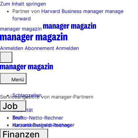
Zum Inhalt springen
Partner von
Harvard Business manager
manage
forward
manager magazin
Anmelden
Abonnement
Anmelden
Menü
öffnen
Menü
Schlagzeilen
Serviceangebote von manager-Partnern
Job
Mobilität
Tech
Brutto-Netto-Rechner
Harvard Business manager
Kurzarbeitergeld-Rechner
Finanzen
Handel