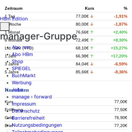
Zeitraum
Kurs
%
1 Tag
77,00€
-1,91%
HBm Edition
1 Woche
80,00€
-1,87%
1 Monat
76,66€
+2,40%
manager-Gruppe
6 Monate
72,49€
+8,30%
Abo mm
Lfd. Jahr (YTD)
68,10€
+15,27%
Abo HBm
1 Jahr
66,98€
+17,20%
Shop
3 Jahre
84,04€
-6,59%
SPIEGEL
5 Jahre
85,66€
-8,36%
BuchMarkt
Werbung
Jobs
Kursdaten
manage › forward
Kurs
77,00€
Impressum
Eröffnung
77,50€
Datenschutz
Barrierefreiheit
Geld
76,90€
Nutzungsbedingungen
Brief
77,20€