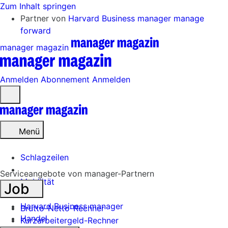
Zum Inhalt springen
Partner von
Harvard Business manager
manage
forward
manager magazin
Anmelden
Abonnement
Anmelden
Menü
öffnen
Menü
Schlagzeilen
Serviceangebote von manager-Partnern
Mobilität
Job
Tech
Harvard Business manager
Brutto-Netto-Rechner
Handel
Kurzarbeitergeld-Rechner