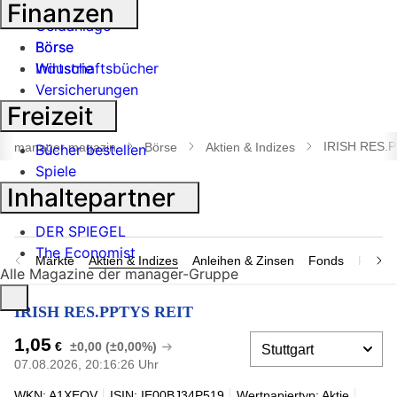
Banken
Finanzen
Geldanlage
Börse
Börse
Industrie
Wirtschaftsbücher
Versicherungen
Freizeit
Suche
öffnen
IRISH RES.
manager magazin
Börse
Aktien & Indizes
Bücher bestellen
Spiele
Inhaltepartner
DER SPIEGEL
The Economist
Märkte
Aktien & Indizes
Anleihen & Zinsen
Fonds
Rohsto
Alle Magazine der manager-Gruppe
IRISH RES.PPTYS REIT
1,05
€
±0,00 (±0,00%)
07.08.2026, 20:16:26 Uhr
WKN: A1XEQV
ISIN: IE00BJ34P519
Wertpapiertyp: Aktie