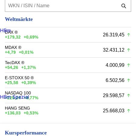
Weltmärkte
HBm
DAX ®
26.319,45
+179,32
+0,69%
MDAX ®
32.431,12
+4,79
+0,01%
TecDAX ®
4.000,99
+54,26
+1,37%
E-STOXX 50 ®
6.502,56
+25,58
+0,39%
NASDAQ 100
29.598,57
HBm Spezial
+225,24
+0,77%
HANG SENG
25.668,03
+136,03
+0,53%
Kursperformance