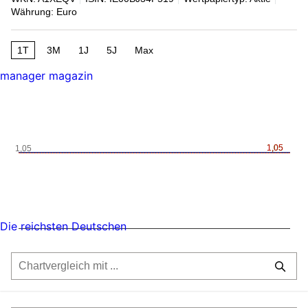
Währung: Euro
1T
3M
1J
5J
Max
manager magazin
1,05
1,05
1,05
Die reichsten Deutschen