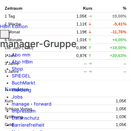
Zeitraum
Kurs
%
1 Tag
1,05€
±0,00%
1 Woche
1,11€
-5,41%
HBm Edition
1 Monat
1,19€
-11,76%
6 Monate
1,01€
+4,05%
manager-Gruppe
Lfd. Jahr (YTD)
0,89€
+18,00%
Abo mm
1 Jahr
0,87€
+20,63%
Abo HBm
3 Jahre
--
--
Shop
5 Jahre
--
--
SPIEGEL
BuchMarkt
Kursdaten
Werbung
Jobs
Kurs
1,05€
manage › forward
Schluss Vortag
1,05€
Impressum
Eröffnung
1,03€
Datenschutz
Barrierefreiheit
Geld
1,05€