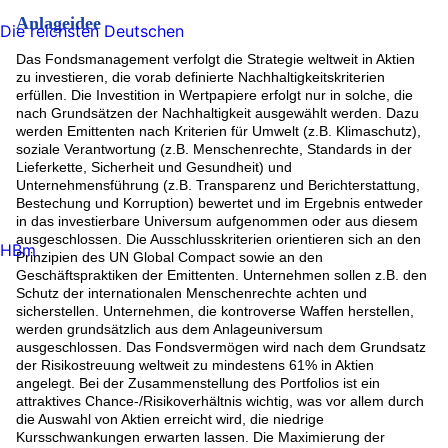
Anlageidee
Die reichsten Deutschen
Das Fondsmanagement verfolgt die Strategie weltweit in Aktien
zu investieren, die vorab definierte Nachhaltigkeitskriterien
erfüllen. Die Investition in Wertpapiere erfolgt nur in solche, die
nach Grundsätzen der Nachhaltigkeit ausgewählt werden. Dazu
werden Emittenten nach Kriterien für Umwelt (z.B. Klimaschutz),
soziale Verantwortung (z.B. Menschenrechte, Standards in der
Lieferkette, Sicherheit und Gesundheit) und
Unternehmensführung (z.B. Transparenz und Berichterstattung,
Bestechung und Korruption) bewertet und im Ergebnis entweder
in das investierbare Universum aufgenommen oder aus diesem
ausgeschlossen. Die Ausschlusskriterien orientieren sich an den
HBm
Prinzipien des UN Global Compact sowie an den
Geschäftspraktiken der Emittenten. Unternehmen sollen z.B. den
Schutz der internationalen Menschenrechte achten und
sicherstellen. Unternehmen, die kontroverse Waffen herstellen,
werden grundsätzlich aus dem Anlageuniversum
ausgeschlossen. Das Fondsvermögen wird nach dem Grundsatz
der Risikostreuung weltweit zu mindestens 61% in Aktien
angelegt. Bei der Zusammenstellung des Portfolios ist ein
attraktives Chance-/Risikoverhältnis wichtig, was vor allem durch
die Auswahl von Aktien erreicht wird, die niedrige
Kursschwankungen erwarten lassen. Die Maximierung der