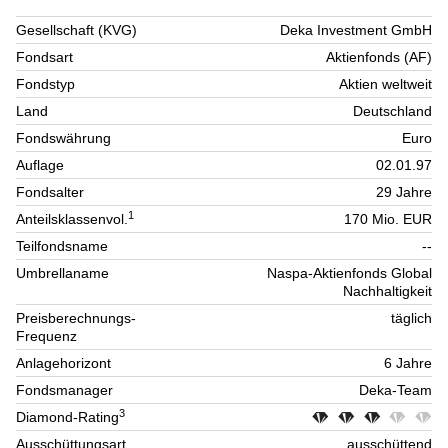
Gesellschaft (KVG)
Deka Investment GmbH
Fondsart
Aktienfonds (AF)
Fondstyp
Aktien weltweit
Land
Deutschland
Fondswährung
Euro
Auflage
02.01.97
Fondsalter
29 Jahre
1
Anteilsklassenvol.
170 Mio. EUR
Teilfondsname
--
Umbrellaname
Naspa-Aktienfonds Global
Nachhaltigkeit
Preisberechnungs-
täglich
Frequenz
Anlagehorizont
6 Jahre
Fondsmanager
Deka-Team
3
Diamond-Rating
Ausschüttungsart
ausschüttend