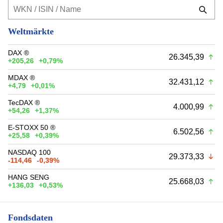
Weltmärkte
DAX ®
26.345,39
+205,26
+0,79%
MDAX ®
32.431,12
+4,79
+0,01%
TecDAX ®
4.000,99
+54,26
+1,37%
E-STOXX 50 ®
6.502,56
+25,58
+0,39%
NASDAQ 100
29.373,33
-114,46
-0,39%
HANG SENG
25.668,03
+136,03
+0,53%
Fondsdaten