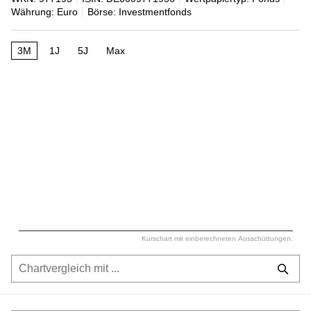
Währung: Euro
Börse: Investmentfonds
3M
1J
5J
Max
Kurschart mit einberechneten Ausschüttungen.