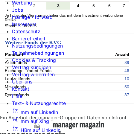
Werbung
1
2
3
4
5
6
7
Jobs
Je höher der Wert, umso höher das mit dem Investment verbundene
manage › forward
Risiko.
Impressum
Stand: 22.08.2025
Datenschutz
Barrierefreiheit
Weitere Fonds der KVG
Nutzungsbedingungen
Teilnahmebedingungen
Fondsart
Anzahl
Cookies & Tracking
Aktienfonds
39
Vertrag kündigen
Exchange Traded Funds
46
Vertrag widerrufen
Laufzeitfonds
10
Über uns
Mischfonds
50
Kontakt
Rentenfonds
37
Hilfe
Text- & Nutzungsrechte
mm auf LinkedIn
Ein Angebot der manager-Gruppe mit Daten von Infront.
mm auf Xing
HBm auf LinkedIn