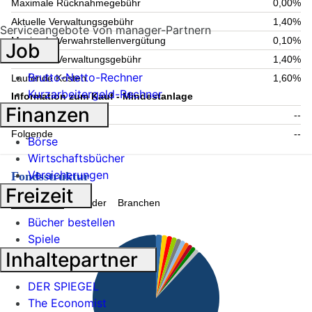
Maximale Rücknahmegebühr
0,00%
Aktuelle Verwaltungsgebühr
1,40%
Serviceangebote von manager-Partnern
Maximale Verwahrstellenvergütung
0,10%
Job
Maximale Verwaltungsgebühr
1,40%
Brutto-Netto-Rechner
Laufende Kosten
1,60%
Kurzarbeitergeld-Rechner
Information zum Kauf - Mindestanlage
Finanzen
Einmalig
--
Folgende
--
Börse
Wirtschaftsbücher
Versicherungen
Fondsstruktur
Freizeit
Topholdings
Länder
Branchen
Bücher bestellen
Spiele
Inhaltepartner
DER SPIEGEL
The Economist