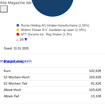
Alle Magazine der manager-Gruppe
Roche Holding AG Inhaber-Genußscheine (1.55%)
Wolters Kluwer N.V. Aandelen op naam (1.33%)
NTT Docomo Inc. Reg.Shares (1.3%)
Swisscom AG Namens-Aktien (1.25%)
1/5
GlaxoSmithKline PLC Reg.Shares (1.19%)
Merck & Co. Inc. Reg.Shares (1.11%)
Stand: 31.01.2020
Verizon Communications Inc. Reg.Shares (1.06%)
Citrix Systems Inc. Reg.Shares (1.05%)
manager magazin
Kursdaten
Merck KGaA Inhaber-Aktien (1.03%)
ALLIANZ SE VINK.NAMENS-AKTIEN (1.02%)
Rest (88.11%)
Kurs
102,63€
52 Wochen-Hoch
103,62€
52 Wochen-Tief
91,62€
Allzeit-Hoch
103,62€
Allzeit-Tief
13,10€