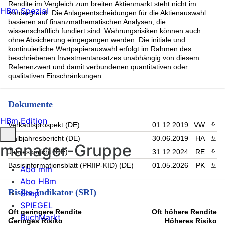
Rendite im Vergleich zum breiten Aktienmarkt steht nicht im
HBm Spezial
Vordergrund. Die Anlageentscheidungen für die Aktienauswahl
basieren auf finanzmathematischen Analysen, die
wissenschaftlich fundiert sind. Währungsrisiken können auch
ohne Absicherung eingegangen werden. Die initiale und
kontinuierliche Wertpapierauswahl erfolgt im Rahmen des
beschriebenen Investmentansatzes unabhängig von diesem
Referenzwert und damit verbundenen quantitativen oder
qualitativen Einschränkungen.
Dokumente
HBm Edition
Verkaufsprospekt (DE)
01.12.2019
VW
PDF 
Halbjahresbericht (DE)
30.06.2019
HA
PDF 
manager-Gruppe
Jahresbericht (DE)
31.12.2024
RE
PDF 
Basisinformationsblatt (PRIIP-KID) (DE)
01.05.2026
PK
PDF 
Abo mm
Abo HBm
Risiko-Indikator (SRI)
Shop
SPIEGEL
Oft geringere Rendite
Oft höhere Rendite
BuchMarkt
Geringes Risiko
Höheres Risiko