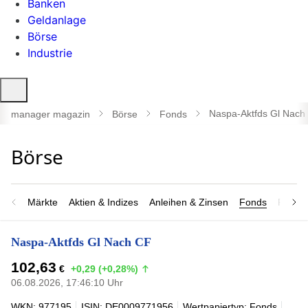
Banken
Geldanlage
Börse
Industrie
Suche
öffnen
Naspa-Aktfds Gl Nach
manager magazin
Börse
Fonds
Märkte
Aktien & Indizes
Anleihen & Zinsen
Fonds
Rohsto
Naspa-Aktfds Gl Nach CF
102,63
€
+0,29 (+0,28%)
06.08.2026, 17:46:10 Uhr
WKN: 977195
ISIN: DE0009771956
Wertpapiertyp: Fonds