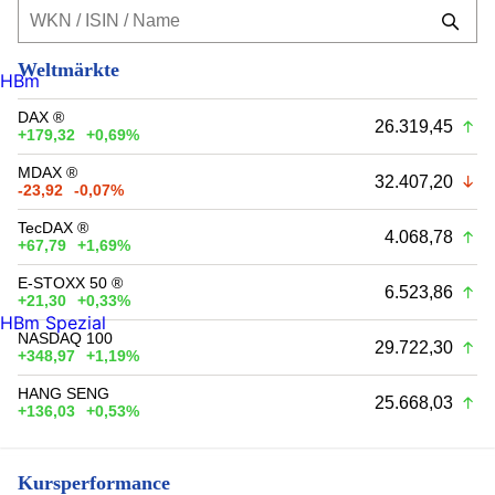
Weltmärkte
HBm
DAX ®
26.319,45
+179,32
+0,69%
MDAX ®
32.407,20
-23,92
-0,07%
TecDAX ®
4.068,78
+67,79
+1,69%
E-STOXX 50 ®
6.523,86
+21,30
+0,33%
HBm Spezial
NASDAQ 100
29.722,30
+348,97
+1,19%
HANG SENG
25.668,03
+136,03
+0,53%
Kursperformance