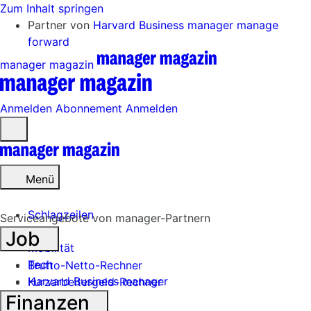
Zum Inhalt springen
Partner von
Harvard Business manager
manage
forward
manager magazin
Anmelden
Abonnement
Anmelden
Menü
öffnen
Menü
Schlagzeilen
Serviceangebote von manager-Partnern
Job
Mobilität
Tech
Brutto-Netto-Rechner
Harvard Business manager
Kurzarbeitergeld-Rechner
Finanzen
Handel