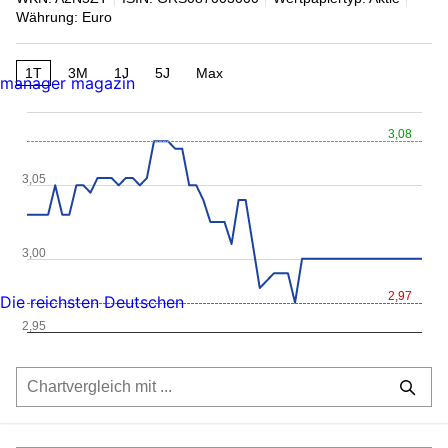
Währung: Euro
1T
3M
1J
5J
Max
manager magazin
3,08
3,05
3,00
2,97
Die reichsten Deutschen
2,95