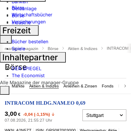
Banken
Börse
Geldanlage
Wirtschaftsbücher
Börse
Versicherungen
Industrie
Freizeit
Suche
Bücher bestellen
öffnen
Spiele
INTRACOM 
manager magazin
Börse
Aktien & Indizes
Inhaltepartner
DER SPIEGEL
The Economist
Alle Magazine der manager-Gruppe
Märkte
Aktien & Indizes
Anleihen & Zinsen
Fonds
Rohsto
INTRACOM HLDG.NAM.EO 0,69
3,00
€
-0,04 (-1,15%)
07.08.2026, 21:55:27 Uhr
WKN: A2N5ZT
ISIN: GRS087003000
Wertpapiertyp: Aktie