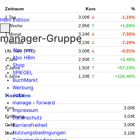
Zeitraum
Kurs
%
1 Tag
3,00€
-1,15%
HBm Edition
1 Woche
2,95€
+1,69%
1 Monat
3,24€
-7,55%
manager-Gruppe
6 Monate
3,23€
-7,20%
Abo mm
Lfd. Jahr (YTD)
3,00€
-0,01%
Abo HBm
1 Jahr
2,93€
+2,46%
Shop
3 Jahre
1,91€
+57,23%
SPIEGEL
5 Jahre
1,33€
+126,40%
BuchMarkt
Werbung
Jobs
Kursdaten
manage › forward
Kurs
3,00€
Impressum
Eröffnung
3,03€
Datenschutz
Barrierefreiheit
Geld
3,00€
Nutzungsbedingungen
Brief
3,10€