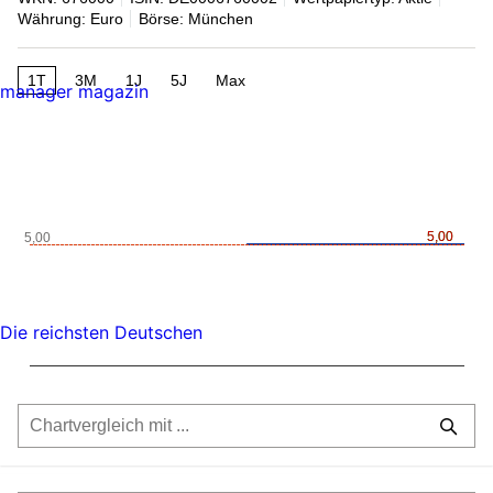
Währung: Euro
Börse: München
1T
3M
1J
5J
Max
manager magazin
5,00
5,00
5,00
Die reichsten Deutschen