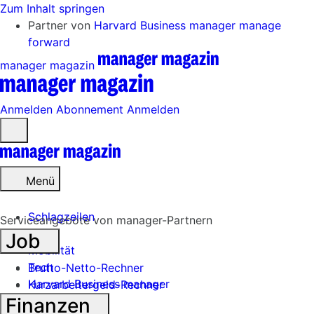
Zum Inhalt springen
Partner von
Harvard Business manager
manage
forward
manager magazin
Anmelden
Abonnement
Anmelden
Menü
öffnen
Menü
Schlagzeilen
Serviceangebote von manager-Partnern
Job
Mobilität
Tech
Brutto-Netto-Rechner
Harvard Business manager
Kurzarbeitergeld-Rechner
Finanzen
Handel