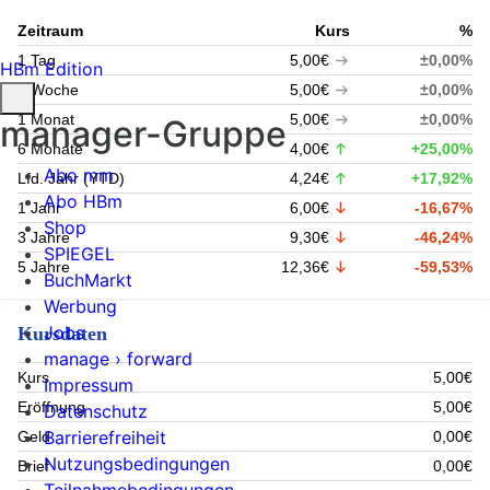
Zeitraum
Kurs
%
1 Tag
5,00€
±0,00%
HBm Edition
1 Woche
5,00€
±0,00%
1 Monat
5,00€
±0,00%
manager-Gruppe
6 Monate
4,00€
+25,00%
Abo mm
Lfd. Jahr (YTD)
4,24€
+17,92%
Abo HBm
1 Jahr
6,00€
-16,67%
Shop
3 Jahre
9,30€
-46,24%
SPIEGEL
5 Jahre
12,36€
-59,53%
BuchMarkt
Werbung
Jobs
Kursdaten
manage › forward
Kurs
5,00€
Impressum
Eröffnung
5,00€
Datenschutz
Barrierefreiheit
Geld
0,00€
Nutzungsbedingungen
Brief
0,00€