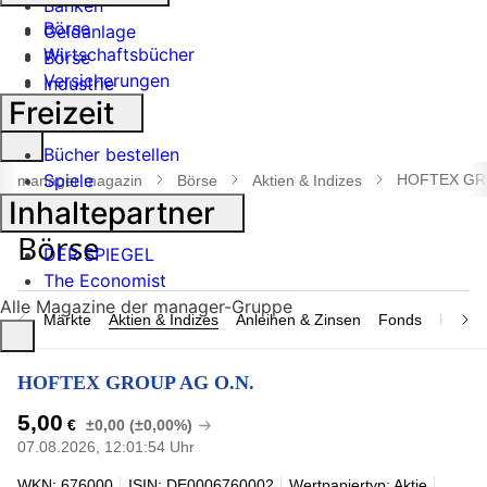
Banken
Börse
Geldanlage
Wirtschaftsbücher
Börse
Versicherungen
Industrie
Freizeit
Suche
Bücher bestellen
öffnen
Spiele
HOFTEX GR
manager magazin
Börse
Aktien & Indizes
Inhaltepartner
DER SPIEGEL
The Economist
Alle Magazine der manager-Gruppe
Märkte
Aktien & Indizes
Anleihen & Zinsen
Fonds
Rohsto
HOFTEX GROUP AG O.N.
5,00
€
±0,00 (±0,00%)
07.08.2026, 12:01:54 Uhr
WKN: 676000
ISIN: DE0006760002
Wertpapiertyp: Aktie