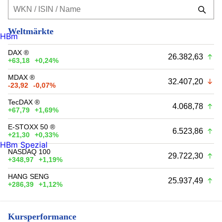
Weltmärkte
HBm
DAX ®
26.382,63
+63,18
+0,24%
MDAX ®
32.407,20
-23,92
-0,07%
TecDAX ®
4.068,78
+67,79
+1,69%
E-STOXX 50 ®
6.523,86
+21,30
+0,33%
HBm Spezial
NASDAQ 100
29.722,30
+348,97
+1,19%
HANG SENG
25.937,49
+286,39
+1,12%
Kursperformance