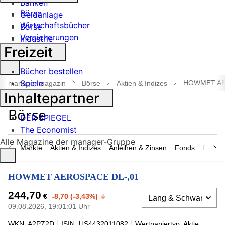
Banken
Börse
Geldanlage
Wirtschaftsbücher
Börse
Versicherungen
Industrie
Freizeit
Suche
Bücher bestellen
öffnen
Spiele
HOWMET AE
manager magazin
Börse
Aktien & Indizes
Inhaltepartner
DER SPIEGEL
The Economist
Alle Magazine der manager-Gruppe
Märkte
Aktien & Indizes
Anleihen & Zinsen
Fonds
Rohsto
HOWMET AEROSPACE DL-,01
244,70
€
-8,70 (-3,43%)
09.08.2026, 19:01:01 Uhr
WKN: A2PZ2D
ISIN: US4432011082
Wertpapiertyp: Aktie