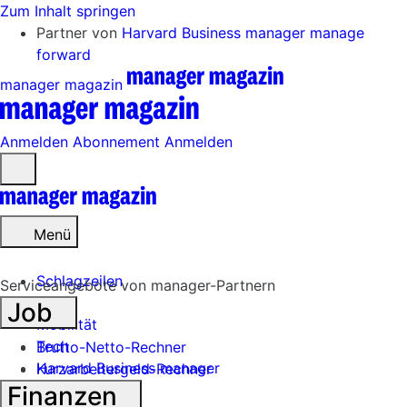
Zum Inhalt springen
Partner von
Harvard Business manager
manage
forward
manager magazin
Anmelden
Abonnement
Anmelden
Menü
öffnen
Menü
Schlagzeilen
Serviceangebote von manager-Partnern
Job
Mobilität
Tech
Brutto-Netto-Rechner
Harvard Business manager
Kurzarbeitergeld-Rechner
Finanzen
Handel