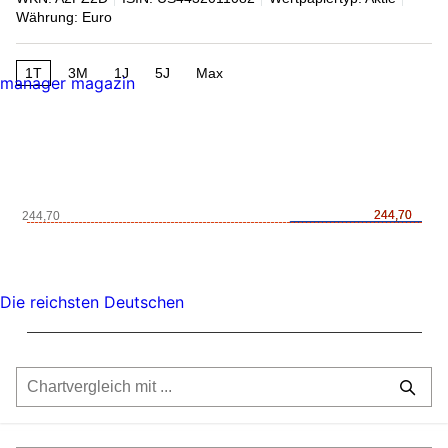
Währung: Euro
1T
3M
1J
5J
Max
manager magazin
244,70
244,70
244,70
Die reichsten Deutschen