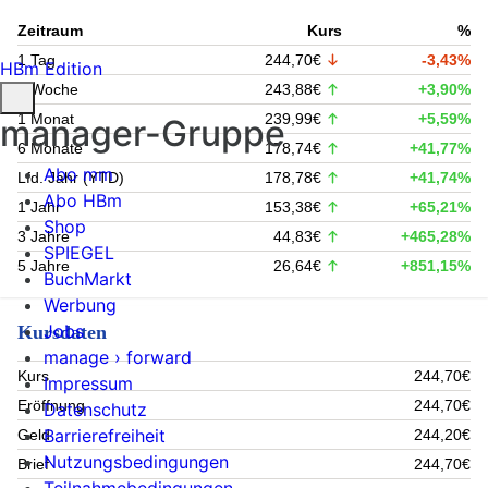
Zeitraum
Kurs
%
1 Tag
244,70€
-3,43%
HBm Edition
1 Woche
243,88€
+3,90%
1 Monat
239,99€
+5,59%
manager-Gruppe
6 Monate
178,74€
+41,77%
Abo mm
Lfd. Jahr (YTD)
178,78€
+41,74%
Abo HBm
1 Jahr
153,38€
+65,21%
Shop
3 Jahre
44,83€
+465,28%
SPIEGEL
5 Jahre
26,64€
+851,15%
BuchMarkt
Werbung
Jobs
Kursdaten
manage › forward
Kurs
244,70€
Impressum
Eröffnung
244,70€
Datenschutz
Barrierefreiheit
Geld
244,20€
Nutzungsbedingungen
Brief
244,70€