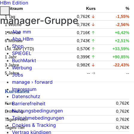
HBm Edition
Zeitraum
Kurs
%
1 Tag
0,762€
-1,55%
manager-Gruppe
1 Woche
0,782€
-2,56%
Abo mm
1 Monat
0,716€
+6,42%
Abo HBm
6 Monate
0,743€
+2,51%
Shop
Lfd. Jahr (YTD)
0,570€
+33,59%
SPIEGEL
1 Jahr
0,399€
+90,85%
BuchMarkt
3 Jahre
0,982€
-22,43%
Werbung
5 Jahre
--
--
Jobs
manage › forward
Impressum
Kursdaten
Datenschutz
Barrierefreiheit
Kurs
0,762€
Nutzungsbedingungen
Eröffnung
0,762€
Teilnahmebedingungen
Tages-Hoch
0,762€
Cookies & Tracking
Tages-Tief
0,762€
Vertrag kündigen