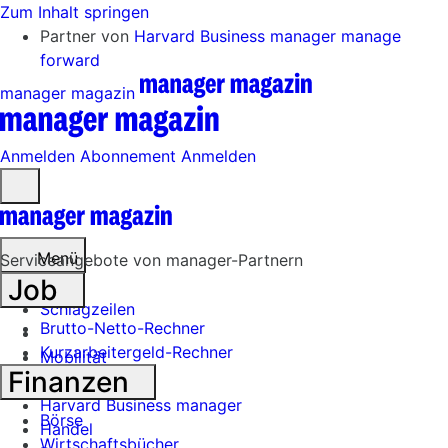
Zum Inhalt springen
Partner von
Harvard Business manager
manage
forward
manager magazin
Anmelden
Abonnement
Anmelden
Menü
öffnen
Menü
Serviceangebote von manager-Partnern
Job
Schlagzeilen
Brutto-Netto-Rechner
Kurzarbeitergeld-Rechner
Mobilität
Finanzen
Tech
Harvard Business manager
Börse
Handel
Wirtschaftsbücher