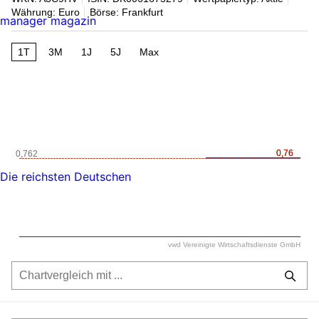
Währung: Euro
Börse: Frankfurt
manager magazin
1T
3M
1J
5J
Max
0,76
0,76
0,762
Die reichsten Deutschen
vwd Vereinigte Wirtschaftsdienste GmbH