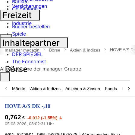
Banken
Versicherungen
Geldanlage
Freizeit
Börse
Industrie
Bücher bestellen
Spiele
Suche
Inhaltepartner
öffnen
HOVE A/S DK
manager magazin
Börse
Aktien & Indizes
DER SPIEGEL
The Economist
Alle Magazine der manager-Gruppe
Märkte
Aktien & Indizes
Anleihen & Zinsen
Fonds
Rohsto
HOVE A/S DK -,10
0,762
€
-0,012 (-1,55%)
05.08.2026, 08:02:31 Uhr
WKN: A3C9HV
ISIN: DK0061675279
Wertpapiertyp: Aktie