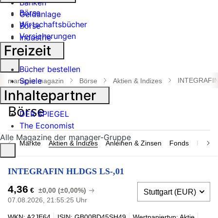
Banken
Börse
Geldanlage
Wirtschaftsbücher
Börse
Versicherungen
Industrie
Freizeit
Suche
Bücher bestellen
öffnen
Spiele
INTEGRAFIN
manager magazin
Börse
Aktien & Indizes
Inhaltepartner
DER SPIEGEL
The Economist
Alle Magazine der manager-Gruppe
Märkte
Aktien & Indizes
Anleihen & Zinsen
Fonds
Rohsto
INTEGRAFIN HLDGS LS-,01
4,36
€
±0,00 (±0,00%)
07.08.2026, 21:55:25 Uhr
WKN: A2JE64
ISIN: GB00BD45SH49
Wertpapiertyp: Aktie