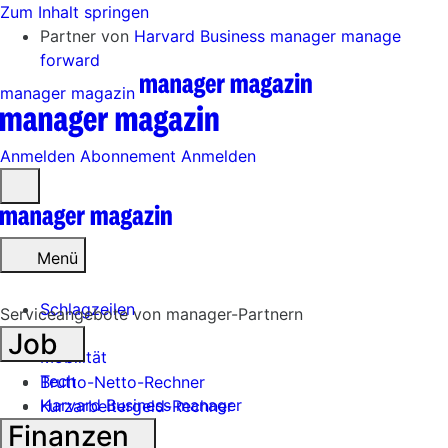
Zum Inhalt springen
Partner von
Harvard Business manager
manage
forward
manager magazin
Anmelden
Abonnement
Anmelden
Menü
öffnen
Menü
Schlagzeilen
Serviceangebote von manager-Partnern
Job
Mobilität
Tech
Brutto-Netto-Rechner
Harvard Business manager
Kurzarbeitergeld-Rechner
Finanzen
Handel