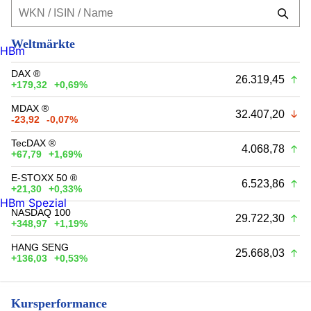
Weltmärkte
HBm
DAX ®
26.319,45
+179,32
+0,69%
MDAX ®
32.407,20
-23,92
-0,07%
TecDAX ®
4.068,78
+67,79
+1,69%
E-STOXX 50 ®
6.523,86
+21,30
+0,33%
HBm Spezial
NASDAQ 100
29.722,30
+348,97
+1,19%
HANG SENG
25.668,03
+136,03
+0,53%
Kursperformance