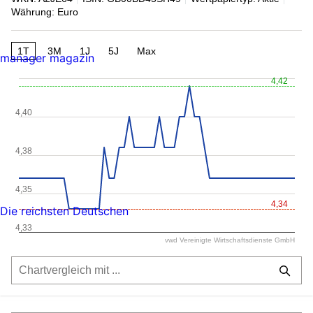
Währung: Euro
1T
3M
1J
5J
Max
manager magazin
4,42
4,40
4,38
4,35
4,34
Die reichsten Deutschen
4,33
vwd Vereinigte Wirtschaftsdienste GmbH