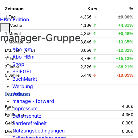
Zeitraum
Kurs
%
1 Tag
4,36€
±0,00%
HBm Edition
1 Woche
4,18€
+4,31%
1 Monat
4,34€
+0,46%
manager-Gruppe
6 Monate
3,84€
+13,65%
Abo mm
Lfd. Jahr (YTD)
3,86€
+12,82%
Abo HBm
1 Jahr
3,79€
+15,13%
Shop
3 Jahre
2,32€
+88,21%
SPIEGEL
5 Jahre
5,44€
-19,85%
BuchMarkt
Werbung
Jobs
Kursdaten
manage › forward
Kurs
4,36€
Impressum
Eröffnung
4,36€
Datenschutz
Barrierefreiheit
Geld
0,00€
Nutzungsbedingungen
Brief
0,00€