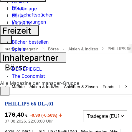
Banken
Börse
Geldanlage
Wirtschaftsbücher
Börse
Versicherungen
Industrie
Freizeit
Suche
Bücher bestellen
öffnen
Spiele
PHILLIPS 66
manager magazin
Börse
Aktien & Indizes
Inhaltepartner
DER SPIEGEL
The Economist
Alle Magazine der manager-Gruppe
Märkte
Aktien & Indizes
Anleihen & Zinsen
Fonds
Rohsto
PHILLIPS 66 DL-,01
176,40
€
-0,90 (-0,50%)
07.08.2026, 22:03:00 Uhr
WKN: A1JWQU
ISIN: US7185461040
Wertpapiertyp: Aktie