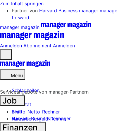
Zum Inhalt springen
Partner von
Harvard Business manager
manage
forward
manager magazin
Anmelden
Abonnement
Anmelden
Menü
öffnen
Menü
Schlagzeilen
Serviceangebote von manager-Partnern
Job
Mobilität
Tech
Brutto-Netto-Rechner
Harvard Business manager
Kurzarbeitergeld-Rechner
Finanzen
Handel