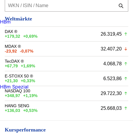
Weltmärkte
HBm
DAX ®
26.319,45
+179,32
+0,69%
MDAX ®
32.407,20
-23,92
-0,07%
TecDAX ®
4.068,78
+67,79
+1,69%
E-STOXX 50 ®
6.523,86
+21,30
+0,33%
HBm Spezial
NASDAQ 100
29.722,30
+348,97
+1,19%
HANG SENG
25.668,03
+136,03
+0,53%
Kursperformance