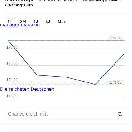
Währung: Euro
1T
3M
1J
5J
Max
manager magazin
179,10
178,00
176,00
174,00
173,65
Die reichsten Deutschen
172,00