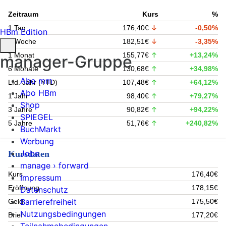
Zeitraum
Kurs
%
1 Tag
176,40€
-0,50%
HBm Edition
1 Woche
182,51€
-3,35%
1 Monat
155,77€
+13,24%
manager-Gruppe
6 Monate
130,68€
+34,98%
Abo mm
Lfd. Jahr (YTD)
107,48€
+64,12%
Abo HBm
1 Jahr
98,40€
+79,27%
Shop
3 Jahre
90,82€
+94,22%
SPIEGEL
5 Jahre
51,76€
+240,82%
BuchMarkt
Werbung
Jobs
Kursdaten
manage › forward
Kurs
176,40€
Impressum
Eröffnung
178,15€
Datenschutz
Barrierefreiheit
Geld
175,50€
Nutzungsbedingungen
Brief
177,20€