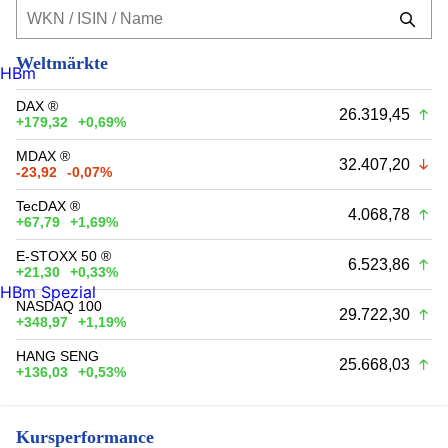
Weltmärkte
HBm
DAX ®
26.319,45
+179,32
+0,69%
MDAX ®
32.407,20
-23,92
-0,07%
TecDAX ®
4.068,78
+67,79
+1,69%
E-STOXX 50 ®
6.523,86
+21,30
+0,33%
HBm Spezial
NASDAQ 100
29.722,30
+348,97
+1,19%
HANG SENG
25.668,03
+136,03
+0,53%
Kursperformance