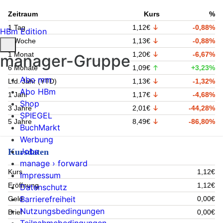
Zeitraum
Kurs
%
1 Tag
1,12€
-0,88%
HBm Edition
1 Woche
1,13€
-0,88%
1 Monat
1,20€
-6,67%
manager-Gruppe
6 Monate
1,09€
+3,23%
Abo mm
Lfd. Jahr (YTD)
1,13€
-1,32%
Abo HBm
1 Jahr
1,17€
-4,68%
Shop
3 Jahre
2,01€
-44,28%
SPIEGEL
5 Jahre
8,49€
-86,80%
BuchMarkt
Werbung
Jobs
Kursdaten
manage › forward
Kurs
1,12€
Impressum
Eröffnung
1,12€
Datenschutz
Barrierefreiheit
Geld
0,00€
Nutzungsbedingungen
Brief
0,00€