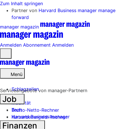
Zum Inhalt springen
Partner von
Harvard Business manager
manage
forward
manager magazin
Anmelden
Abonnement
Anmelden
Menü
öffnen
Menü
Schlagzeilen
Serviceangebote von manager-Partnern
Job
Mobilität
Tech
Brutto-Netto-Rechner
Harvard Business manager
Kurzarbeitergeld-Rechner
Finanzen
Handel