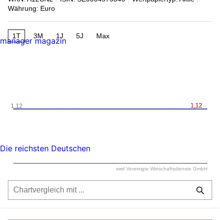
Währung: Euro
1T
3M
1J
5J
Max
manager magazin
1,12
1,12
1,12
Die reichsten Deutschen
vwd Vereinigte Wirtschaftsdienste GmbH