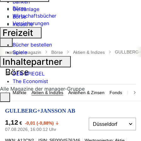
Banken
Börse
Geldanlage
Wirtschaftsbücher
Börse
Versicherungen
Industrie
Freizeit
Suche
Bücher bestellen
öffnen
Spiele
GULLBERG+
manager magazin
Börse
Aktien & Indizes
Inhaltepartner
DER SPIEGEL
The Economist
Alle Magazine der manager-Gruppe
Märkte
Aktien & Indizes
Anleihen & Zinsen
Fonds
Rohsto
GULLBERG+JANSSON AB
1,12
€
-0,01 (-0,88%)
07.08.2026, 16:00:12 Uhr
WKN: A12CN2
ISIN: SE0004576346
Wertpapiertyp: Aktie