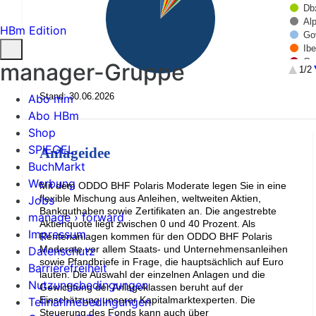
Db
Al
HBm Edition
Go
Ib
Go
manager-Gruppe
1/2
Is
Te
Stand: 30.06.2026
Abo mm
Re
Abo HBm
Shop
SPIEGEL
Anlageidee
BuchMarkt
Werbung
Mit dem ODDO BHF Polaris Moderate legen Sie in eine
flexible Mischung aus Anleihen, weltweiten Aktien,
Jobs
Bankguthaben sowie Zertifikaten an. Die angestrebte
manage › forward
Aktienquote liegt zwischen 0 und 40 Prozent. Als
Impressum
Rentenanlagen kommen für den ODDO BHF Polaris
Moderate vor allem Staats- und Unternehmensanleihen
Datenschutz
sowie Pfandbriefe in Frage, die hauptsächlich auf Euro
Barrierefreiheit
lauten. Die Auswahl der einzelnen Anlagen und die
Nutzungsbedingungen
Gewichtung der Anlageklassen beruht auf der
Einschätzung unserer Kapitalmarktexperten. Die
Teilnahmebedingungen
Steuerung des Fonds kann auch über