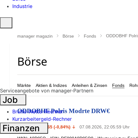
Industrie
Suche
öffnen
ODDOBHF Polri
manager magazin
Börse
Fonds
Märkte
Aktien & Indizes
Anleihen & Zinsen
Fonds
Rohs
Serviceangebote von manager-Partnern
Job
ODDOBHF Polris Modrte DRW€
Brutto-Netto-Rechner
Kurzarbeitergeld-Rechner
78,45
Finanzen
€
-0,65 (-0,84%)
07.08.2026, 22:05:59 Uhr