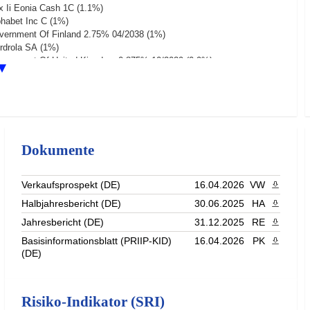
x Ii Eonia Cash 1C (1.1%)
phabet Inc C (1%)
vernment Of Finland 2.75% 04/2038 (1%)
erdrola SA (1%)
vernment Of United Kingdom 0.875% 10/2029 (0.9%)
hr Stoxx Eur 600 Banks De (0.9%)
leperformance Sa 4.75% 03/2032 (0.9%)
st (86.8%)
Dokumente
Verkaufsprospekt (DE)
16.04.2026
VW
PDF heru
Halbjahresbericht (DE)
30.06.2025
HA
PDF heru
Jahresbericht (DE)
31.12.2025
RE
PDF heru
Basisinformationsblatt (PRIIP-KID)
16.04.2026
PK
PDF heru
(DE)
Risiko-Indikator (SRI)