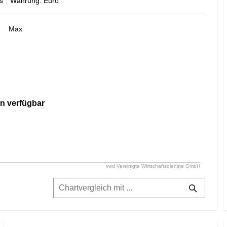
s
Währung: Euro
Max
n verfügbar
vwd Vereinigte Wirtschaftsdienste GmbH