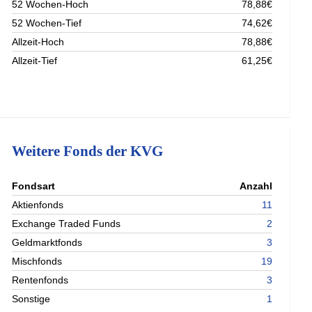
52 Wochen-Hoch
78,88€
52 Wochen-Tief
74,62€
Allzeit-Hoch
78,88€
Allzeit-Tief
61,25€
Weitere Fonds der KVG
nterladen
Fondsart
Anzahl
nterladen
Aktienfonds
11
nterladen
Exchange Traded Funds
2
nterladen
Geldmarktfonds
3
Mischfonds
19
Rentenfonds
3
Sonstige
1