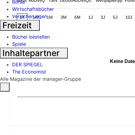
WKN: A0D95Q
ISIN: DE000A0D95Q0
Wertpapiertyp: Fond
Börse
Wirtschaftsbücher
Versicherungen
1T
1W
1M
3M
6M
1J
3J
5J
10J
Freizeit
Bücher bestellen
Spiele
Inhaltepartner
Keine Date
DER SPIEGEL
The Economist
Alle Magazine der manager-Gruppe