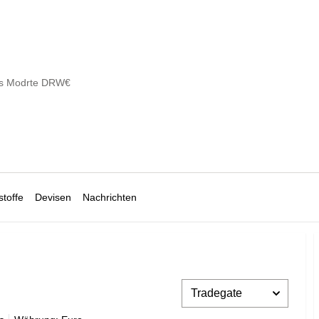
s Modrte DRW€
toffe
Devisen
Nachrichten