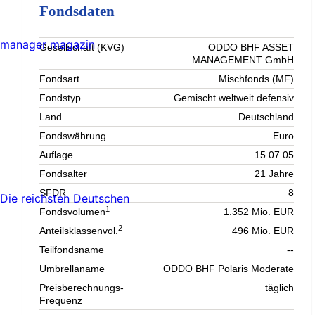
Fondsdaten
manager magazin
Gesellschaft (KVG)
ODDO BHF ASSET
MANAGEMENT GmbH
Fondsart
Mischfonds (MF)
Fondstyp
Gemischt weltweit defensiv
Land
Deutschland
Fondswährung
Euro
Auflage
15.07.05
Fondsalter
21 Jahre
SFDR
8
Die reichsten Deutschen
1
Fondsvolumen
1.352 Mio. EUR
2
Anteilsklassenvol.
496 Mio. EUR
Teilfondsname
--
Umbrellaname
ODDO BHF Polaris Moderate
Preisberechnungs-
täglich
Frequenz