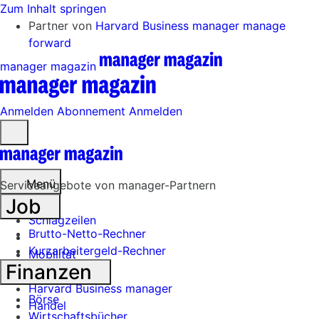
Zum Inhalt springen
Partner von
Harvard Business manager
manage
forward
manager magazin
Anmelden
Abonnement
Anmelden
Menü
öffnen
Menü
Serviceangebote von manager-Partnern
Job
Schlagzeilen
Brutto-Netto-Rechner
Kurzarbeitergeld-Rechner
Mobilität
Finanzen
Tech
Harvard Business manager
Börse
Handel
Wirtschaftsbücher