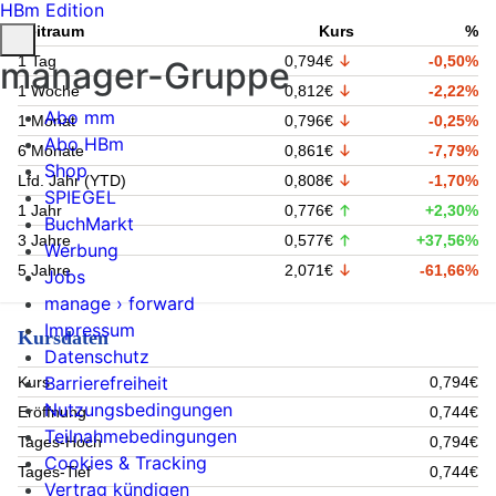
HBm Edition
Zeitraum
Kurs
%
1 Tag
0,794€
-0,50%
manager-Gruppe
1 Woche
0,812€
-2,22%
Abo mm
1 Monat
0,796€
-0,25%
Abo HBm
6 Monate
0,861€
-7,79%
Shop
Lfd. Jahr (YTD)
0,808€
-1,70%
SPIEGEL
1 Jahr
0,776€
+2,30%
BuchMarkt
3 Jahre
0,577€
+37,56%
Werbung
5 Jahre
2,071€
-61,66%
Jobs
manage › forward
Impressum
Kursdaten
Datenschutz
Barrierefreiheit
Kurs
0,794€
Nutzungsbedingungen
Eröffnung
0,744€
Teilnahmebedingungen
Tages-Hoch
0,794€
Cookies & Tracking
Tages-Tief
0,744€
Vertrag kündigen