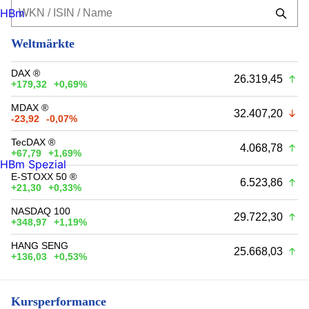
HBm
Weltmärkte
DAX ®
26.319,45
+179,32
+0,69%
MDAX ®
32.407,20
-23,92
-0,07%
TecDAX ®
4.068,78
+67,79
+1,69%
HBm Spezial
E-STOXX 50 ®
6.523,86
+21,30
+0,33%
NASDAQ 100
29.722,30
+348,97
+1,19%
HANG SENG
25.668,03
+136,03
+0,53%
Kursperformance