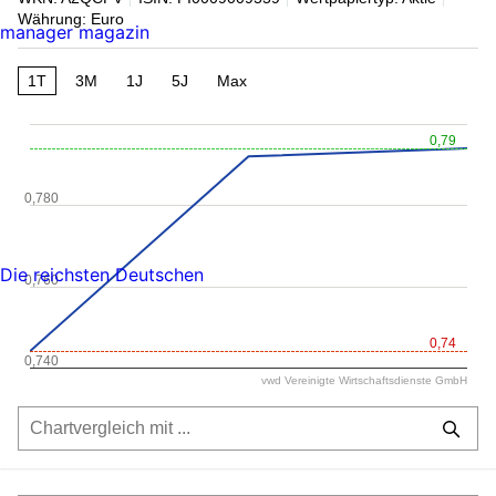
Währung: Euro
manager magazin
1T
3M
1J
5J
Max
0,79
0,780
Die reichsten Deutschen
0,760
0,74
0,740
vwd Vereinigte Wirtschaftsdienste GmbH