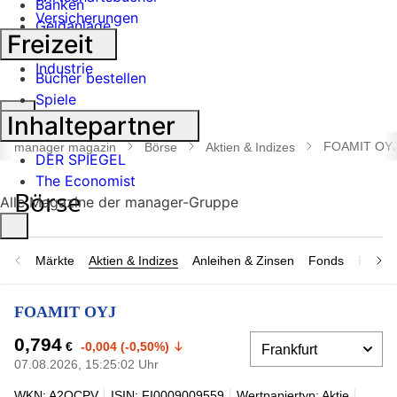
Banken
Versicherungen
Geldanlage
Freizeit
Börse
Industrie
Bücher bestellen
Spiele
Suche
Inhaltepartner
öffnen
FOAMIT OY
manager magazin
Börse
Aktien & Indizes
DER SPIEGEL
The Economist
Alle Magazine der manager-Gruppe
Märkte
Aktien & Indizes
Anleihen & Zinsen
Fonds
Rohsto
FOAMIT OYJ
0,794
€
-0,004 (-0,50%)
07.08.2026, 15:25:02 Uhr
WKN: A2QCPV
ISIN: FI0009009559
Wertpapiertyp: Aktie