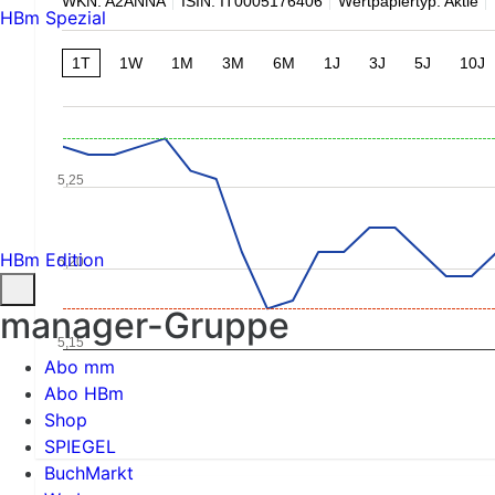
WKN: A2ANNA
ISIN: IT0005176406
Wertpapiertyp: Aktie
HBm Spezial
1T
1W
1M
3M
6M
1J
3J
5J
10J
5,25
HBm Edition
5,20
manager-Gruppe
5,15
Abo mm
Abo HBm
Shop
SPIEGEL
BuchMarkt