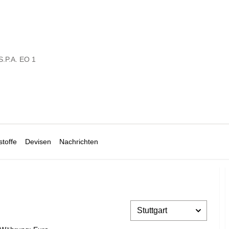
.P.A. EO 1
toffe
Devisen
Nachrichten