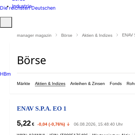
Industrie
Die reichsten Deutschen
Suche
öffnen
ENAV S
manager magazin
Börse
Aktien & Indizes
HBm
Märkte
Aktien & Indizes
Anleihen & Zinsen
Fonds
Rohs
ENAV S.P.A. EO 1
5,22
€
-0,04 (-0,76%)
06.08.2026, 15:48:40 Uhr