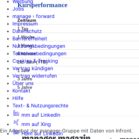
Werbung
Kursperformance
Jobs
manage › forward
Zeitraum
Impressum
1 Tag
Datenschutz
1 Woche
Barrierefreiheit
1 Monat
Nutzungsbedingungen
Teilnahmebedingungen
6 Monate
Cookies & Tracking
Lfd. Jahr (YTD)
Vertrag kündigen
1 Jahr
Vertrag widerrufen
3 Jahre
Über uns
5 Jahre
Kontakt
Hilfe
Text- & Nutzungsrechte
mm auf LinkedIn
mm auf Xing
Ein Angebot der manager-Gruppe mit Daten von Infront.
HBm auf LinkedIn