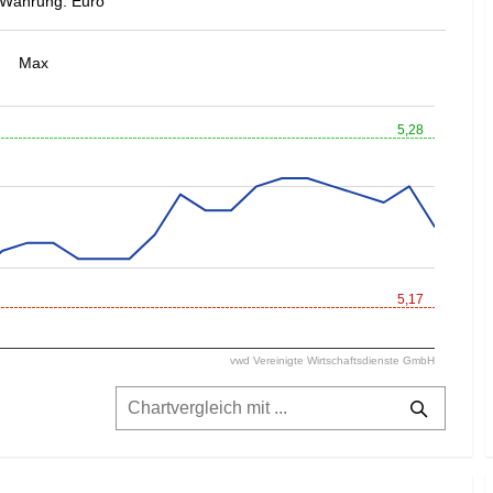
Währung: Euro
Max
5,28
5,17
vwd Vereinigte Wirtschaftsdienste GmbH