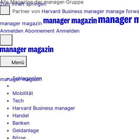
Alle Magazine der manager-Gruppe
Zum Inhalt springen
Partner von
Harvard Business manager
manage forw
manager magazin
Anmelden
Abonnement
Anmelden
Menü
öffnen
Menü
Schlagzeilen
manager magazin
Mobilität
Tech
Harvard Business manager
Handel
Banken
Geldanlage
Börse