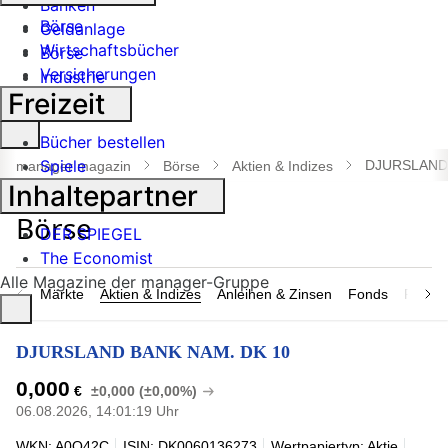
Banken
Börse
Geldanlage
Wirtschaftsbücher
Börse
Versicherungen
Industrie
Freizeit
Suche
Bücher bestellen
öffnen
Spiele
DJURSLAND 
manager magazin
Börse
Aktien & Indizes
Inhaltepartner
DER SPIEGEL
The Economist
Alle Magazine der manager-Gruppe
Märkte
Aktien & Indizes
Anleihen & Zinsen
Fonds
Rohsto
DJURSLAND BANK NAM. DK 10
0,000
€
±0,000 (±0,00%)
06.08.2026, 14:01:19 Uhr
WKN: A0Q42C
ISIN: DK0060136273
Wertpapiertyp: Aktie