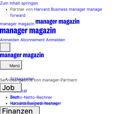
Zum Inhalt springen
Partner von
Harvard Business manager
manage
forward
manager magazin
Anmelden
Abonnement
Anmelden
Menü
öffnen
Menü
Schlagzeilen
Serviceangebote von manager-Partnern
Job
Mobilität
Tech
Brutto-Netto-Rechner
Harvard Business manager
Kurzarbeitergeld-Rechner
Finanzen
Handel