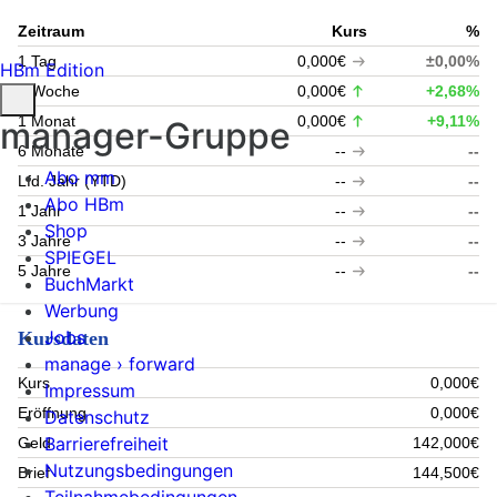
Zeitraum
Kurs
%
1 Tag
0,000€
±0,00%
HBm Edition
1 Woche
0,000€
+2,68%
1 Monat
0,000€
+9,11%
manager-Gruppe
6 Monate
--
--
Abo mm
Lfd. Jahr (YTD)
--
--
Abo HBm
1 Jahr
--
--
Shop
3 Jahre
--
--
SPIEGEL
5 Jahre
--
--
BuchMarkt
Werbung
Jobs
Kursdaten
manage › forward
Kurs
0,000€
Impressum
Eröffnung
0,000€
Datenschutz
Barrierefreiheit
Geld
142,000€
Nutzungsbedingungen
Brief
144,500€