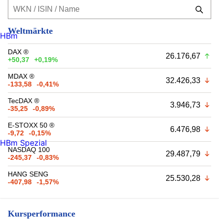
Weltmärkte
HBm
DAX ®
26.176,67
+50,37
+0,19%
MDAX ®
32.426,33
-133,58
-0,41%
TecDAX ®
3.946,73
-35,25
-0,89%
E-STOXX 50 ®
6.476,98
-9,72
-0,15%
HBm Spezial
NASDAQ 100
29.487,79
-245,37
-0,83%
HANG SENG
25.530,28
-407,98
-1,57%
Kursperformance