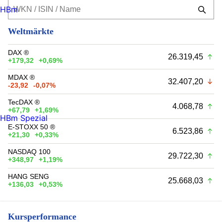
HBm
Weltmärkte
DAX ®
26.319,45
+179,32
+0,69%
MDAX ®
32.407,20
-23,92
-0,07%
TecDAX ®
4.068,78
+67,79
+1,69%
HBm Spezial
E-STOXX 50 ®
6.523,86
+21,30
+0,33%
NASDAQ 100
29.722,30
+348,97
+1,19%
HANG SENG
25.668,03
+136,03
+0,53%
Kursperformance