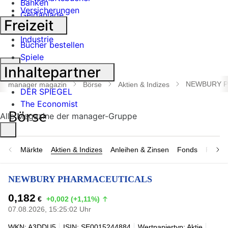
Banken
Versicherungen
Geldanlage
Freizeit
Börse
Industrie
Bücher bestellen
Spiele
Suche
Inhaltepartner
öffnen
NEWBURY P
manager magazin
Börse
Aktien & Indizes
DER SPIEGEL
The Economist
Alle Magazine der manager-Gruppe
Märkte
Aktien & Indizes
Anleihen & Zinsen
Fonds
Rohsto
NEWBURY PHARMACEUTICALS
0,182
€
+0,002 (+1,11%)
07.08.2026, 15:25:02 Uhr
WKN: A3DDU5
ISIN: SE0015244884
Wertpapiertyp: Aktie