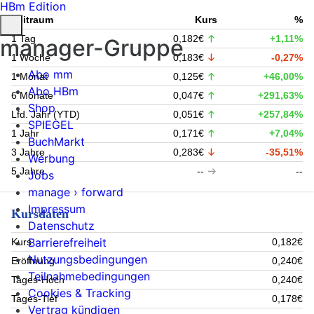
HBm Edition
Zeitraum
Kurs
%
1 Tag
0,182€
+1,11%
manager-Gruppe
1 Woche
0,183€
-0,27%
Abo mm
1 Monat
0,125€
+46,00%
Abo HBm
6 Monate
0,047€
+291,63%
Shop
Lfd. Jahr (YTD)
0,051€
+257,84%
SPIEGEL
1 Jahr
0,171€
+7,04%
BuchMarkt
3 Jahre
0,283€
-35,51%
Werbung
5 Jahre
--
--
Jobs
manage › forward
Impressum
Kursdaten
Datenschutz
Barrierefreiheit
Kurs
0,182€
Nutzungsbedingungen
Eröffnung
0,240€
Teilnahmebedingungen
Tages-Hoch
0,240€
Cookies & Tracking
Tages-Tief
0,178€
Vertrag kündigen