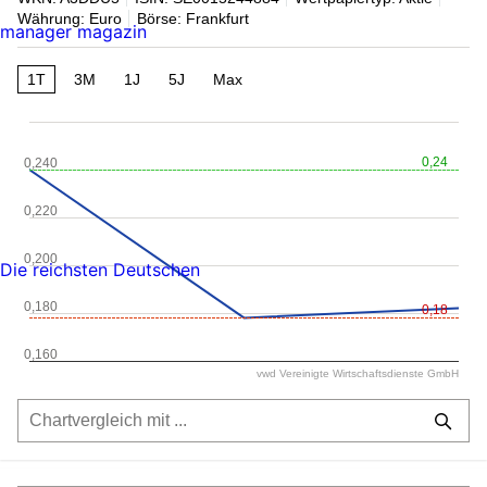
Währung: Euro
Börse: Frankfurt
manager magazin
1T
3M
1J
5J
Max
0,24
0,240
0,220
0,200
Die reichsten Deutschen
0,180
0,18
0,160
vwd Vereinigte Wirtschaftsdienste GmbH