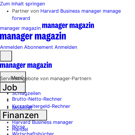
Zum Inhalt springen
Partner von
Harvard Business manager
manage
forward
manager magazin
Anmelden
Abonnement
Anmelden
Menü
öffnen
Menü
Serviceangebote von manager-Partnern
Job
Schlagzeilen
Brutto-Netto-Rechner
Kurzarbeitergeld-Rechner
Mobilität
Finanzen
Tech
Harvard Business manager
Börse
Handel
Wirtschaftsbücher