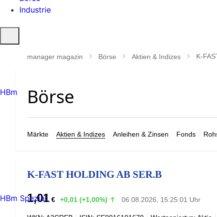
Industrie
Suche
öffnen
K-FAS
manager magazin
Börse
Aktien & Indizes
HBm
Märkte
Aktien & Indizes
Anleihen & Zinsen
Fonds
Rohs
K-FAST HOLDING AB SER.B
1,01
HBm Spezial
€
+0,01 (+1,00%)
06.08.2026, 15:25:01 Uhr