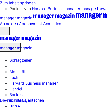
Zum Inhalt springen
Partner von
Harvard Business manager
manage forw
manager magazin
Anmelden
Abonnement
Anmelden
Menü
öffnen
manager magazin
Menü
Schlagzeilen
Mobilität
Tech
Harvard Business manager
Handel
Banken
Die reichsten Deutschen
Geldanlage
Börse