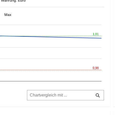
Währung: Euro
Max
1,01
0,98