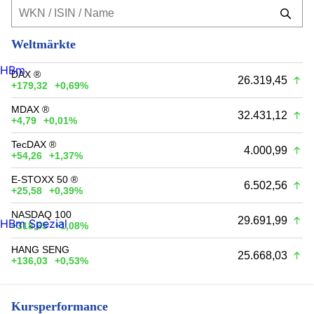
Weltmärkte
HBm
DAX ®
26.319,45
+179,32
+0,69%
MDAX ®
32.431,12
+4,79
+0,01%
TecDAX ®
4.000,99
+54,26
+1,37%
E-STOXX 50 ®
6.502,56
+25,58
+0,39%
NASDAQ 100
29.691,99
HBm Spezial
+318,65
+1,08%
HANG SENG
25.668,03
+136,03
+0,53%
Kursperformance