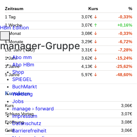
Zeitraum
Kurs
%
1 Tag
3,07€
-0,33%
1 Woche
3,07€
+0,16%
HBm Edition
1 Monat
3,08€
-0,33%
6 Monate
3,29€
-6,72%
manager-Gruppe
Lfd. Jahr (YTD)
3,31€
-7,28%
Abo mm
1 Jahr
3,62€
-15,24%
Abo HBm
3 Jahre
4,13€
-25,62%
Shop
5 Jahre
5,97€
-48,60%
SPIEGEL
BuchMarkt
Kursdaten
Werbung
Jobs
Kurs
3,06€
manage › forward
Schluss Vortag
3,07€
Impressum
Eröffnung
3,08€
Datenschutz
Barrierefreiheit
Geld
3,06€