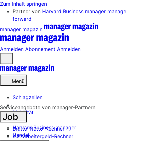
Zum Inhalt springen
Partner von
Harvard Business manager
manage
forward
manager magazin
Anmelden
Abonnement
Anmelden
Menü
öffnen
Menü
Schlagzeilen
Serviceangebote von manager-Partnern
Mobilität
Job
Tech
Harvard Business manager
Brutto-Netto-Rechner
Handel
Kurzarbeitergeld-Rechner