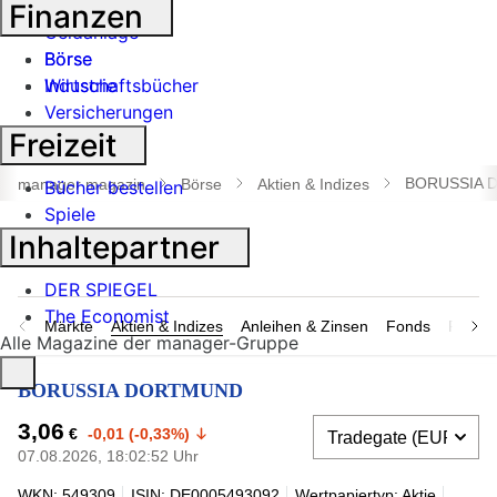
Banken
Finanzen
Geldanlage
Börse
Börse
Industrie
Wirtschaftsbücher
Versicherungen
Freizeit
Suche
öffnen
BORUSSIA 
manager magazin
Börse
Aktien & Indizes
Bücher bestellen
Spiele
Inhaltepartner
DER SPIEGEL
The Economist
Märkte
Aktien & Indizes
Anleihen & Zinsen
Fonds
Rohsto
Alle Magazine der manager-Gruppe
BORUSSIA DORTMUND
3,06
€
-0,01 (-0,33%)
07.08.2026, 18:02:52 Uhr
WKN: 549309
ISIN: DE0005493092
Wertpapiertyp: Aktie