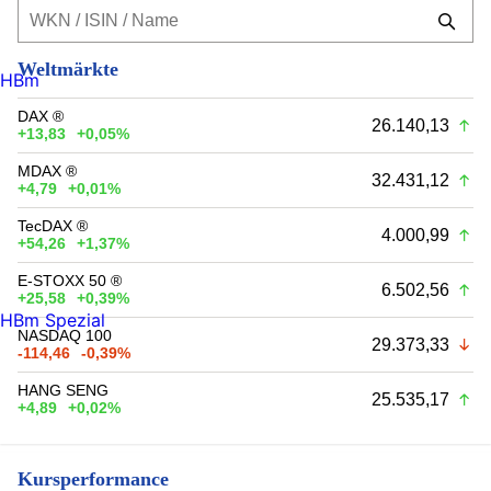
Weltmärkte
HBm
DAX ®
26.140,13
+13,83
+0,05%
MDAX ®
32.431,12
+4,79
+0,01%
TecDAX ®
4.000,99
+54,26
+1,37%
E-STOXX 50 ®
6.502,56
+25,58
+0,39%
HBm Spezial
NASDAQ 100
29.373,33
-114,46
-0,39%
HANG SENG
25.535,17
+4,89
+0,02%
Kursperformance