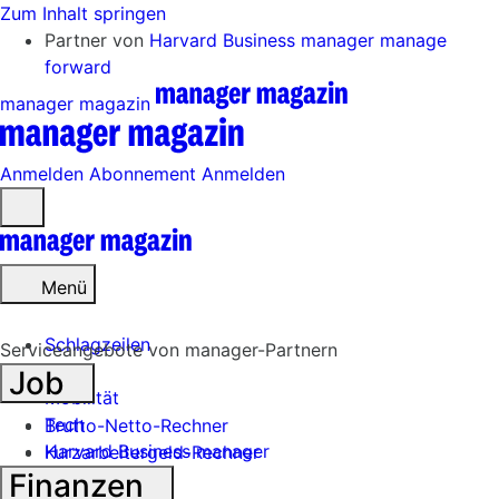
Zum Inhalt springen
Partner von
Harvard Business manager
manage
forward
manager magazin
Anmelden
Abonnement
Anmelden
Menü
öffnen
Menü
Schlagzeilen
Serviceangebote von manager-Partnern
Job
Mobilität
Tech
Brutto-Netto-Rechner
Harvard Business manager
Kurzarbeitergeld-Rechner
Finanzen
Handel