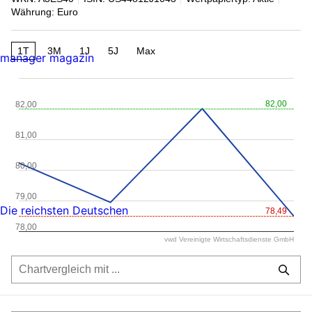
Währung: Euro
1T
3M
1J
5J
Max
manager magazin
82,00
82,00
81,00
80,00
79,00
Die reichsten Deutschen
78,49
78,00
vwd Vereinigte Wirtschaftsdienste GmbH