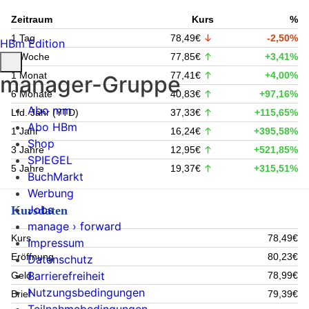
Zeitraum
Kurs
%
1 Tag
78,49€
-2,50%
HBm Edition
1 Woche
77,85€
+3,41%
1 Monat
77,41€
+4,00%
manager-Gruppe
6 Monate
40,83€
+97,16%
Abo mm
Lfd. Jahr (YTD)
37,33€
+115,65%
Abo HBm
1 Jahr
16,24€
+395,58%
Shop
3 Jahre
12,95€
+521,85%
SPIEGEL
5 Jahre
19,37€
+315,51%
BuchMarkt
Werbung
Jobs
Kursdaten
manage › forward
Kurs
78,49€
Impressum
Eröffnung
80,23€
Datenschutz
Barrierefreiheit
Geld
78,99€
Nutzungsbedingungen
Brief
79,39€