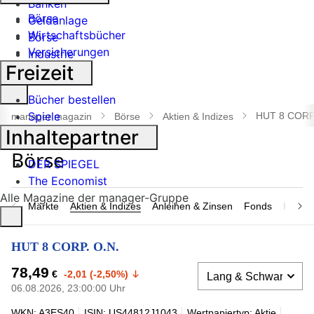
Banken
Börse
Geldanlage
Wirtschaftsbücher
Börse
Versicherungen
Industrie
Freizeit
Suche
Bücher bestellen
öffnen
Spiele
HUT 8 CORP.
manager magazin
Börse
Aktien & Indizes
Inhaltepartner
DER SPIEGEL
The Economist
Alle Magazine der manager-Gruppe
Märkte
Aktien & Indizes
Anleihen & Zinsen
Fonds
Rohsto
HUT 8 CORP. O.N.
78,49
€
-2,01 (-2,50%)
06.08.2026, 23:00:00 Uhr
WKN: A3ES40
ISIN: US44812J1043
Wertpapiertyp: Aktie