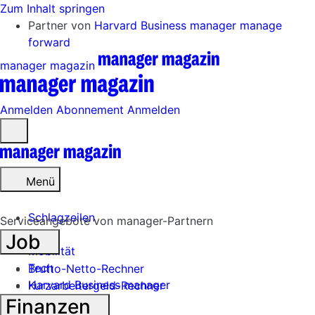
Zum Inhalt springen
Partner von
Harvard Business manager
manage
forward
manager magazin
Anmelden
Abonnement
Anmelden
Menü
öffnen
Menü
Schlagzeilen
Serviceangebote von manager-Partnern
Job
Mobilität
Tech
Brutto-Netto-Rechner
Harvard Business manager
Kurzarbeitergeld-Rechner
Finanzen
Handel