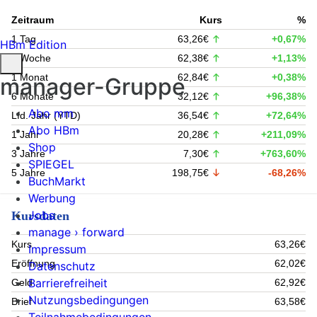
Zeitraum
Kurs
%
1 Tag
63,26€
+0,67%
HBm Edition
1 Woche
62,38€
+1,13%
1 Monat
62,84€
+0,38%
manager-Gruppe
6 Monate
32,12€
+96,38%
Abo mm
Lfd. Jahr (YTD)
36,54€
+72,64%
Abo HBm
1 Jahr
20,28€
+211,09%
Shop
3 Jahre
7,30€
+763,60%
SPIEGEL
5 Jahre
198,75€
-68,26%
BuchMarkt
Werbung
Jobs
Kursdaten
manage › forward
Kurs
63,26€
Impressum
Eröffnung
62,02€
Datenschutz
Barrierefreiheit
Geld
62,92€
Nutzungsbedingungen
Brief
63,58€