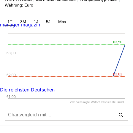
Währung: Euro
1T
3M
1J
5J
Max
manager magazin
63,50
63,00
62,02
62,00
Die reichsten Deutschen
61,00
vwd Vereinigte Wirtschaftsdienste GmbH