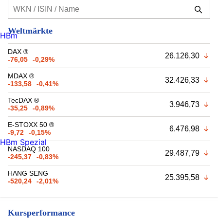
Weltmärkte
HBm
DAX ®
26.126,30
-76,05
-0,29%
MDAX ®
32.426,33
-133,58
-0,41%
TecDAX ®
3.946,73
-35,25
-0,89%
E-STOXX 50 ®
6.476,98
-9,72
-0,15%
HBm Spezial
NASDAQ 100
29.487,79
-245,37
-0,83%
HANG SENG
25.395,58
-520,24
-2,01%
Kursperformance