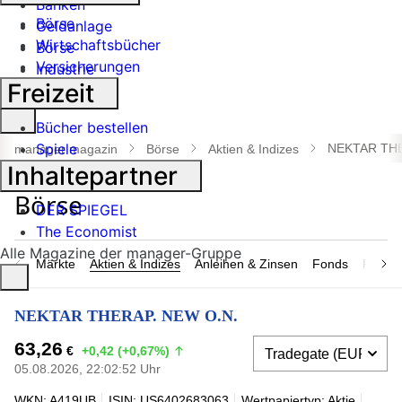
Banken
Börse
Geldanlage
Wirtschaftsbücher
Börse
Versicherungen
Industrie
Freizeit
Suche
Bücher bestellen
öffnen
Spiele
NEKTAR THE
manager magazin
Börse
Aktien & Indizes
Inhaltepartner
DER SPIEGEL
The Economist
Alle Magazine der manager-Gruppe
Märkte
Aktien & Indizes
Anleihen & Zinsen
Fonds
Rohsto
NEKTAR THERAP. NEW O.N.
63,26
€
+0,42 (+0,67%)
05.08.2026, 22:02:52 Uhr
WKN: A419UB
ISIN: US6402683063
Wertpapiertyp: Aktie