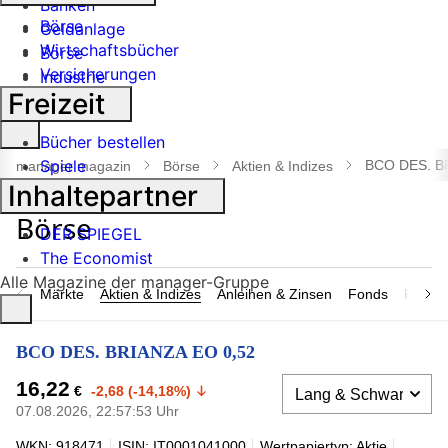
Banken
Börse
Geldanlage
Wirtschaftsbücher
Börse
Versicherungen
Industrie
Freizeit
Suche
Bücher bestellen
öffnen
Spiele
BCO DES. B
manager magazin
Börse
Aktien & Indizes
Inhaltepartner
DER SPIEGEL
The Economist
Alle Magazine der manager-Gruppe
Märkte
Aktien & Indizes
Anleihen & Zinsen
Fonds
Rohsto
BCO DES. BRIANZA EO 0,52
16,22
€
-2,68 (-14,18%)
07.08.2026, 22:57:53 Uhr
WKN: 918471
ISIN: IT0001041000
Wertpapiertyp: Aktie