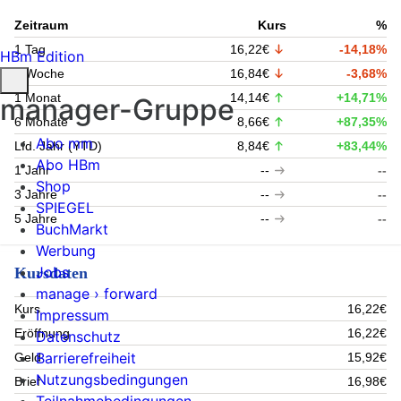
Zeitraum
Kurs
%
1 Tag
16,22€
-14,18%
HBm Edition
1 Woche
16,84€
-3,68%
1 Monat
14,14€
+14,71%
manager-Gruppe
6 Monate
8,66€
+87,35%
Abo mm
Lfd. Jahr (YTD)
8,84€
+83,44%
Abo HBm
1 Jahr
--
--
Shop
3 Jahre
--
--
SPIEGEL
5 Jahre
--
--
BuchMarkt
Werbung
Jobs
Kursdaten
manage › forward
Kurs
16,22€
Impressum
Eröffnung
16,22€
Datenschutz
Barrierefreiheit
Geld
15,92€
Nutzungsbedingungen
Brief
16,98€