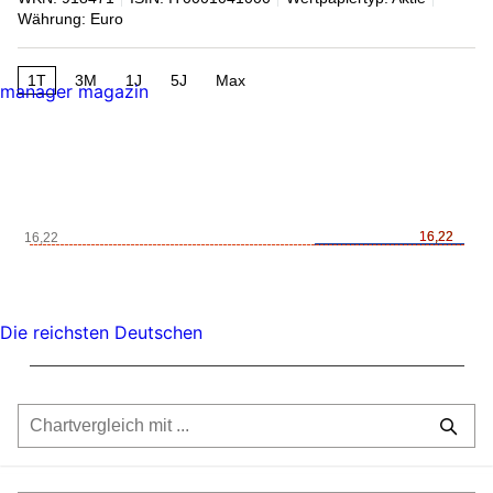
Währung: Euro
1T
3M
1J
5J
Max
manager magazin
16,22
16,22
16,22
Die reichsten Deutschen