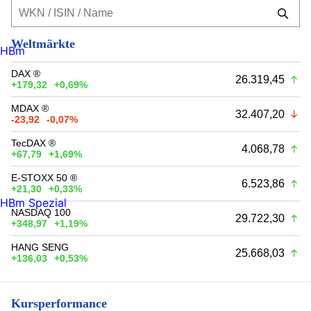
Weltmärkte
HBm
DAX ®
26.319,45
+179,32
+0,69%
MDAX ®
32.407,20
-23,92
-0,07%
TecDAX ®
4.068,78
+67,79
+1,69%
E-STOXX 50 ®
6.523,86
+21,30
+0,33%
HBm Spezial
NASDAQ 100
29.722,30
+348,97
+1,19%
HANG SENG
25.668,03
+136,03
+0,53%
Kursperformance