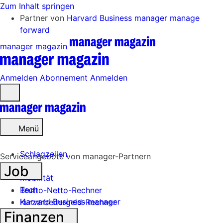
Zum Inhalt springen
Partner von
Harvard Business manager
manage
forward
manager magazin
Anmelden
Abonnement
Anmelden
Menü
öffnen
Menü
Schlagzeilen
Serviceangebote von manager-Partnern
Job
Mobilität
Tech
Brutto-Netto-Rechner
Harvard Business manager
Kurzarbeitergeld-Rechner
Finanzen
Handel