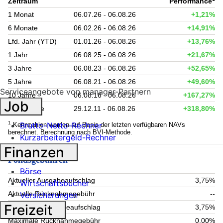
Zeitraum
Performance
1 Monat
06.07.26 - 06.08.26
+1,21%
6 Monate
06.02.26 - 06.08.26
+14,91%
Lfd. Jahr (YTD)
01.01.26 - 06.08.26
+13,76%
1 Jahr
06.08.25 - 06.08.26
+21,67%
3 Jahre
06.08.23 - 06.08.26
+52,65%
5 Jahre
06.08.21 - 06.08.26
+49,60%
Serviceangebote von manager-Partnern
10 Jahre
06.08.16 - 06.08.26
+167,27%
Job
seit Auflage
29.12.11 - 06.08.26
+318,80%
1
Brutto-Netto-Rechner
Kennzahlen werden auf Basis der letzten verfügbaren NAVs
berechnet. Berechnung nach BVI-Methode.
Kurzarbeitergeld-Rechner
Finanzen
Fondsgebühren
Börse
Aktueller Ausgabeaufschlag
3,75%
Wirtschaftsbücher
Aktuelle Rücknahmegebühr
--
Versicherungen
Freizeit
Maximaler Ausgabeaufschlag
3,75%
Maximale Rücknahmegebühr
0,00%