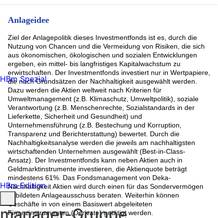
Anlageidee
Ziel der Anlagepolitik dieses Investmentfonds ist es, durch die
Nutzung von Chancen und die Vermeidung von Risiken, die sich
aus ökonomischen, ökologischen und sozialen Entwicklungen
ergeben, ein mittel- bis langfristiges Kapitalwachstum zu
erwirtschaften. Der Investmentfonds investiert nur in Wertpapiere,
HBm Spezial
die nach Grundsätzen der Nachhaltigkeit ausgewählt werden.
Dazu werden die Aktien weltweit nach Kriterien für
Umweltmanagement (z.B. Klimaschutz, Umweltpolitik), soziale
Verantwortung (z.B. Menschenrechte, Sozialstandards in der
Lieferkette, Sicherheit und Gesundheit) und
Unternehmensführung (z.B. Bestechung und Korruption,
Transparenz und Berichterstattung) bewertet. Durch die
Nachhaltigkeitsanalyse werden die jeweils am nachhaltigsten
wirtschaftenden Unternehmen ausgewählt (Best-in-Class-
Ansatz). Der Investmentfonds kann neben Aktien auch in
Geldmarktinstrumente investieren, die Aktienquote beträgt
mindestens 61%. Das Fondsmanagement von Deka-
HBm Edition
Nachhaltigkeit Aktien wird durch einen für das Sondervermögen
gebildeten Anlageausschuss beraten. Weiterhin können
Geschäfte in von einem Basiswert abgeleiteten
manager-Gruppe
Finanzinstrumenten (Derivate) getätigt werden.