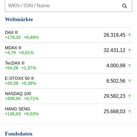
Weltmärkte
DAX ®
26.319,45
+179,32
+0,69%
MDAX ®
32.431,12
+4,79
+0,01%
TecDAX ®
4.000,99
+54,26
+1,37%
E-STOXX 50 ®
6.502,56
+25,58
+0,39%
NASDAQ 100
29.582,23
+208,90
+0,71%
HANG SENG
25.668,03
+136,03
+0,53%
Fondsdaten