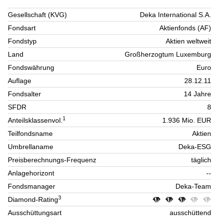
Gesellschaft (KVG)
Deka International S.A.
Fondsart
Aktienfonds (AF)
Fondstyp
Aktien weltweit
Land
Großherzogtum Luxemburg
Fondswährung
Euro
Auflage
28.12.11
Fondsalter
14 Jahre
SFDR
8
1
Anteilsklassenvol.
1.936 Mio. EUR
Teilfondsname
Aktien
Umbrellaname
Deka-ESG
Preisberechnungs-Frequenz
täglich
Anlagehorizont
--
Fondsmanager
Deka-Team
3
Diamond-Rating
Ausschüttungsart
ausschüttend