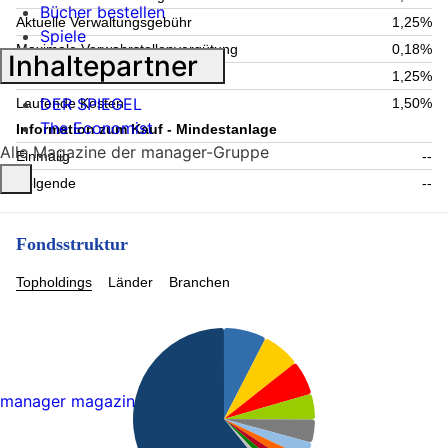
Bücher bestellen
Aktuelle Verwaltungsgebühr
1,25%
Spiele
Maximale Verwahrstellenvergütung
0,18%
Inhaltepartner
Maximale Verwaltungsgebühr
1,25%
DER SPIEGEL
Laufende Kosten
1,50%
The Economist
Information zum Kauf - Mindestanlage
Alle Magazine der manager-Gruppe
Einmalig
--
Folgende
--
Fondsstruktur
Topholdings
Länder
Branchen
manager magazin