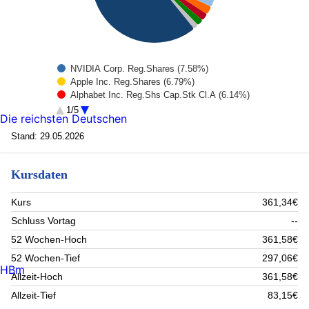
NVIDIA Corp. Reg.Shares (7.58%)
Apple Inc. Reg.Shares (6.79%)
Alphabet Inc. Reg.Shs Cap.Stk Cl.A (6.14%)
Microsoft Corp. Reg.Shares (4.57%)
1/5
Die reichsten Deutschen
Amazon.com Inc. Reg.Shares (4.12%)
Broadcom Inc. Reg.Shares (2.84%)
Stand: 29.05.2026
Meta Platforms Inc. Reg.Shares Cl.A (2.12%)
Tesla Inc. Reg.Shares (1.93%)
Kursdaten
JPMorgan Chase & Co. Reg.Shares (1.71%)
Eli Lilly and Company Reg.Shares (1.37%)
Rest (60.83%)
Kurs
361,34€
Schluss Vortag
--
52 Wochen-Hoch
361,58€
52 Wochen-Tief
297,06€
HBm
Allzeit-Hoch
361,58€
Allzeit-Tief
83,15€