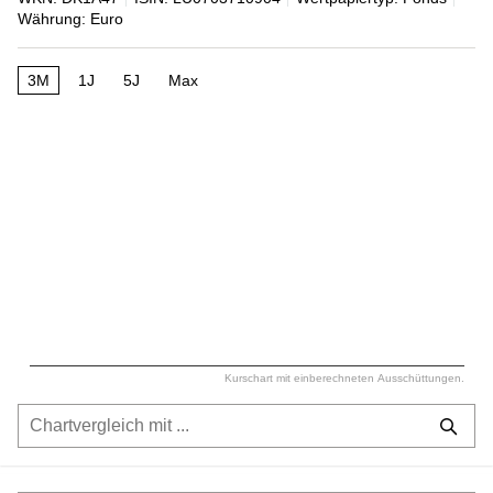
Währung: Euro
3M
1J
5J
Max
Kurschart mit einberechneten Ausschüttungen.