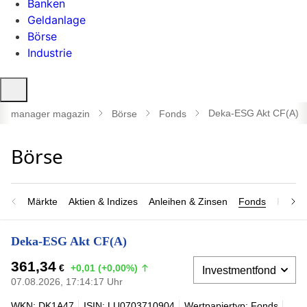
Banken
Geldanlage
Börse
Industrie
Suche
öffnen
Deka-ESG Akt CF(A)
manager magazin
Börse
Fonds
Märkte
Aktien & Indizes
Anleihen & Zinsen
Fonds
Rohsto
Deka-ESG Akt CF(A)
361,34
€
+0,01 (+0,00%)
07.08.2026, 17:14:17 Uhr
WKN: DK1A47
ISIN: LU0703710904
Wertpapiertyp: Fonds