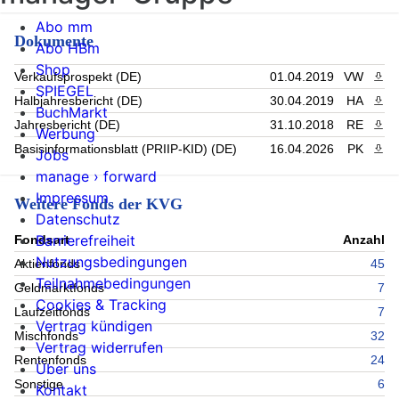
Abo mm
Dokumente
Abo HBm
Shop
Verkaufsprospekt (DE)
01.04.2019
VW
PDF 
SPIEGEL
Halbjahresbericht (DE)
30.04.2019
HA
PDF 
BuchMarkt
Jahresbericht (DE)
31.10.2018
RE
PDF 
Werbung
Basisinformationsblatt (PRIIP-KID) (DE)
16.04.2026
PK
PDF 
Jobs
manage › forward
Impressum
Weitere Fonds der KVG
Datenschutz
Barrierefreiheit
Fondsart
Anzahl
Nutzungsbedingungen
Aktienfonds
45
Teilnahmebedingungen
Geldmarktfonds
7
Cookies & Tracking
Laufzeitfonds
7
Vertrag kündigen
Mischfonds
32
Vertrag widerrufen
Rentenfonds
24
Über uns
Sonstige
6
Kontakt