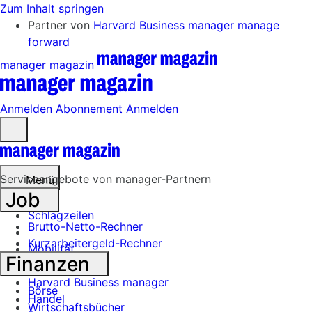
Zum Inhalt springen
Partner von
Harvard Business manager
manage
forward
manager magazin
Anmelden
Abonnement
Anmelden
Menü
öffnen
Serviceangebote von manager-Partnern
Menü
Job
Schlagzeilen
Brutto-Netto-Rechner
Kurzarbeitergeld-Rechner
Mobilität
Finanzen
Tech
Harvard Business manager
Börse
Handel
Wirtschaftsbücher