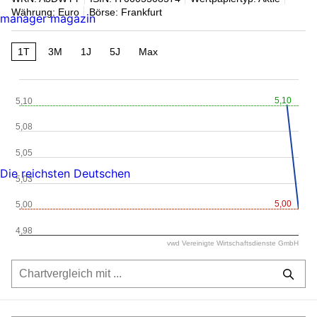
Währung: Euro
Börse: Frankfurt
manager magazin
1T
3M
1J
5J
Max
5,10
5,10
5,08
5,05
Die reichsten Deutschen
5,03
5,00
5,00
4,98
vwd Vereinigte Wirtschaftsdienste GmbH