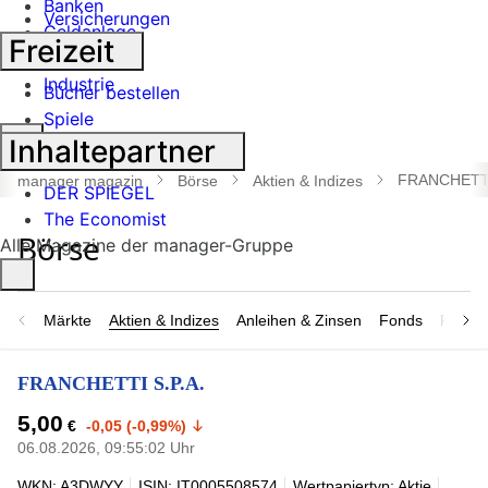
Banken
Versicherungen
Geldanlage
Freizeit
Börse
Industrie
Bücher bestellen
Spiele
Suche
Inhaltepartner
öffnen
FRANCHETTI
manager magazin
Börse
Aktien & Indizes
DER SPIEGEL
The Economist
Alle Magazine der manager-Gruppe
Märkte
Aktien & Indizes
Anleihen & Zinsen
Fonds
Rohsto
FRANCHETTI S.P.A.
5,00
€
-0,05 (-0,99%)
06.08.2026, 09:55:02 Uhr
WKN: A3DWYY
ISIN: IT0005508574
Wertpapiertyp: Aktie