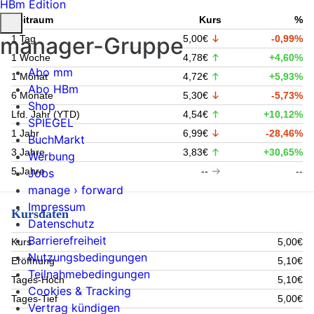
HBm Edition
Zeitraum
Kurs
%
manager-Gruppe
1 Tag
5,00€
-0,99%
1 Woche
4,78€
+4,60%
Abo mm
1 Monat
4,72€
+5,93%
Abo HBm
6 Monate
5,30€
-5,73%
Shop
Lfd. Jahr (YTD)
4,54€
+10,12%
SPIEGEL
1 Jahr
6,99€
-28,46%
BuchMarkt
3 Jahre
3,83€
+30,65%
Werbung
5 Jahre
--
--
Jobs
manage › forward
Impressum
Kursdaten
Datenschutz
Barrierefreiheit
Kurs
5,00€
Nutzungsbedingungen
Eröffnung
5,10€
Teilnahmebedingungen
Tages-Hoch
5,10€
Cookies & Tracking
Tages-Tief
5,00€
Vertrag kündigen