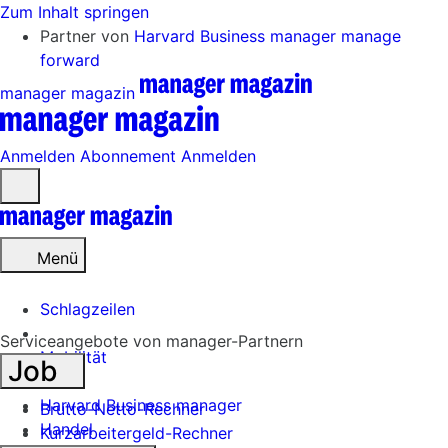
Zum Inhalt springen
Partner von
Harvard Business manager
manage
forward
manager magazin
Anmelden
Abonnement
Anmelden
Menü
öffnen
Menü
Schlagzeilen
Serviceangebote von manager-Partnern
Mobilität
Job
Tech
Harvard Business manager
Brutto-Netto-Rechner
Handel
Kurzarbeitergeld-Rechner