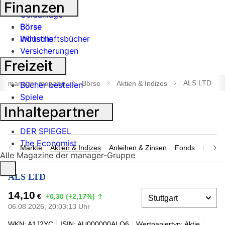
Banken
Finanzen
Geldanlage
Börse
Börse
Industrie
Wirtschaftsbücher
Versicherungen
Freizeit
Suche
öffnen
ALS LTD
manager magazin
Börse
Aktien & Indizes
Bücher bestellen
Spiele
Inhaltepartner
DER SPIEGEL
The Economist
Märkte
Aktien & Indizes
Anleihen & Zinsen
Fonds
Rohsto
Alle Magazine der manager-Gruppe
ALS LTD
14,10
€
+0,30 (+2,17%)
06.08.2026, 20:03:13 Uhr
WKN: A1J2YC
ISIN: AU000000ALQ6
Wertpapiertyp: Aktie