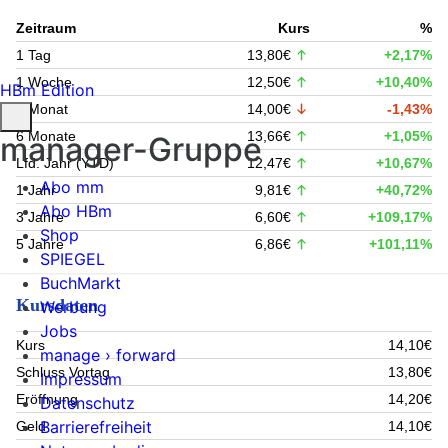
Zeitraum
Kurs
%
1 Tag
13,80€
+2,17%
1 Woche
12,50€
+10,40%
HBm Edition
1 Monat
14,00€
-1,43%
6 Monate
13,66€
+1,05%
manager-Gruppe
Lfd. Jahr (YTD)
12,47€
+10,67%
Abo mm
1 Jahr
9,81€
+40,72%
Abo HBm
3 Jahre
6,60€
+109,17%
Shop
5 Jahre
6,86€
+101,11%
SPIEGEL
BuchMarkt
Kursdaten
Werbung
Jobs
Kurs
14,10€
manage › forward
Schluss Vortag
13,80€
Impressum
Eröffnung
14,20€
Datenschutz
Barrierefreiheit
Geld
14,10€