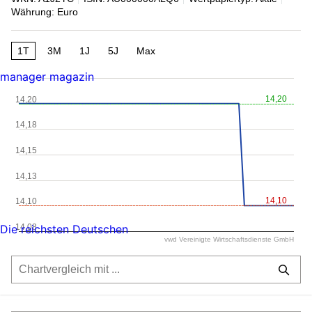
Währung: Euro
1T
3M
1J
5J
Max
manager magazin
14,20
14,20
14,18
14,15
14,13
14,10
14,10
14,08
Die reichsten Deutschen
vwd Vereinigte Wirtschaftsdienste GmbH