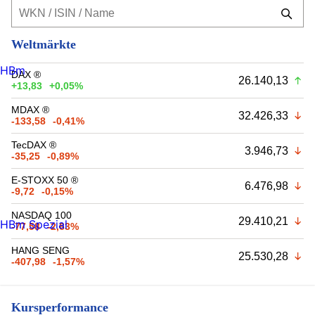
Weltmärkte
HBm
DAX ®
26.140,13
+13,83
+0,05%
MDAX ®
32.426,33
-133,58
-0,41%
TecDAX ®
3.946,73
-35,25
-0,89%
E-STOXX 50 ®
6.476,98
-9,72
-0,15%
NASDAQ 100
29.410,21
HBm Spezial
-77,58
-2,63%
HANG SENG
25.530,28
-407,98
-1,57%
Kursperformance