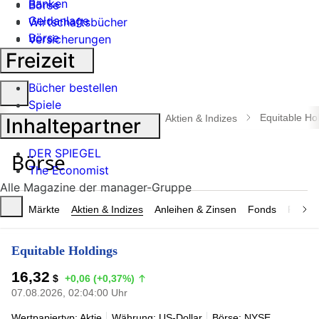
Banken
Börse
Geldanlage
Wirtschaftsbücher
Börse
Versicherungen
Industrie
Freizeit
Bücher bestellen
Suche
Spiele
öffnen
Equitable Ho
manager magazin
Börse
Aktien & Indizes
Inhaltepartner
DER SPIEGEL
The Economist
Alle Magazine der manager-Gruppe
Märkte
Aktien & Indizes
Anleihen & Zinsen
Fonds
Rohsto
Equitable Holdings
16,32
$
+0,06 (+0,37%)
07.08.2026, 02:04:00 Uhr
Wertpapiertyp: Aktie
Währung: US-Dollar
Börse: NYSE