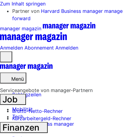
Zum Inhalt springen
Partner von
Harvard Business manager
manage
forward
manager magazin
Anmelden
Abonnement
Anmelden
Menü
öffnen
Menü
Serviceangebote von manager-Partnern
Schlagzeilen
Job
Mobilität
Brutto-Netto-Rechner
Tech
Kurzarbeitergeld-Rechner
Harvard Business manager
Finanzen
Handel