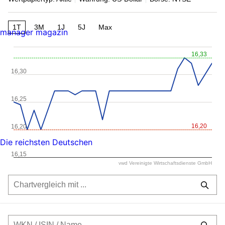
1T
3M
1J
5J
Max
manager magazin
16,33
16,30
16,25
16,20
16,20
Die reichsten Deutschen
16,15
vwd Vereinigte Wirtschaftsdienste GmbH