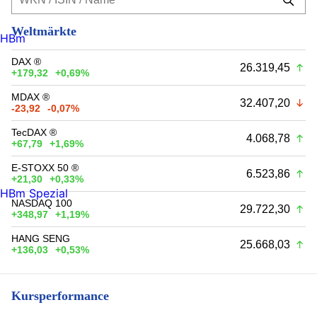
Weltmärkte
HBm
DAX ®
26.319,45
+179,32
+0,69%
MDAX ®
32.407,20
-23,92
-0,07%
TecDAX ®
4.068,78
+67,79
+1,69%
E-STOXX 50 ®
6.523,86
+21,30
+0,33%
HBm Spezial
NASDAQ 100
29.722,30
+348,97
+1,19%
HANG SENG
25.668,03
+136,03
+0,53%
Kursperformance