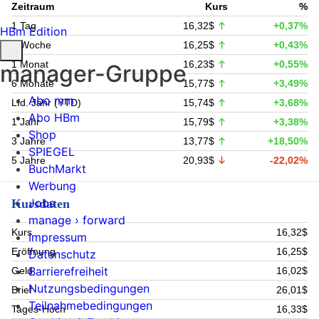
Zeitraum
Kurs
%
1 Tag
16,32$
+0,37%
HBm Edition
1 Woche
16,25$
+0,43%
1 Monat
16,23$
+0,55%
manager-Gruppe
6 Monate
15,77$
+3,49%
Abo mm
Lfd. Jahr (YTD)
15,74$
+3,68%
Abo HBm
1 Jahr
15,79$
+3,38%
Shop
3 Jahre
13,77$
+18,50%
SPIEGEL
5 Jahre
20,93$
-22,02%
BuchMarkt
Werbung
Jobs
Kursdaten
manage › forward
Kurs
16,32$
Impressum
Eröffnung
16,25$
Datenschutz
Barrierefreiheit
Geld
16,02$
Nutzungsbedingungen
Brief
26,01$
Teilnahmebedingungen
Tages-Hoch
16,33$