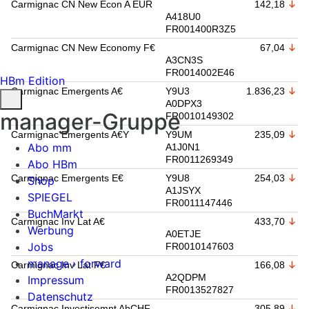
Carmignac CN New Econ A EUR
142,18
A418U0
FR001400R3Z5
Carmignac CN New Economy F€
67,04
A3CN3S
FR0014002E46
HBm Edition
Carmignac Emergents A€
Y9U3
1.836,23
A0DPX3
manager-Gruppe
FR0010149302
Carmignac Emergents A€Y
Y9UM
235,09
Abo mm
A1J0N1
FR0011269349
Abo HBm
Carmignac Emergents E€
Y9U8
254,03
Shop
A1JSYX
SPIEGEL
FR0011147446
BuchMarkt
Carmignac Inv Lat A€
433,70
Werbung
A0ETJE
Jobs
FR0010147603
manage › forward
Carmignac Inv Lat F€
166,08
A2QDPM
Impressum
FR0013527827
Datenschutz
Carmignac Investisemnt AhCHF
305,89