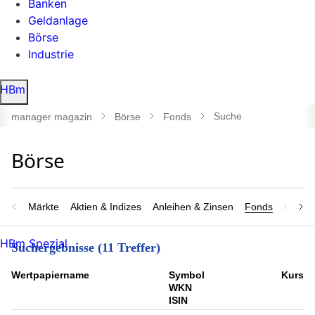
Banken
Geldanlage
Börse
Industrie
HBm
Suche
öffnen
Suche
manager magazin
Börse
Fonds
Märkte
Aktien & Indizes
Anleihen & Zinsen
Fonds
Rohsto
HBm Spezial
Suchergebnisse (11 Treffer)
Wert­papier­name
Symbol
Kurs
WKN
ISIN