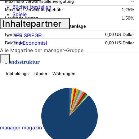
Maximale Verwahrstellenvergütung
--
Bücher bestellen
Maximale Verwaltungsgebühr
1,25%
Spiele
Laufende Kosten
1,50%
Inhaltepartner
Information zum Kauf - Mindestanlage
Einmalig
0,00 US-Dollar
DER SPIEGEL
The Economist
Folgende
0,00 US-Dollar
Alle Magazine der manager-Gruppe
Fondsstruktur
Topholdings
Länder
Währungen
manager magazin