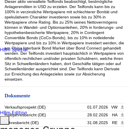
Dieser aktiv verwaltete Teilfonds beabsichtigt, bestmögliche
Anlagerenditen in USD zu erzielen. Der Teilfonds kann bis zu
100% in verzinsliche Wertpapiere mit schlechterer Bonität und
spekulativem Charakter investieren sowie bis zu 30% in
Wertpapiere ohne Rating. Bis zu 25% seines Nettovermögens
können in Wandel- und Optionsanleihen, 20% in forderungs- und
hypothekenbesicherte Wertpapiere, 20% in Contingent
Convertible Bonds (CoCo-Bonds), bis zu 10% in notleidende
Wertpapiere und bis zu 10% in Wertpapiere investiert werden, die
am China Interbank Bond Market über Bond Connect gehandelt
HBm Spezial
werden. Der Teilfonds investiert hauptsächlich in Wertpapiere von
öffentlich-rechtlichen und/oder privaten Schuldnern, welche ihren
Sitz in Schwellenländern haben, dort Geschäfte tätigen oder auf
Schwellenländer ausgerichtet sind. Der Teilfonds kann Derivate
zur Erreichung des Anlagezieles sowie zur Absicherung
einsetzen.
Dokumente
Verkaufsprospekt (DE)
01.07.2026
VW
PDF 
HBm Edition
Halbjahresbericht (DE)
28.02.2026
HA
PDF 
Jahresbericht (DE)
31.08.2025
RE
PDF 