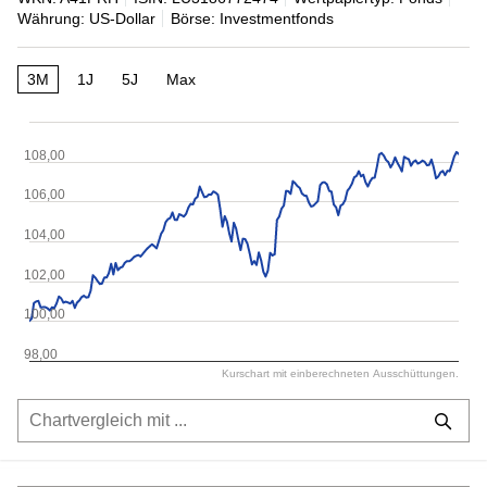
Währung: US-Dollar
Börse: Investmentfonds
3M
1J
5J
Max
108,00
106,00
104,00
102,00
100,00
98,00
Kurschart mit einberechneten Ausschüttungen.