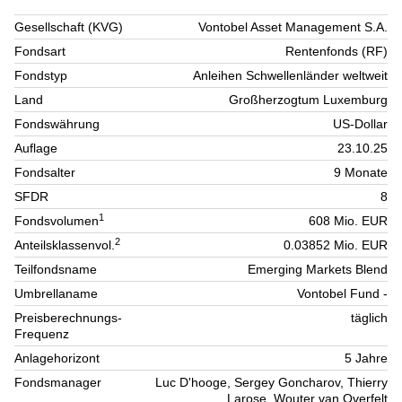
Gesellschaft (KVG)
Vontobel Asset Management S.A.
Fondsart
Rentenfonds (RF)
Fondstyp
Anleihen Schwellenländer weltweit
Land
Großherzogtum Luxemburg
Fondswährung
US-Dollar
Auflage
23.10.25
Fondsalter
9 Monate
SFDR
8
1
Fondsvolumen
608 Mio. EUR
2
Anteilsklassenvol.
0.03852 Mio. EUR
Teilfondsname
Emerging Markets Blend
Umbrellaname
Vontobel Fund -
Preisberechnungs-
täglich
Frequenz
Anlagehorizont
5 Jahre
Fondsmanager
Luc D'hooge, Sergey Goncharov, Thierry
Larose, Wouter van Overfelt