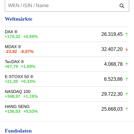
Weltmärkte
DAX ®
26.319,45
+179,32
+0,69%
MDAX ®
32.407,20
-23,92
-0,07%
TecDAX ®
4.068,78
+67,79
+1,69%
E-STOXX 50 ®
6.523,86
+21,30
+0,33%
NASDAQ 100
29.722,30
+348,97
+1,19%
HANG SENG
25.668,03
+136,03
+0,53%
Fondsdaten