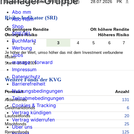
manager-Gruppe
Basisinformationsblatt (PRIIP-KID) (DE)
28.07.2026
PK
PDF 
Abo mm
Risiko-Indikator (SRI)
Abo HBm
Shop
Oft geringere Rendite
Oft höhere Rendite
SPIEGEL
Geringes Risiko
Höheres Risiko
BuchMarkt
1
2
3
4
5
6
7
Werbung
Je höher der Wert, umso höher das mit dem Investment verbundene
Jobs
Risiko.
manage › forward
Stand: 18.05.2026
Impressum
Datenschutz
Weitere Fonds der KVG
Barrierefreiheit
Nutzungsbedingungen
Fondsart
Anzahl
Teilnahmebedingungen
Aktienfonds
131
Cookies & Tracking
Geldmarktfonds
6
Vertrag kündigen
Laufzeitfonds
20
Vertrag widerrufen
Mischfonds
25
Über uns
Rentenfonds
125