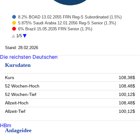
8.2% BOAD 13.02.2055 FRN Reg-S Subordinated (1.5%)
5.875% Saudi Arabia 12.01.2056 Reg-S Senior (1.3%)
6% Brazil 15.05.2035 FRN Senior (1.3%)
9.5% Banco Actinver Fideic 18.12.2032 Reg-S Senior (1.3%)
1/5
Poland Government Bond 5 10/25/2034 (1.2%)
6.097% Gabon Blue 01.08.2038 Reg-S Senior (1.2%)
Stand: 28.02.2026
6.3% Turkey 14.03.2033 Senior (1.2%)
Die reichsten Deutschen
4.7% BOAD 22.10.2031 Reg-S Senior (1%)
Kursdaten
7.5% Africa Finance Open End FRN Reg-S Senior (1%)
9.875% Congo 07.11.2032 Reg-S Senior (0.9%)
Rest (88.1%)
Kurs
108,38$
52 Wochen-Hoch
108,48$
52 Wochen-Tief
100,12$
Allzeit-Hoch
108,48$
Allzeit-Tief
100,12$
HBm
Anlageidee