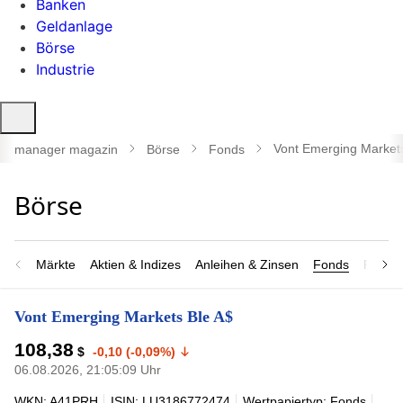
Banken
Geldanlage
Börse
Industrie
Suche
öffnen
Vont Emerging Markets
manager magazin
Börse
Fonds
Märkte
Aktien & Indizes
Anleihen & Zinsen
Fonds
Rohsto
Vont Emerging Markets Ble A$
108,38
$
-0,10 (-0,09%)
06.08.2026, 21:05:09 Uhr
WKN: A41PRH
ISIN: LU3186772474
Wertpapiertyp: Fonds