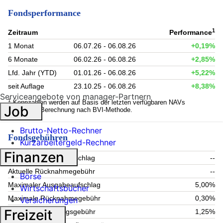
Fondsperformance
1
Zeitraum
Performance
1 Monat
06.07.26 - 06.08.26
+0,19%
6 Monate
06.02.26 - 06.08.26
+2,85%
Lfd. Jahr (YTD)
01.01.26 - 06.08.26
+5,22%
seit Auflage
23.10.25 - 06.08.26
+8,38%
Serviceangebote von manager-Partnern
1
Kennzahlen werden auf Basis der letzten verfügbaren NAVs
Job
berechnet. Berechnung nach BVI-Methode.
Brutto-Netto-Rechner
Fondsgebühren
Kurzarbeitergeld-Rechner
Finanzen
Aktueller Ausgabeaufschlag
--
Aktuelle Rücknahmegebühr
--
Börse
Maximaler Ausgabeaufschlag
5,00%
Wirtschaftsbücher
Maximale Rücknahmegebühr
0,30%
Versicherungen
Freizeit
Aktuelle Verwaltungsgebühr
1,25%