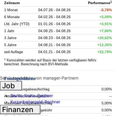
1
Zeitraum
Performance
1 Monat
04.07.26 - 04.08.26
-0,78%
6 Monate
04.02.26 - 04.08.26
+3,09%
Lfd. Jahr (YTD)
01.01.26 - 04.08.26
+3,91%
1 Jahr
04.08.25 - 04.08.26
+7,80%
3 Jahre
04.08.23 - 04.08.26
+20,62%
5 Jahre
04.08.21 - 04.08.26
+12,30%
seit Auflage
04.01.21 - 04.08.26
+22,79%
1
Kennzahlen werden auf Basis der letzten verfügbaren NAVs
berechnet. Berechnung nach BVI-Methode.
Serviceangebote von manager-Partnern
Fondsgebühren
Job
Aktueller Ausgabeaufschlag
0,00%
Brutto-Netto-Rechner
Aktuelle Rücknahmegebühr
--
Kurzarbeitergeld-Rechner
Maximaler Ausgabeaufschlag
5,00%
Finanzen
Maximale Rücknahmegebühr
0,00%