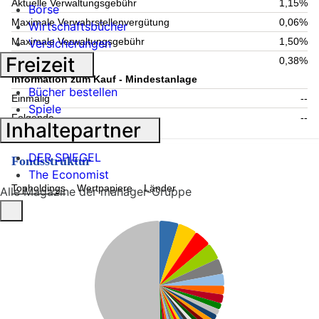
Aktuelle Verwaltungsgebühr
1,15%
Börse
Maximale Verwahrstellenvergütung
0,06%
Wirtschaftsbücher
Maximale Verwaltungsgebühr
1,50%
Versicherungen
Freizeit
Laufende Kosten
0,38%
Information zum Kauf - Mindestanlage
Bücher bestellen
Einmalig
--
Spiele
Folgende
--
Inhaltepartner
DER SPIEGEL
Fondsstruktur
The Economist
Topholdings
Wertpapiere
Länder
Alle Magazine der manager-Gruppe