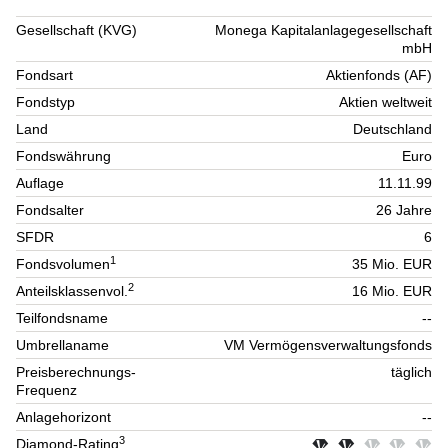
Gesellschaft (KVG)
Monega Kapitalanlagegesellschaft
mbH
Fondsart
Aktienfonds (AF)
Fondstyp
Aktien weltweit
Land
Deutschland
Fondswährung
Euro
Auflage
11.11.99
Fondsalter
26 Jahre
SFDR
6
1
Fondsvolumen
35 Mio. EUR
2
Anteilsklassenvol.
16 Mio. EUR
Teilfondsname
--
Umbrellaname
VM Vermögensverwaltungsfonds
Preisberechnungs-
täglich
Frequenz
Anlagehorizont
--
3
Diamond-Rating