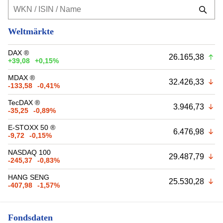
Weltmärkte
DAX ®
26.165,38
+39,08
+0,15%
MDAX ®
32.426,33
-133,58
-0,41%
TecDAX ®
3.946,73
-35,25
-0,89%
E-STOXX 50 ®
6.476,98
-9,72
-0,15%
NASDAQ 100
29.487,79
-245,37
-0,83%
HANG SENG
25.530,28
-407,98
-1,57%
Fondsdaten