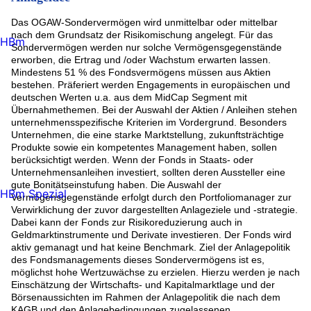
Iberdrola SA (1.13%)
Das OGAW-Sondervermögen wird unmittelbar oder mittelbar
Banco Santander S.A. (1.1%)
nach dem Grundsatz der Risikomischung angelegt. Für das
SCHNEIDER ELECTRIC SA (1.05%)
HBm
Sondervermögen werden nur solche Vermögensgegenstände
1 7/8 ENEL PERP (1.04%)
erworben, die Ertrag und /oder Wachstum erwarten lassen.
GERRESHEIMER AG (1.02%)
Mindestens 51 % des Fondsvermögens müssen aus Aktien
Vonovia (1.01%)
bestehen. Präferiert werden Engagements in europäischen und
Amazon.com (1%)
deutschen Werten u.a. aus dem MidCap Segment mit
Barclays (1%)
Übernahmethemen. Bei der Auswahl der Aktien / Anleihen stehen
Rest (50.33%)
unternehmensspezifische Kriterien im Vordergrund. Besonders
Unternehmen, die eine starke Marktstellung, zukunftsträchtige
Produkte sowie ein kompetentes Management haben, sollen
berücksichtigt werden. Wenn der Fonds in Staats- oder
Unternehmensanleihen investiert, sollten deren Aussteller eine
gute Bonitätseinstufung haben. Die Auswahl der
HBm Spezial
Vermögensgegenstände erfolgt durch den Portfoliomanager zur
Verwirklichung der zuvor dargestellten Anlageziele und -strategie.
Dabei kann der Fonds zur Risikoreduzierung auch in
Geldmarktinstrumente und Derivate investieren. Der Fonds wird
aktiv gemanagt und hat keine Benchmark. Ziel der Anlagepolitik
des Fondsmanagements dieses Sondervermögens ist es,
möglichst hohe Wertzuwächse zu erzielen. Hierzu werden je nach
Einschätzung der Wirtschafts- und Kapitalmarktlage und der
Börsenaussichten im Rahmen der Anlagepolitik die nach dem
KAGB und den Anlagebedingungen zugelassenen