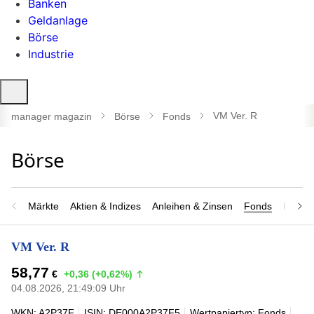
Banken
Geldanlage
Börse
Industrie
Suche
öffnen
VM Ver. R
manager magazin
Börse
Fonds
Märkte
Aktien & Indizes
Anleihen & Zinsen
Fonds
Rohsto
VM Ver. R
58,77
€
+0,36 (+0,62%)
04.08.2026, 21:49:09 Uhr
WKN: A2P37F
ISIN: DE000A2P37F5
Wertpapiertyp: Fonds