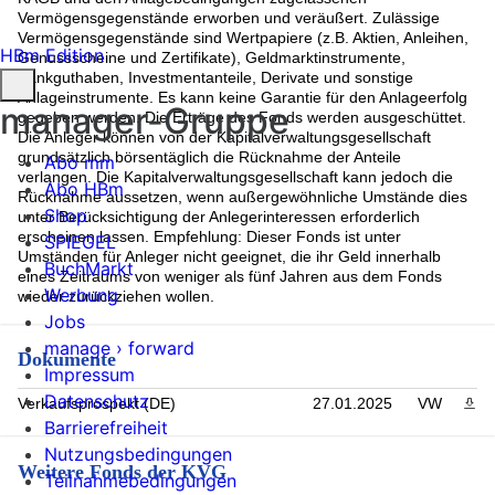
Vermögensgegenstände erworben und veräußert. Zulässige
Vermögensgegenstände sind Wertpapiere (z.B. Aktien, Anleihen,
HBm Edition
Genussscheine und Zertifikate), Geldmarktinstrumente,
Bankguthaben, Investmentanteile, Derivate und sonstige
Anlageinstrumente. Es kann keine Garantie für den Anlageerfolg
manager-Gruppe
gegeben werden. Die Erträge des Fonds werden ausgeschüttet.
Die Anleger können von der Kapitalverwaltungsgesellschaft
grundsätzlich börsentäglich die Rücknahme der Anteile
Abo mm
verlangen. Die Kapitalverwaltungsgesellschaft kann jedoch die
Abo HBm
Rücknahme aussetzen, wenn außergewöhnliche Umstände dies
Shop
unter Berücksichtigung der Anlegerinteressen erforderlich
erscheinen lassen. Empfehlung: Dieser Fonds ist unter
SPIEGEL
Umständen für Anleger nicht geeignet, die ihr Geld innerhalb
BuchMarkt
eines Zeitraums von weniger als fünf Jahren aus dem Fonds
Werbung
wieder zurückziehen wollen.
Jobs
manage › forward
Dokumente
Impressum
Datenschutz
Verkaufsprospekt (DE)
27.01.2025
VW
PDF 
Barrierefreiheit
Nutzungsbedingungen
Weitere Fonds der KVG
Teilnahmebedingungen