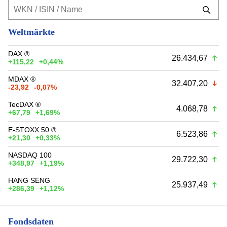
Weltmärkte
DAX ®
26.434,67
+115,22
+0,44%
MDAX ®
32.407,20
-23,92
-0,07%
TecDAX ®
4.068,78
+67,79
+1,69%
E-STOXX 50 ®
6.523,86
+21,30
+0,33%
NASDAQ 100
29.722,30
+348,97
+1,19%
HANG SENG
25.937,49
+286,39
+1,12%
Fondsdaten