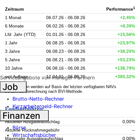
1
Zeitraum
Performance
1 Monat
06.07.26 - 06.08.26
+2,45%
6 Monate
06.02.26 - 06.08.26
+8,39%
Lfd. Jahr (YTD)
01.01.26 - 06.08.26
+15,56%
1 Jahr
06.08.25 - 06.08.26
+23,97%
3 Jahre
06.08.23 - 06.08.26
+38,20%
5 Jahre
06.08.21 - 06.08.26
+53,23%
10 Jahre
06.08.16 - 06.08.26
+138,79%
seit Auflage
12.04.01 - 06.08.26
+385,32%
Serviceangebote von manager-Partnern
Job
1
Kennzahlen werden auf Basis der letzten verfügbaren NAVs
berechnet. Berechnung nach BVI-Methode.
Brutto-Netto-Rechner
Kurzarbeitergeld-Rechner
Fondsgebühren
Finanzen
Aktueller Ausgabeaufschlag
0,00%
Börse
Aktuelle Rücknahmegebühr
--
Wirtschaftsbücher
Maximaler Ausgabeaufschlag
0,00%