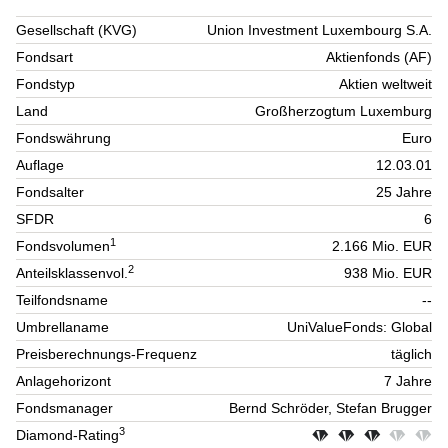
Gesellschaft (KVG)
Union Investment Luxembourg S.A.
Fondsart
Aktienfonds (AF)
Fondstyp
Aktien weltweit
Land
Großherzogtum Luxemburg
Fondswährung
Euro
Auflage
12.03.01
Fondsalter
25 Jahre
SFDR
6
1
Fondsvolumen
2.166 Mio. EUR
2
Anteilsklassenvol.
938 Mio. EUR
Teilfondsname
--
Umbrellaname
UniValueFonds: Global
Preisberechnungs-Frequenz
täglich
Anlagehorizont
7 Jahre
Fondsmanager
Bernd Schröder, Stefan Brugger
3
Diamond-Rating