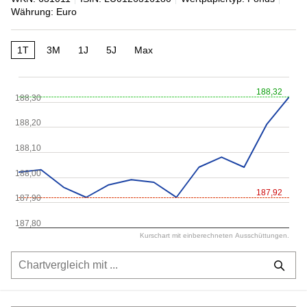
Währung: Euro
1T
3M
1J
5J
Max
188,32
188,30
188,20
188,10
188,00
187,92
187,90
187,80
Kurschart mit einberechneten Ausschüttungen.