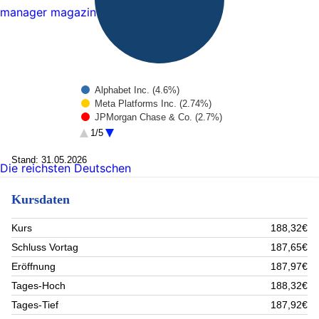
manager magazin
Alphabet Inc. (4.6%)
Meta Platforms Inc. (2.74%)
JPMorgan Chase & Co. (2.7%)
Micron Technology Inc. (2.29%)
1/5
AstraZeneca Plc. (1.68%)
UniCredit S.p.A. (1.58%)
Stand: 31.05.2026
Die reichsten Deutschen
Citigroup Inc. (1.48%)
The Procter & Gamble Co. (1.47%)
Kursdaten
ConocoPhillips (1.41%)
Cisco Systems Inc. (1.4%)
Rest (78.66%)
Kurs
188,32€
Schluss Vortag
187,65€
Eröffnung
187,97€
Tages-Hoch
188,32€
Tages-Tief
187,92€