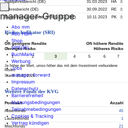
Halbjahresbericht (DE)
31.03.2023
HA
PDF 
Jahresbericht (DE)
30.09.2022
RE
PDF 
manager-Gruppe
Basisinformationsblatt (PRIIP-KID) (DE)
10.11.2023
PK
PDF 
Abo mm
Risiko-Indikator (SRI)
Abo HBm
Shop
Oft geringere Rendite
Oft höhere Rendite
SPIEGEL
Geringes Risiko
Höheres Risiko
BuchMarkt
1
2
3
4
5
6
7
Werbung
Je höher der Wert, umso höher das mit dem Investment verbundene
Jobs
Risiko.
manage › forward
Stand: 31.07.2026
Impressum
Datenschutz
Weitere Fonds der KVG
Barrierefreiheit
Nutzungsbedingungen
Fondsart
Anzahl
Teilnahmebedingungen
Aktienfonds
45
Cookies & Tracking
Laufzeitfonds
1
Vertrag kündigen
Mischfonds
21