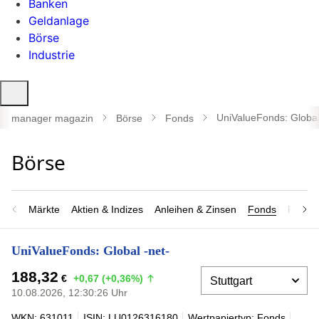
Banken
Geldanlage
Börse
Industrie
Suche
öffnen
UniValueFonds: Global
manager magazin
Börse
Fonds
Märkte
Aktien & Indizes
Anleihen & Zinsen
Fonds
Rohsto
UniValueFonds: Global -net-
188,32
€
+0,67 (+0,36%)
10.08.2026, 12:30:26 Uhr
WKN: 631011
ISIN: LU0126316180
Wertpapiertyp: Fonds