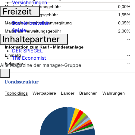
Versicherungen
Maximale Rücknahmegebühr
0,00%
Freizeit
Aktuelle Verwaltungsgebühr
1,55%
Bücher bestellen
Maximale Verwahrstellenvergütung
0,05%
Spiele
Maximale Verwaltungsgebühr
2,00%
Inhaltepartner
Laufende Kosten
--
Information zum Kauf - Mindestanlage
DER SPIEGEL
Einmalig
--
The Economist
Folgende
--
Alle Magazine der manager-Gruppe
Fondsstruktur
Topholdings
Wertpapiere
Länder
Branchen
Währungen