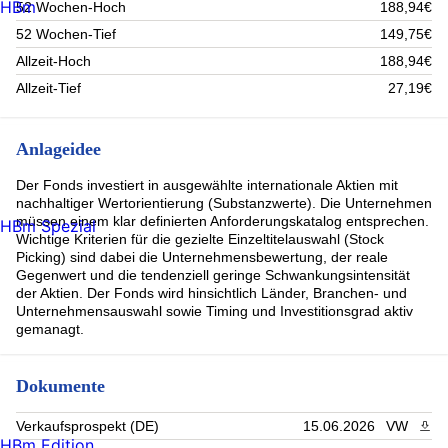
HBm
52 Wochen-Hoch
188,94€
52 Wochen-Tief
149,75€
Allzeit-Hoch
188,94€
Allzeit-Tief
27,19€
Anlageidee
Der Fonds investiert in ausgewählte internationale Aktien mit
nachhaltiger Wertorientierung (Substanzwerte). Die Unternehmen
müssen einem klar definierten Anforderungskatalog entsprechen.
HBm Spezial
Wichtige Kriterien für die gezielte Einzeltitelauswahl (Stock
Picking) sind dabei die Unternehmensbewertung, der reale
Gegenwert und die tendenziell geringe Schwankungsintensität
der Aktien. Der Fonds wird hinsichtlich Länder, Branchen- und
Unternehmensauswahl sowie Timing und Investitionsgrad aktiv
gemanagt.
Dokumente
Verkaufsprospekt (DE)
15.06.2026
VW
PDF 
HBm Edition