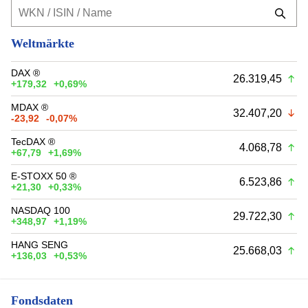
Weltmärkte
DAX ®
26.319,45
+179,32
+0,69%
MDAX ®
32.407,20
-23,92
-0,07%
TecDAX ®
4.068,78
+67,79
+1,69%
E-STOXX 50 ®
6.523,86
+21,30
+0,33%
NASDAQ 100
29.722,30
+348,97
+1,19%
HANG SENG
25.668,03
+136,03
+0,53%
Fondsdaten