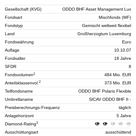
Gesellschaft (KVG)
ODDO BHF Asset Management Lux
Fondsart
Mischfonds (MF)
Fondstyp
Gemischt weltweit flexibel
Land
Großherzogtum Luxemburg
Fondswährung
Euro
Auflage
10.10.07
Fondsalter
18 Jahre
SFDR
8
1
Fondsvolumen
484 Mio. EUR
2
Anteilsklassenvol.
373 Mio. EUR
Teilfondsname
ODDO BHF Polaris Flexible
Umbrellaname
SICAV ODDO BHF II -
Preisberechnungs-Frequenz
täglich
Anlagehorizont
5 Jahre
3
Diamond-Rating
Ausschüttungsart
ausschüttend