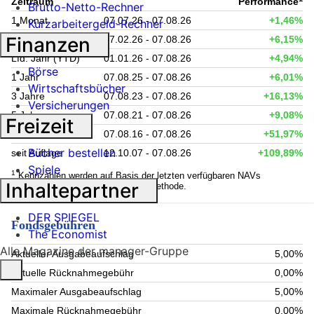
Zeitraum
Performance
Brutto-Netto-Rechner
1 Monat
07.07.26 - 07.08.26
+1,46%
Kurzarbeitergeld-Rechner
Finanzen
6 Monate
07.02.26 - 07.08.26
+6,15%
Lfd. Jahr (YTD)
01.01.26 - 07.08.26
+4,94%
Börse
1 Jahr
07.08.25 - 07.08.26
+6,01%
Wirtschaftsbücher
3 Jahre
07.08.23 - 07.08.26
+16,13%
Versicherungen
5 Jahre
07.08.21 - 07.08.26
+9,08%
Freizeit
10 Jahre
07.08.16 - 07.08.26
+51,97%
Bücher bestellen
seit Auflage
12.10.07 - 07.08.26
+109,89%
Spiele
1
Kennzahlen werden auf Basis der letzten verfügbaren NAVs
Inhaltepartner
berechnet. Berechnung nach BVI-Methode.
DER SPIEGEL
Fondsgebühren
The Economist
Alle Magazine der manager-Gruppe
Aktueller Ausgabeaufschlag
5,00%
Aktuelle Rücknahmegebühr
0,00%
Maximaler Ausgabeaufschlag
5,00%
Maximale Rücknahmegebühr
0,00%