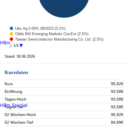
Ubs Ag 0.00% 09/2023 (3.1%)
Oddo Bhf Emerging Markets Ciw-Eur (2.5%)
Taiwan Semiconductor Manufacturing Co. Ltd. (2.5%)
HBm
Deut. Börse Commodities GmbH Xetra-Gold IHS 2007(09/Und)
1/5
(2.3%)
Allianz NPV (2.2%)
Stand: 30.06.2026
Nvidia Corp. (2.2%)
Alphabet Inc C (2.1%)
Ametek Inc (2.1%)
Kursdaten
Microsoft Corp (2.1%)
Dpam L- Bonds Emk Sutainab-F (2%)
Kurs
95,82€
Rest (76.9%)
Eröffnung
93,58€
Tages-Hoch
93,58€
HBm Spezial
Tages-Tief
93,58€
52 Wochen-Hoch
95,82€
52 Wochen-Tief
84,89€