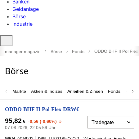
Banken
Geldanlage
Börse
Industrie
Suche
öffnen
ODDO BHF II Pol Fle
manager magazin
Börse
Fonds
Märkte
Aktien & Indizes
Anleihen & Zinsen
Fonds
Rohsto
ODDO BHF II Pol Flex DRW€
95,82
€
-0,56 (-0,60%)
07.08.2026, 22:05:59 Uhr
WKN: A0M003
ISIN: LU0319572730
Wertpapiertyp: Fonds