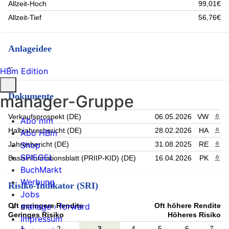
Allzeit-Hoch
99,01€
Allzeit-Tief
56,76€
Anlageidee
--
HBm Edition
Dokumente
manager-Gruppe
Verkaufsprospekt (DE)
06.05.2026
VW
PDF 
Abo mm
Halbjahresbericht (DE)
28.02.2026
HA
PDF 
Abo HBm
Shop
Jahresbericht (DE)
31.08.2025
RE
PDF 
SPIEGEL
Basisinformationsblatt (PRIIP-KID) (DE)
16.04.2026
PK
PDF 
BuchMarkt
Werbung
Risiko-Indikator (SRI)
Jobs
Oft geringere Rendite
Oft höhere Rendite
manage › forward
Geringes Risiko
Höheres Risiko
Impressum
1
2
3
4
5
6
7