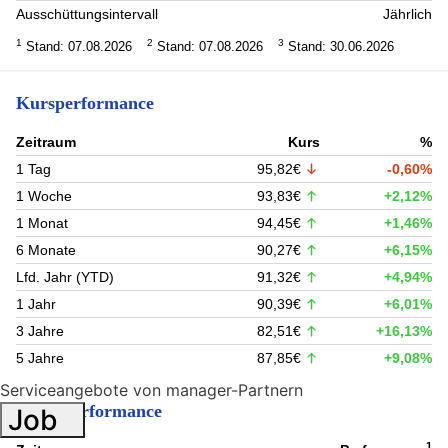
Ausschüttungsintervall
Jährlich
1
2
3
Stand: 07.08.2026
Stand: 07.08.2026
Stand: 30.06.2026
Kursperformance
Zeitraum
Kurs
%
1 Tag
95,82€
-0,60%
1 Woche
93,83€
+2,12%
1 Monat
94,45€
+1,46%
6 Monate
90,27€
+6,15%
Lfd. Jahr (YTD)
91,32€
+4,94%
1 Jahr
90,39€
+6,01%
3 Jahre
82,51€
+16,13%
5 Jahre
87,85€
+9,08%
Serviceangebote von manager-Partnern
Fondsperformance
Job
1