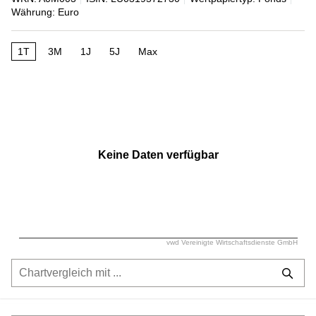
Währung: Euro
1T
3M
1J
5J
Max
Keine Daten verfügbar
vwd Vereinigte Wirtschaftsdienste GmbH