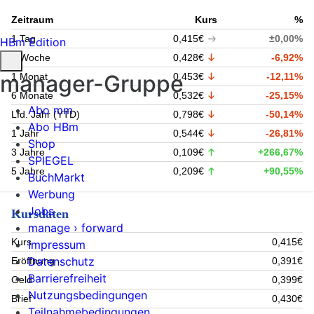
Zeitraum
Kurs
%
1 Tag
0,415€
±0,00%
HBm Edition
1 Woche
0,428€
-6,92%
manager-Gruppe
1 Monat
0,453€
-12,11%
6 Monate
0,532€
-25,15%
Abo mm
Lfd. Jahr (YTD)
0,798€
-50,14%
Abo HBm
1 Jahr
0,544€
-26,81%
Shop
3 Jahre
0,109€
+266,67%
SPIEGEL
5 Jahre
0,209€
+90,55%
BuchMarkt
Werbung
Jobs
Kursdaten
manage › forward
Kurs
0,415€
Impressum
Datenschutz
Eröffnung
0,391€
Barrierefreiheit
Geld
0,399€
Nutzungsbedingungen
Brief
0,430€
Teilnahmebedingungen