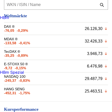
Weltmärkte
HBm
DAX ®
26.126,30
-76,05
-0,29%
MDAX ®
32.426,33
-133,58
-0,41%
TecDAX ®
3.946,73
-35,25
-0,89%
E-STOXX 50 ®
6.476,98
-9,72
-0,15%
HBm Spezial
NASDAQ 100
29.487,79
-245,37
-0,83%
HANG SENG
25.463,51
-452,31
-1,75%
Kursperformance