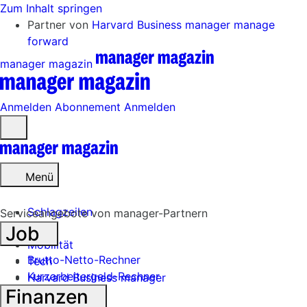
Zum Inhalt springen
Partner von
Harvard Business manager
manage
forward
manager magazin
Anmelden
Abonnement
Anmelden
Menü
öffnen
Menü
Schlagzeilen
Serviceangebote von manager-Partnern
Job
Mobilität
Brutto-Netto-Rechner
Tech
Kurzarbeitergeld-Rechner
Harvard Business manager
Finanzen
Handel