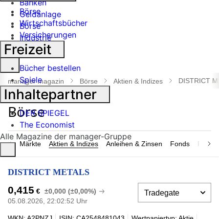
Banken
Börse
Geldanlage
Wirtschaftsbücher
Börse
Versicherungen
Industrie
Freizeit
Suche
Bücher bestellen
öffnen
Spiele
DISTRICT M
manager magazin
Börse
Aktien & Indizes
Inhaltepartner
DER SPIEGEL
The Economist
Alle Magazine der manager-Gruppe
Märkte
Aktien & Indizes
Anleihen & Zinsen
Fonds
Rohsto
DISTRICT METALS
0,415
€
±0,000 (±0,00%)
05.08.2026, 22:02:52 Uhr
WKN: A2PNZJ
ISIN: CA2548481043
Wertpapiertyp: Aktie