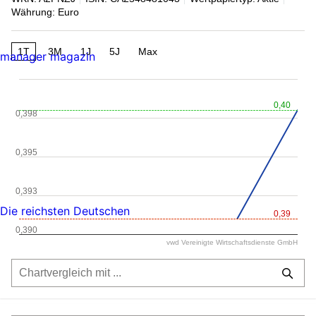
Währung: Euro
1T
3M
1J
5J
Max
manager magazin
0,40
0,398
0,395
0,393
Die reichsten Deutschen
0,39
0,390
vwd Vereinigte Wirtschaftsdienste GmbH