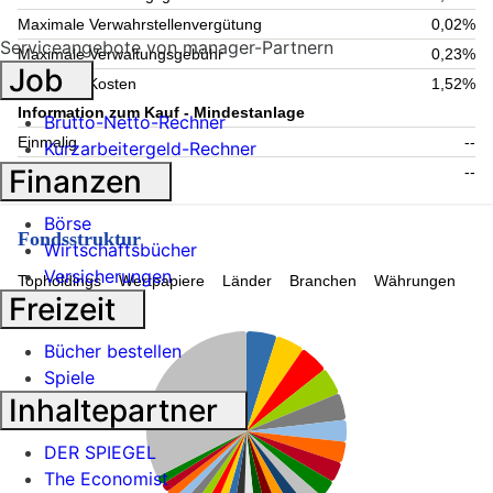
Maximale Verwahrstellenvergütung
0,02%
Serviceangebote von manager-Partnern
Maximale Verwaltungsgebühr
0,23%
Job
Laufende Kosten
1,52%
Information zum Kauf - Mindestanlage
Brutto-Netto-Rechner
Einmalig
--
Kurzarbeitergeld-Rechner
Finanzen
Folgende
--
Börse
Fondsstruktur
Wirtschaftsbücher
Versicherungen
Topholdings
Wertpapiere
Länder
Branchen
Währungen
Freizeit
Bücher bestellen
Spiele
Inhaltepartner
DER SPIEGEL
The Economist