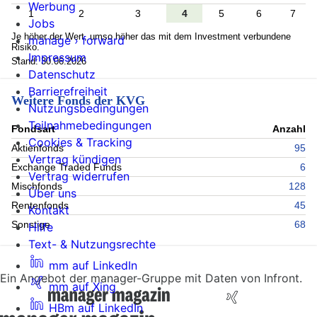
Werbung
1
2
3
4
5
6
7
Jobs
Je höher der Wert, umso höher das mit dem Investment verbundene
manage › forward
Risiko.
Impressum
Stand: 30.06.2026
Datenschutz
Barrierefreiheit
Weitere Fonds der KVG
Nutzungsbedingungen
Teilnahmebedingungen
Fondsart
Anzahl
Cookies & Tracking
Aktienfonds
95
Vertrag kündigen
Exchange Traded Funds
6
Vertrag widerrufen
Mischfonds
128
Über uns
Rentenfonds
45
Kontakt
Sonstige
68
Hilfe
Text- & Nutzungsrechte
mm auf LinkedIn
Ein Angebot der manager-Gruppe mit Daten von Infront.
mm auf Xing
HBm auf LinkedIn