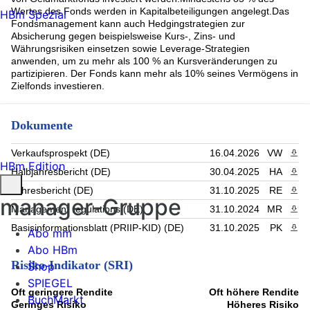
Wertes des Fonds werden in Kapitalbeteiligungen angelegt.Das
HBm Spezial
Fondsmanagement kann auch Hedgingstrategien zur
Absicherung gegen beispielsweise Kurs-, Zins- und
Währungsrisiken einsetzen sowie Leverage-Strategien
anwenden, um zu mehr als 100 % an Kursveränderungen zu
partizipieren. Der Fonds kann mehr als 10% seines Vermögens in
Zielfonds investieren.
Dokumente
Verkaufsprospekt (DE)
16.04.2026
VW
PDF 
HBm Edition
Halbjahresbericht (DE)
30.04.2025
HA
PDF 
Jahresbericht (DE)
31.10.2025
RE
PDF 
manager-Gruppe
Management regulations (DE)
31.10.2024
MR
PDF 
Basisinformationsblatt (PRIIP-KID) (DE)
31.10.2025
PK
PDF 
Abo mm
Abo HBm
Risiko-Indikator (SRI)
Shop
SPIEGEL
Oft geringere Rendite
Oft höhere Rendite
BuchMarkt
Geringes Risiko
Höheres Risiko