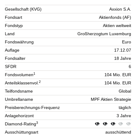
Gesellschaft (KVG)
Axxion S.A.
Fondsart
Aktienfonds (AF)
Fondstyp
Aktien weltweit
Land
Großherzogtum Luxemburg
Fondswährung
Euro
Auflage
17.12.07
Fondsalter
18 Jahre
SFDR
6
1
Fondsvolumen
104 Mio. EUR
2
Anteilsklassenvol.
104 Mio. EUR
Teilfondsname
Global
Umbrellaname
MPF Aktien Strategie
Preisberechnungs-Frequenz
täglich
Anlagehorizont
3 Jahre
3
Diamond-Rating
Ausschüttungsart
ausschüttend