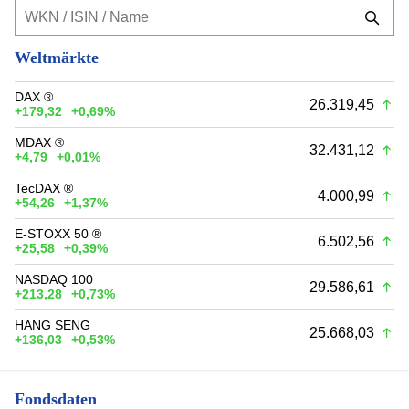
Weltmärkte
DAX ®
26.319,45
+179,32
+0,69%
MDAX ®
32.431,12
+4,79
+0,01%
TecDAX ®
4.000,99
+54,26
+1,37%
E-STOXX 50 ®
6.502,56
+25,58
+0,39%
NASDAQ 100
29.586,61
+213,28
+0,73%
HANG SENG
25.668,03
+136,03
+0,53%
Fondsdaten