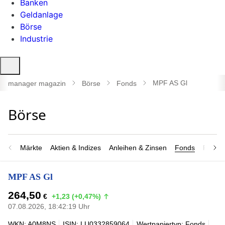
Banken
Geldanlage
Börse
Industrie
Suche
öffnen
MPF AS Gl
manager magazin
Börse
Fonds
Märkte
Aktien & Indizes
Anleihen & Zinsen
Fonds
Rohsto
MPF AS Gl
264,50
€
+1,23 (+0,47%)
07.08.2026, 18:42:19 Uhr
WKN: A0M8NS
ISIN: LU0332859064
Wertpapiertyp: Fonds