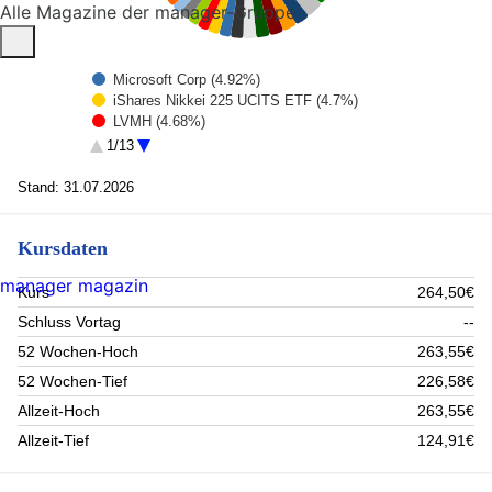
Alle Magazine der manager-Gruppe
Microsoft Corp (4.92%)
iShares Nikkei 225 UCITS ETF (4.7%)
LVMH (4.68%)
PepsiCo Inc. (4.46%)
1/13
NESTLE S.A (4.38%)
Amazon.com (3.54%)
Stand: 31.07.2026
Alphabet Inc C (3.44%)
Berkshire Hathaway -A- (3.28%)
Kursdaten
Waste Management Inc (2.92%)
Nvidia Corp. (2.85%)
manager magazin
NIKE Inc. Class B (2.4%)
Kurs
264,50€
APPLE INC (2.29%)
Schluss Vortag
--
DHL GROUP (XETRA) (2.29%)
Johnson + Johnson (2.2%)
52 Wochen-Hoch
263,55€
ASML Holding (2.13%)
52 Wochen-Tief
226,58€
BASF N ORD (2.03%)
Allzeit-Hoch
263,55€
Allianz NPV (1.92%)
Coca-Cola Co (1.9%)
Allzeit-Tief
124,91€
colgate palmolive (1.81%)
Bayer (1.77%)