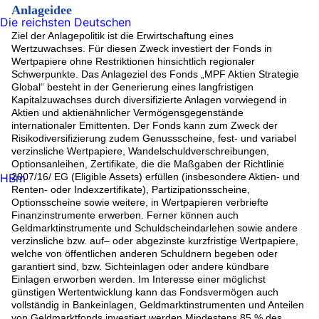
PayPal Holdings Inc (1.73%)
Anlageidee
Bankguthaben (1.54%)
Die reichsten Deutschen
ALIBABA GROUP HOLDING-SP ADR (1.5%)
Ziel der Anlagepolitik ist die Erwirtschaftung eines
Occidental Petroleum (1.44%)
Wertzuwachses. Für diesen Zweck investiert der Fonds in
PALO ALTO NETWORKS INC (1.4%)
Wertpapiere ohne Restriktionen hinsichtlich regionaler
Rest (32.51%)
Schwerpunkte. Das Anlageziel des Fonds „MPF Aktien Strategie
Global“ besteht in der Generierung eines langfristigen
Kapitalzuwachses durch diversifizierte Anlagen vorwiegend in
Aktien und aktienähnlicher Vermögensgegenstände
internationaler Emittenten. Der Fonds kann zum Zweck der
Risikodiversifizierung zudem Genussscheine, fest- und variabel
verzinsliche Wertpapiere, Wandelschuldverschreibungen,
Optionsanleihen, Zertifikate, die die Maßgaben der Richtlinie
HBm
2007/16/ EG (Eligible Assets) erfüllen (insbesondere Aktien- und
Renten- oder Indexzertifikate), Partizipationsscheine,
Optionsscheine sowie weitere, in Wertpapieren verbriefte
Finanzinstrumente erwerben. Ferner können auch
Geldmarktinstrumente und Schuldscheindarlehen sowie andere
verzinsliche bzw. auf– oder abgezinste kurzfristige Wertpapiere,
welche von öffentlichen anderen Schuldnern begeben oder
garantiert sind, bzw. Sichteinlagen oder andere kündbare
Einlagen erworben werden. Im Interesse einer möglichst
günstigen Wertentwicklung kann das Fondsvermögen auch
vollständig in Bankeinlagen, Geldmarktinstrumenten und Anteilen
von Geldmarktfonds investiert werden.Mindestens 85 % des