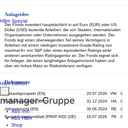
Anlageidee
HBm Spezial
Der Fonds investiert hauptsächlich in auf Euro (EUR) oder US-
Dollar (USD) lautende Anleihen, die von Staaten, internationalen
Organisationen oder Unternehmen ausgegeben werden. Der
Fonds legt einen überwiegenden Teil seines Vermögens in
Anleihen mit einem niedrigen Investment-Grade-Rating von
maximal A+ von S&P oder eines äquivalenten Ratings einer
anderen anerkannten Ratingagentur an. Der Fonds eignet sich
für Anleger, die einen langfristigen Anlagehorizont haben und
über ein hohes Mass an Risikotoleranz verfügen.
Dokumente
HBm Edition
Verkaufsprospekt (EN)
20.07.2026
VW
PDF 
manager-Gruppe
Halbjahresbericht (EN)
31.12.2024
HA
PDF 
Jahresbericht (EN)
30.06.2024
RE
PDF 
Abo mm
Basisinformationsblatt (PRIIP-KID) (DE)
10.07.2026
PK
PDF 
Abo HBm
Shop