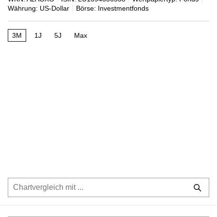
Währung: US-Dollar
Börse: Investmentfonds
3M
1J
5J
Max