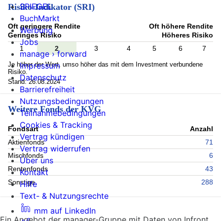
SPIEGEL
Risiko-Indikator (SRI)
BuchMarkt
Oft geringere Rendite
Oft höhere Rendite
Werbung
Geringes Risiko
Höheres Risiko
Jobs
1
2
3
4
5
6
7
manage › forward
Je höher der Wert, umso höher das mit dem Investment verbundene
Impressum
Risiko.
Datenschutz
Stand: 26.08.2024
Barrierefreiheit
Nutzungsbedingungen
Weitere Fonds der KVG
Teilnahmebedingungen
Cookies & Tracking
Fondsart
Anzahl
Vertrag kündigen
Aktienfonds
71
Vertrag widerrufen
Mischfonds
6
Über uns
Rentenfonds
43
Kontakt
Sonstige
288
Hilfe
Text- & Nutzungsrechte
mm auf LinkedIn
Ein Angebot der manager-Gruppe mit Daten von Infront.