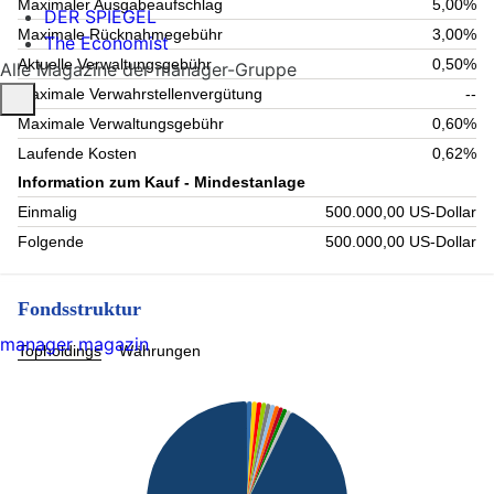
Maximaler Ausgabeaufschlag
5,00%
DER SPIEGEL
Maximale Rücknahmegebühr
3,00%
The Economist
Aktuelle Verwaltungsgebühr
0,50%
Alle Magazine der manager-Gruppe
Maximale Verwahrstellenvergütung
--
Maximale Verwaltungsgebühr
0,60%
Laufende Kosten
0,62%
Information zum Kauf - Mindestanlage
Einmalig
500.000,00 US-Dollar
Folgende
500.000,00 US-Dollar
Fondsstruktur
manager magazin
Topholdings
Währungen