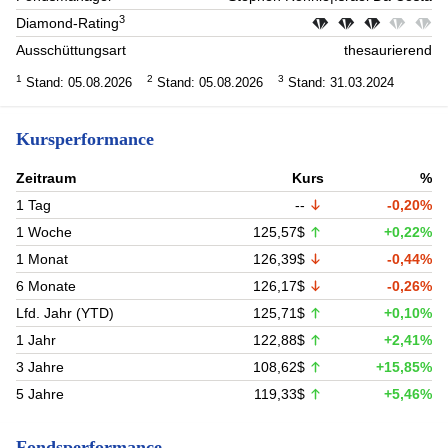
3
Diamond-Rating
Ausschüttungsart
thesaurierend
1
2
3
Stand: 05.08.2026
Stand: 05.08.2026
Stand: 31.03.2024
Kursperformance
Zeitraum
Kurs
%
1 Tag
--
-0,20%
1 Woche
125,57$
+0,22%
1 Monat
126,39$
-0,44%
6 Monate
126,17$
-0,26%
Lfd. Jahr (YTD)
125,71$
+0,10%
1 Jahr
122,88$
+2,41%
3 Jahre
108,62$
+15,85%
5 Jahre
119,33$
+5,46%
Fondsperformance