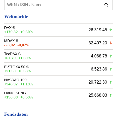
Weltmärkte
DAX ®
26.319,45
+179,32
+0,69%
MDAX ®
32.407,20
-23,92
-0,07%
TecDAX ®
4.068,78
+67,79
+1,69%
E-STOXX 50 ®
6.523,86
+21,30
+0,33%
NASDAQ 100
29.722,30
+348,97
+1,19%
HANG SENG
25.668,03
+136,03
+0,53%
Fondsdaten