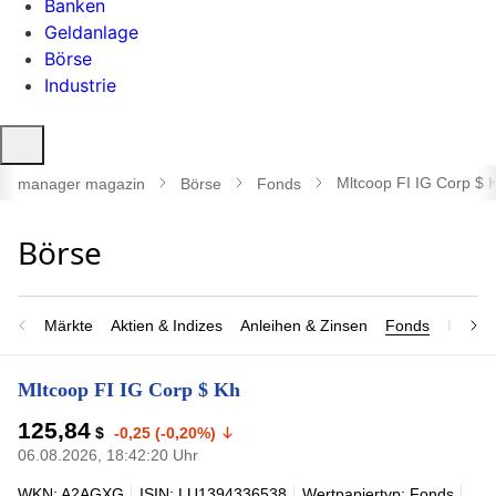
Banken
Geldanlage
Börse
Industrie
Suche
öffnen
Mltcoop FI IG Corp $ 
manager magazin
Börse
Fonds
Märkte
Aktien & Indizes
Anleihen & Zinsen
Fonds
Rohsto
Mltcoop FI IG Corp $ Kh
125,84
$
-0,25 (-0,20%)
06.08.2026, 18:42:20 Uhr
WKN: A2AGXG
ISIN: LU1394336538
Wertpapiertyp: Fonds