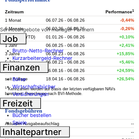
1
Zeitraum
Performance
1 Monat
06.07.26 - 06.08.26
-0,44%
6 Monate
06.02.26 - 06.08.26
-0,26%
Serviceangebote von manager-Partnern
Job
Lfd. Jahr (YTD)
01.01.26 - 06.08.26
+0,10%
1 Jahr
06.08.25 - 06.08.26
+2,41%
Brutto-Netto-Rechner
3 Jahre
06.08.23 - 06.08.26
+15,85%
Kurzarbeitergeld-Rechner
5 Jahre
06.08.21 - 06.08.26
+5,46%
Finanzen
10 Jahre
06.08.16 - 06.08.26
+24,59%
Börse
seit Auflage
18.04.16 - 06.08.26
+26,54%
Wirtschaftsbücher
1
Kennzahlen werden auf Basis der letzten verfügbaren NAVs
Versicherungen
berechnet. Berechnung nach BVI-Methode.
Freizeit
Fondsgebühren
Bücher bestellen
Spiele
Aktueller Ausgabeaufschlag
--
Inhaltepartner
Aktuelle Rücknahmegebühr
--