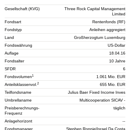
Gesellschaft (KVG)
Three Rock Capital Management
Limited
Fondsart
Rentenfonds (RF)
Fondstyp
Anleihen aggregiert
Land
Großherzogtum Luxemburg
Fondswährung
US-Dollar
Auflage
18.04.16
Fondsalter
10 Jahre
SFDR
6
1
Fondsvolumen
1.061 Mio. EUR
2
Anteilsklassenvol.
655 Mio. EUR
Teilfondsname
Julius Baer Fixed Income Inves
Umbrellaname
Multicooperation SICAV -
Preisberechnungs-
täglich
Frequenz
Anlagehorizont
--
Fondsmanager
Stephen Ronnie|Israel Da Costa