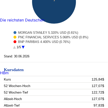
Die reichsten Deutschen
MORGAN STANLEY 5.320% USD (0.81%)
PNC FINANCIAL SERVICES 5.068% USD (0.8%)
BNP PARIBAS 4.400% USD (0.76%)
KINDER MORGAN INC 4.800% USD (0.75%)
1/5
AUST + NZ BANKING GROUP 5.731% USD (0.74%)
WEA FINANCE LLC 3.500% USD (0.7%)
Stand: 30.06.2026
BANK OF AMERICA CORP 5.288% USD (0.69%)
COMMONWEALTH BANK AUST 3.784% USD (0.68%)
Kursdaten
US BANCORP 4.548% USD (0.68%)
HBm
WELLS FARGO + COMPANY 4.478% USD (0.68%)
Rest (92.71%)
Kurs
125,84$
52 Wochen-Hoch
127,07$
52 Wochen-Tief
122,72$
Allzeit-Hoch
127,07$
Allzeit-Tief
97,83$