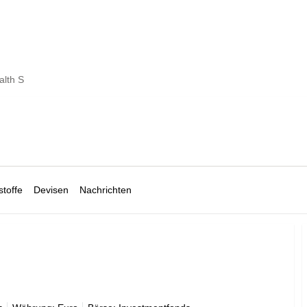
lth S
toffe
Devisen
Nachrichten