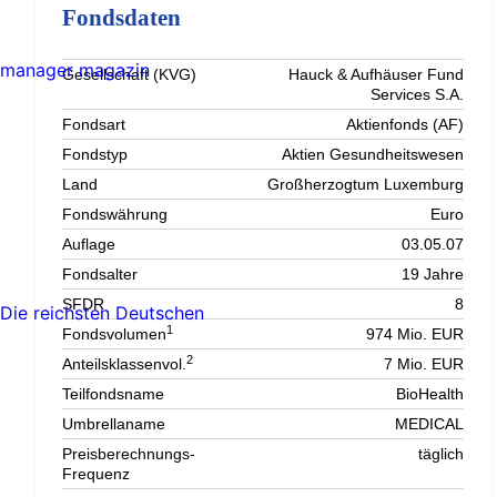
Fondsdaten
manager magazin
Gesellschaft (KVG)
Hauck & Aufhäuser Fund
Services S.A.
Fondsart
Aktienfonds (AF)
Fondstyp
Aktien Gesundheitswesen
Land
Großherzogtum Luxemburg
Fondswährung
Euro
Auflage
03.05.07
Fondsalter
19 Jahre
SFDR
8
Die reichsten Deutschen
1
Fondsvolumen
974 Mio. EUR
2
Anteilsklassenvol.
7 Mio. EUR
Teilfondsname
BioHealth
Umbrellaname
MEDICAL
Preisberechnungs-
täglich
Frequenz