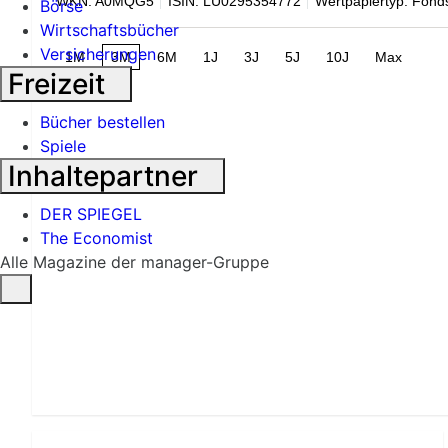
WKN: A0MQG5
ISIN: LU0295354772
Wertpapiertyp: Fond
Börse
Wirtschaftsbücher
Versicherungen
1M
3M
6M
1J
3J
5J
10J
Max
Freizeit
Bücher bestellen
Spiele
Inhaltepartner
DER SPIEGEL
The Economist
Alle Magazine der manager-Gruppe