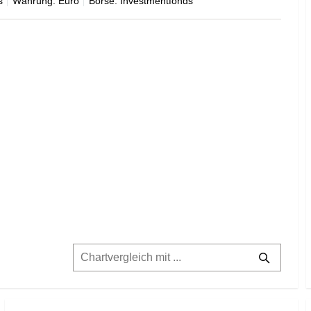
s
Währung: Euro
Börse: Investmentfonds