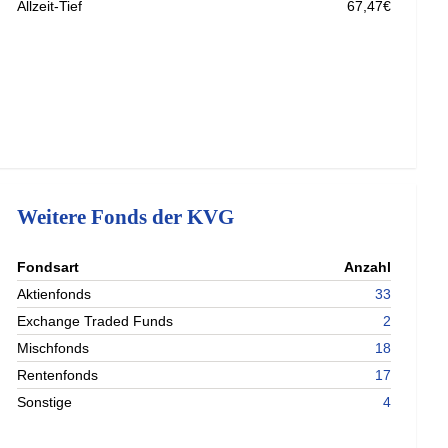
Allzeit-Tief
67,47€
Weitere Fonds der KVG
nterladen
Fondsart
Anzahl
nterladen
Aktienfonds
33
nterladen
Exchange Traded Funds
2
nterladen
Mischfonds
18
Rentenfonds
17
Sonstige
4