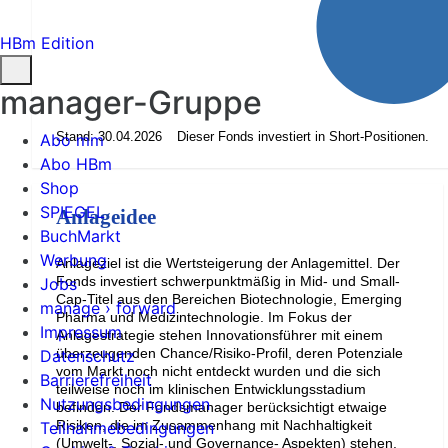
HBm Edition
manager-Gruppe
Stand: 30.04.2026
Dieser Fonds investiert in Short-Positionen.
Abo mm
Abo HBm
Shop
SPIEGEL
Anlageidee
BuchMarkt
Werbung
Anlageziel ist die Wertsteigerung der Anlagemittel. Der
Fonds investiert schwerpunktmäßig in Mid- und Small-
Jobs
Cap-Titel aus den Bereichen Biotechnologie, Emerging
manage › forward
Pharma und Medizintechnologie. Im Fokus der
Impressum
Anlagestrategie stehen Innovationsführer mit einem
überzeugenden Chance/Risiko-Profil, deren Potenziale
Datenschutz
vom Markt noch nicht entdeckt wurden und die sich
Barrierefreiheit
teilweise noch im klinischen Entwicklungsstadium
Nutzungsbedingungen
befinden. Der Fondsmanager berücksichtigt etwaige
Risiken, die im Zusammenhang mit Nachhaltigkeit
Teilnahmebedingungen
(Umwelt-, Sozial- und Governance- Aspekten) stehen.