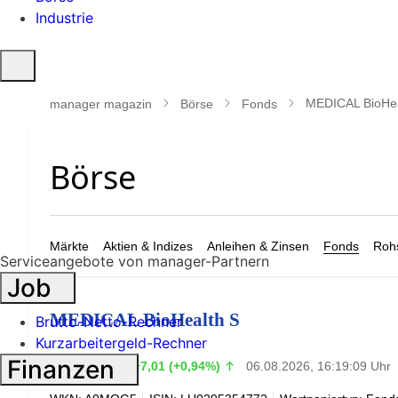
Industrie
Suche
öffnen
MEDICAL BioHea
manager magazin
Börse
Fonds
Märkte
Aktien & Indizes
Anleihen & Zinsen
Fonds
Rohs
Serviceangebote von manager-Partnern
Job
MEDICAL BioHealth S
Brutto-Netto-Rechner
Kurzarbeitergeld-Rechner
752,82
Finanzen
€
+7,01 (+0,94%)
06.08.2026, 16:19:09 Uhr