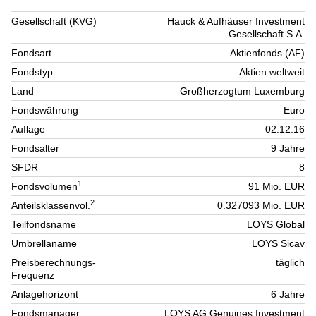
Gesellschaft (KVG)
Hauck & Aufhäuser Investment
Gesellschaft S.A.
Fondsart
Aktienfonds (AF)
Fondstyp
Aktien weltweit
Land
Großherzogtum Luxemburg
Fondswährung
Euro
Auflage
02.12.16
Fondsalter
9 Jahre
SFDR
8
1
Fondsvolumen
91 Mio. EUR
2
Anteilsklassenvol.
0.327093 Mio. EUR
Teilfondsname
LOYS Global
Umbrellaname
LOYS Sicav
Preisberechnungs-
täglich
Frequenz
Anlagehorizont
6 Jahre
Fondsmanager
LOYS AG Genuines Investment