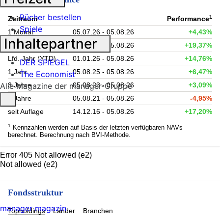
Bücher bestellen
1
Zeitraum
Performance
Spiele
1 Monat
05.07.26 - 05.08.26
+4,43%
Inhaltepartner
6 Monate
05.02.26 - 05.08.26
+19,37%
Lfd. Jahr (YTD)
01.01.26 - 05.08.26
+14,76%
DER SPIEGEL
1 Jahr
05.08.25 - 05.08.26
+6,47%
The Economist
3 Jahre
05.08.23 - 05.08.26
+3,09%
Alle Magazine der manager-Gruppe
5 Jahre
05.08.21 - 05.08.26
-4,95%
seit Auflage
14.12.16 - 05.08.26
+17,20%
1
Kennzahlen werden auf Basis der letzten verfügbaren NAVs
berechnet. Berechnung nach BVI-Methode.
Error 405 Not allowed (e2)
Not allowed (e2)
Fondsstruktur
manager magazin
Topholdings
Länder
Branchen