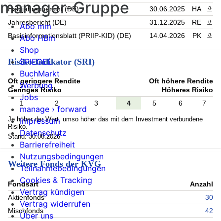
manager-Gruppe
Halbjahresbericht (DE)
30.06.2025
HA
PDF 
Jahresbericht (DE)
31.12.2025
RE
PDF 
Abo mm
Basisinformationsblatt (PRIIP-KID) (DE)
14.04.2026
PK
PDF 
Abo HBm
Shop
SPIEGEL
Risiko-Indikator (SRI)
BuchMarkt
Oft geringere Rendite
Oft höhere Rendite
Werbung
Geringes Risiko
Höheres Risiko
Jobs
1
2
3
4
5
6
7
manage › forward
Je höher der Wert, umso höher das mit dem Investment verbundene
Impressum
Risiko.
Datenschutz
Stand: 30.06.2026
Barrierefreiheit
Nutzungsbedingungen
Weitere Fonds der KVG
Teilnahmebedingungen
Cookies & Tracking
Fondsart
Anzahl
Vertrag kündigen
Aktienfonds
30
Vertrag widerrufen
Mischfonds
42
Über uns