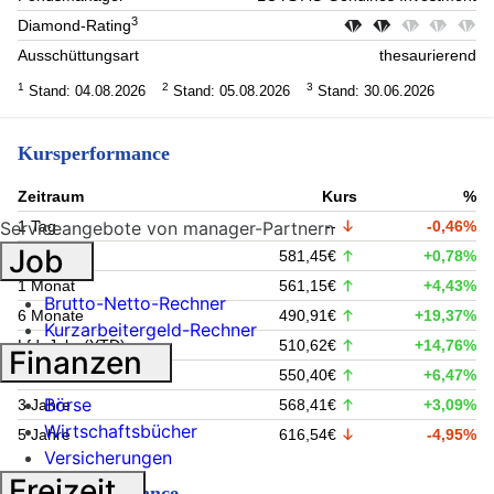
3
Diamond-Rating
Ausschüttungsart
thesaurierend
1
2
3
Stand: 04.08.2026
Stand: 05.08.2026
Stand: 30.06.2026
Kursperformance
Zeitraum
Kurs
%
1 Tag
--
-0,46%
Serviceangebote von manager-Partnern
Job
1 Woche
581,45€
+0,78%
1 Monat
561,15€
+4,43%
Brutto-Netto-Rechner
6 Monate
490,91€
+19,37%
Kurzarbeitergeld-Rechner
Lfd. Jahr (YTD)
510,62€
+14,76%
Finanzen
1 Jahr
550,40€
+6,47%
Börse
3 Jahre
568,41€
+3,09%
Wirtschaftsbücher
5 Jahre
616,54€
-4,95%
Versicherungen
Freizeit
Fondsperformance