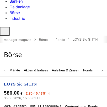
Banken
Geldanlage
Börse
Industrie
Suche
öffnen
LOYS Sic Gl ITN
manager magazin
Börse
Fonds
Märkte
Aktien & Indizes
Anleihen & Zinsen
Fonds
Rohsto
LOYS Sic Gl ITN
586,00
€
-2,70 (-0,46%)
05.08.2026, 15:35:09 Uhr
WKN: A2ARPQ
ISIN: LU1490908941
Wertpapiertyp: Fonds