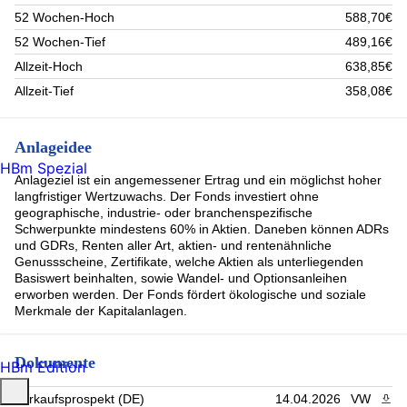
52 Wochen-Hoch
588,70€
52 Wochen-Tief
489,16€
Allzeit-Hoch
638,85€
Allzeit-Tief
358,08€
Anlageidee
HBm Spezial
Anlageziel ist ein angemessener Ertrag und ein möglichst hoher
langfristiger Wertzuwachs. Der Fonds investiert ohne
geographische, industrie- oder branchenspezifische
Schwerpunkte mindestens 60% in Aktien. Daneben können ADRs
und GDRs, Renten aller Art, aktien- und rentenähnliche
Genussscheine, Zertifikate, welche Aktien als unterliegenden
Basiswert beinhalten, sowie Wandel- und Optionsanleihen
erworben werden. Der Fonds fördert ökologische und soziale
Merkmale der Kapitalanlagen.
Dokumente
HBm Edition
Verkaufsprospekt (DE)
14.04.2026
VW
PDF 