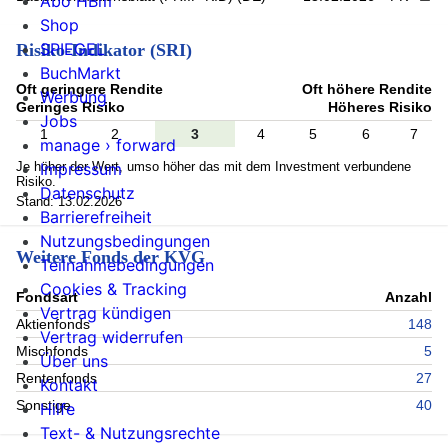
Abo HBm
Shop
SPIEGEL
Risiko-Indikator (SRI)
BuchMarkt
Oft geringere Rendite
Oft höhere Rendite
Werbung
Geringes Risiko
Höheres Risiko
Jobs
1
2
3
4
5
6
7
manage › forward
Je höher der Wert, umso höher das mit dem Investment verbundene
Impressum
Risiko.
Datenschutz
Stand: 13.02.2026
Barrierefreiheit
Nutzungsbedingungen
Weitere Fonds der KVG
Teilnahmebedingungen
Cookies & Tracking
Fondsart
Anzahl
Vertrag kündigen
Aktienfonds
148
Vertrag widerrufen
Mischfonds
5
Über uns
Rentenfonds
27
Kontakt
Sonstige
40
Hilfe
Text- & Nutzungsrechte