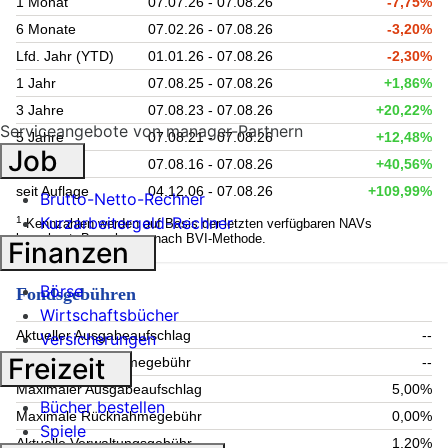
1 Monat
07.07.26 - 07.08.26
-7,75%
6 Monate
07.02.26 - 07.08.26
-3,20%
Lfd. Jahr (YTD)
01.01.26 - 07.08.26
-2,30%
1 Jahr
07.08.25 - 07.08.26
+1,86%
3 Jahre
07.08.23 - 07.08.26
+20,22%
Serviceangebote von manager-Partnern
5 Jahre
07.08.21 - 07.08.26
+12,48%
Job
10 Jahre
07.08.16 - 07.08.26
+40,56%
seit Auflage
04.12.06 - 07.08.26
+109,99%
Brutto-Netto-Rechner
Kurzarbeitergeld-Rechner
1
Kennzahlen werden auf Basis der letzten verfügbaren NAVs
berechnet. Berechnung nach BVI-Methode.
Finanzen
Börse
Fondsgebühren
Wirtschaftsbücher
Aktueller Ausgabeaufschlag
--
Versicherungen
Freizeit
Aktuelle Rücknahmegebühr
--
Maximaler Ausgabeaufschlag
5,00%
Bücher bestellen
Maximale Rücknahmegebühr
0,00%
Spiele
Aktuelle Verwaltungsgebühr
1,20%