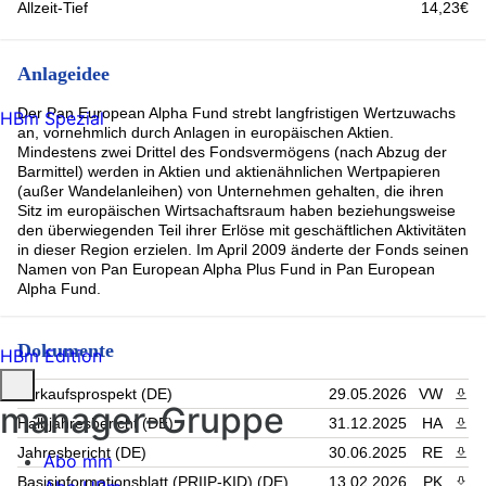
Allzeit-Tief
14,23€
Anlageidee
Der Pan European Alpha Fund strebt langfristigen Wertzuwachs
HBm Spezial
an, vornehmlich durch Anlagen in europäischen Aktien.
Mindestens zwei Drittel des Fondsvermögens (nach Abzug der
Barmittel) werden in Aktien und aktienähnlichen Wertpapieren
(außer Wandelanleihen) von Unternehmen gehalten, die ihren
Sitz im europäischen Wirtsachaftsraum haben beziehungsweise
den überwiegenden Teil ihrer Erlöse mit geschäftlichen Aktivitäten
in dieser Region erzielen. Im April 2009 änderte der Fonds seinen
Namen von Pan European Alpha Plus Fund in Pan European
Alpha Fund.
Dokumente
HBm Edition
Verkaufsprospekt (DE)
29.05.2026
VW
PDF 
manager-Gruppe
Halbjahresbericht (DE)
31.12.2025
HA
PDF 
Jahresbericht (DE)
30.06.2025
RE
PDF 
Abo mm
Basisinformationsblatt (PRIIP-KID) (DE)
13.02.2026
PK
PDF 