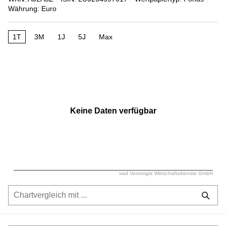
Währung: Euro
1T
3M
1J
5J
Max
Keine Daten verfügbar
vwd Vereinigte Wirtschaftsdienste GmbH