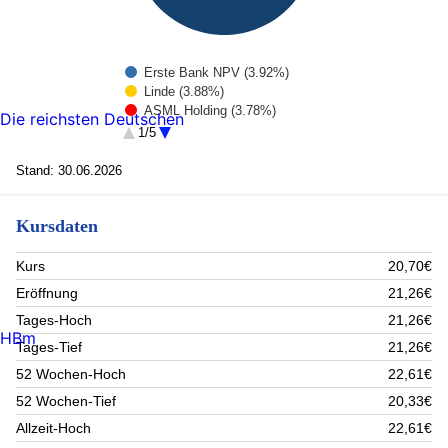
Erste Bank NPV (3.92%)
Linde (3.88%)
ASML Holding (3.78%)
Die reichsten Deutschen
Siemens AG (3.73%)
1/5
ASM International N.V. (3.52%)
Argen-X Nv (3.06%)
Stand: 30.06.2026
Nokia A (3.04%)
RWE AG (2.99%)
Kursdaten
Relx NV (2.95%)
Unicredit (2.94%)
Rest (66.19%)
Kurs
20,70€
Eröffnung
21,26€
Tages-Hoch
21,26€
HBm
Tages-Tief
21,26€
52 Wochen-Hoch
22,61€
52 Wochen-Tief
20,33€
Allzeit-Hoch
22,61€