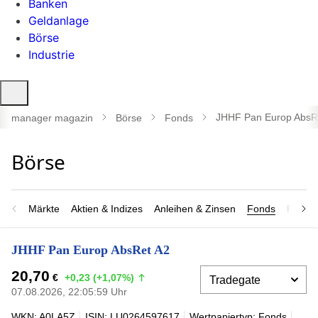
Banken
Geldanlage
Börse
Industrie
Suche
öffnen
JHHF Pan Europ AbsR
manager magazin
Börse
Fonds
Märkte
Aktien & Indizes
Anleihen & Zinsen
Fonds
Rohsto
JHHF Pan Europ AbsRet A2
20,70
€
+0,23 (+1,07%)
07.08.2026, 22:05:59 Uhr
WKN: A0LA5Z
ISIN: LU0264597617
Wertpapiertyp: Fonds