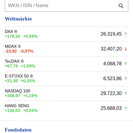
Weltmärkte
DAX ®
26.319,45
+179,32
+0,69%
MDAX ®
32.407,20
-23,92
-0,07%
TecDAX ®
4.068,78
+67,79
+1,69%
E-STOXX 50 ®
6.523,86
+21,30
+0,33%
NASDAQ 100
29.722,30
+348,97
+1,19%
HANG SENG
25.668,03
+136,03
+0,53%
Fondsdaten