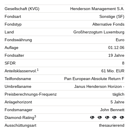
Gesellschaft (KVG)
Henderson Management S.A.
Fondsart
Sonstige (SF)
Fondstyp
Alternative Fonds
Land
Großherzogtum Luxemburg
Fondswährung
Euro
Auflage
01.12.06
Fondsalter
19 Jahre
SFDR
8
1
Anteilsklassenvol.
61 Mio. EUR
Teilfondsname
Pan European Absolute Return F
Umbrellaname
Janus Henderson Horizon -
Preisberechnungs-Frequenz
täglich
Anlagehorizont
5 Jahre
Fondsmanager
John Bennett
3
Diamond-Rating
Ausschüttungsart
thesaurierend