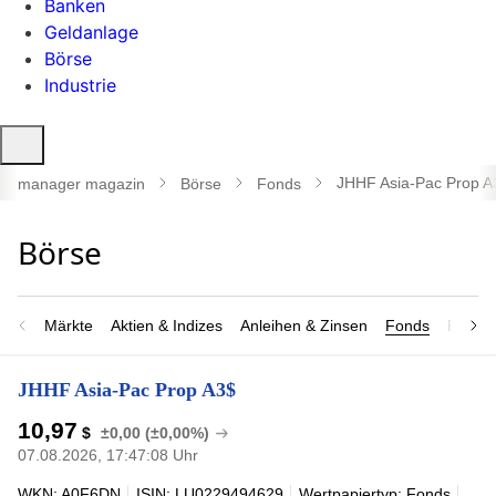
Banken
Geldanlage
Börse
Industrie
Suche
öffnen
JHHF Asia-Pac Prop A
manager magazin
Börse
Fonds
Märkte
Aktien & Indizes
Anleihen & Zinsen
Fonds
Rohsto
JHHF Asia-Pac Prop A3$
10,97
$
±0,00 (±0,00%)
07.08.2026, 17:47:08 Uhr
WKN: A0F6DN
ISIN: LU0229494629
Wertpapiertyp: Fonds