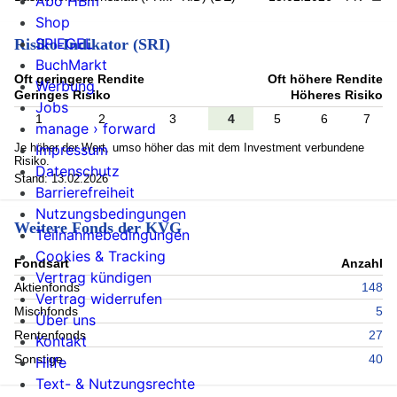
Abo HBm
Shop
SPIEGEL
Risiko-Indikator (SRI)
BuchMarkt
Oft geringere Rendite
Oft höhere Rendite
Werbung
Geringes Risiko
Höheres Risiko
Jobs
1
2
3
4
5
6
7
manage › forward
Je höher der Wert, umso höher das mit dem Investment verbundene
Impressum
Risiko.
Datenschutz
Stand: 13.02.2026
Barrierefreiheit
Nutzungsbedingungen
Weitere Fonds der KVG
Teilnahmebedingungen
Cookies & Tracking
Fondsart
Anzahl
Vertrag kündigen
Aktienfonds
148
Vertrag widerrufen
Mischfonds
5
Über uns
Rentenfonds
27
Kontakt
Sonstige
40
Hilfe
Text- & Nutzungsrechte