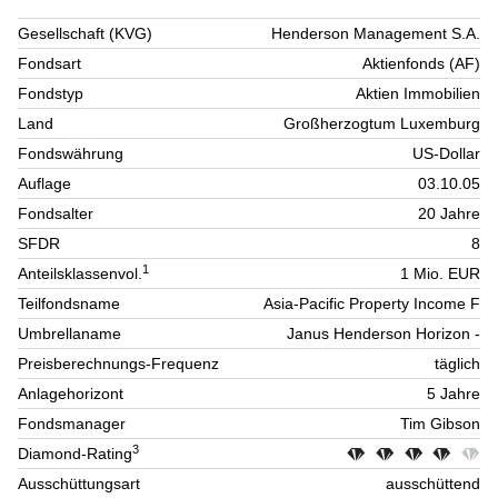
Gesellschaft (KVG)
Henderson Management S.A.
Fondsart
Aktienfonds (AF)
Fondstyp
Aktien Immobilien
Land
Großherzogtum Luxemburg
Fondswährung
US-Dollar
Auflage
03.10.05
Fondsalter
20 Jahre
SFDR
8
1
Anteilsklassenvol.
1 Mio. EUR
Teilfondsname
Asia-Pacific Property Income F
Umbrellaname
Janus Henderson Horizon -
Preisberechnungs-Frequenz
täglich
Anlagehorizont
5 Jahre
Fondsmanager
Tim Gibson
3
Diamond-Rating
Ausschüttungsart
ausschüttend