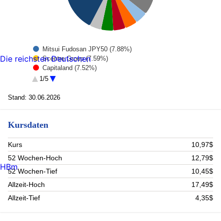
Mitsui Fudosan JPY50 (7.88%)
Die reichsten Deutschen
Scentre Group (7.59%)
Capitaland (7.52%)
Link Reit (6.9%)
1/5
Sun Hung Kai Properties (5.72%)
Charter Hall Retail REIT (4.52%)
Stand: 30.06.2026
Japan Real Estate Investment Corp (REIT) (4.45%)
United Urban Investment (4.41%)
Kursdaten
Kenedix Realty (4.39%)
LASALLE LOGIPORT REIT (4.28%)
Rest (42.34%)
Kurs
10,97$
52 Wochen-Hoch
12,79$
HBm
52 Wochen-Tief
10,45$
Allzeit-Hoch
17,49$
Allzeit-Tief
4,35$