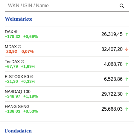
Weltmärkte
DAX ®
26.319,45
+179,32
+0,69%
MDAX ®
32.407,20
-23,92
-0,07%
TecDAX ®
4.068,78
+67,79
+1,69%
E-STOXX 50 ®
6.523,86
+21,30
+0,33%
NASDAQ 100
29.722,30
+348,97
+1,19%
HANG SENG
25.668,03
+136,03
+0,53%
Fondsdaten