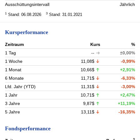
Ausschüttungsintervall
Jährlich
1
3
Stand: 06.08.2026
Stand: 31.01.2021
Kursperformance
Zeitraum
Kurs
%
1 Tag
--
±0,00%
1 Woche
11,08$
-0,99%
1 Monat
10,66$
+2,91%
6 Monate
11,71$
-6,33%
Lfd. Jahr (YTD)
11,31$
-3,00%
1 Jahr
10,71$
+2,47%
3 Jahre
9,87$
+11,19%
5 Jahre
13,11$
-16,35%
Fondsperformance
1