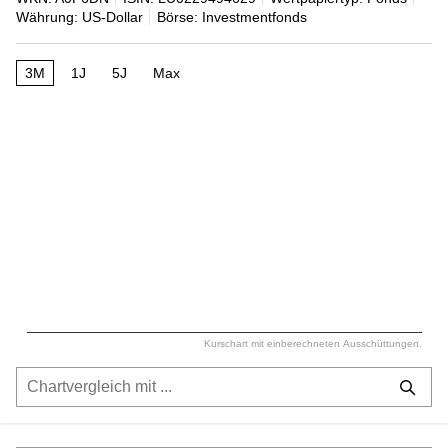
Währung: US-Dollar
Börse: Investmentfonds
3M
1J
5J
Max
Kurschart mit einberechneten Ausschüttungen.