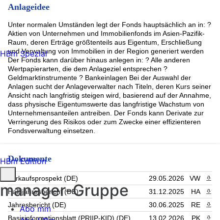
Anlageidee
Unter normalen Umständen legt der Fonds hauptsächlich an in: ?
Aktien von Unternehmen und Immobilienfonds im Asien-Pazifik-
Raum, deren Erträge größtenteils aus Eigentum, Erschließung
und Verwaltung von Immobilien in der Region generiert werden
HBm Spezial
Der Fonds kann darüber hinaus anlegen in: ? Alle anderen
Wertpapierarten, die dem Anlageziel entsprechen ?
Geldmarktinstrumente ? Bankeinlagen Bei der Auswahl der
Anlagen sucht der Anlageverwalter nach Titeln, deren Kurs seiner
Ansicht nach langfristig steigen wird, basierend auf der Annahme,
dass physische Eigentumswerte das langfristige Wachstum von
Unternehmensanteilen antreiben. Der Fonds kann Derivate zur
Verringerung des Risikos oder zum Zwecke einer effizienteren
Fondsverwaltung einsetzen.
Dokumente
HBm Edition
Verkaufsprospekt (DE)
29.05.2026
VW
PDF 
manager-Gruppe
Halbjahresbericht (DE)
31.12.2025
HA
PDF 
Jahresbericht (DE)
30.06.2025
RE
PDF 
Abo mm
Basisinformationsblatt (PRIIP-KID) (DE)
13.02.2026
PK
PDF 