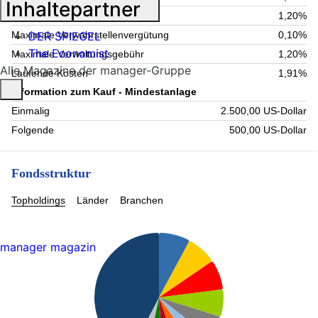
Inhaltepartner
Aktuelle Verwaltungsgebühr
1,20%
DER SPIEGEL
Maximale Verwahrstellenvergütung
0,10%
The Economist
Maximale Verwaltungsgebühr
1,20%
Alle Magazine der manager-Gruppe
Laufende Kosten
1,91%
Information zum Kauf - Mindestanlage
Einmalig
2.500,00 US-Dollar
Folgende
500,00 US-Dollar
Fondsstruktur
Topholdings
Länder
Branchen
manager magazin