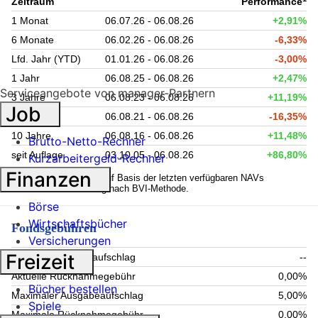
Zeitraum
Performance
1 Monat
06.07.26 - 06.08.26
+2,91%
6 Monate
06.02.26 - 06.08.26
-6,33%
Lfd. Jahr (YTD)
01.01.26 - 06.08.26
-3,00%
1 Jahr
06.08.25 - 06.08.26
+2,47%
Serviceangebote von manager-Partnern
3 Jahre
06.08.23 - 06.08.26
+11,19%
Job
5 Jahre
06.08.21 - 06.08.26
-16,35%
10 Jahre
06.08.16 - 06.08.26
+11,48%
Brutto-Netto-Rechner
seit Auflage
03.10.05 - 06.08.26
+86,80%
Kurzarbeitergeld-Rechner
Finanzen
1
Kennzahlen werden auf Basis der letzten verfügbaren NAVs
berechnet. Berechnung nach BVI-Methode.
Börse
Wirtschaftsbücher
Fondsgebühren
Versicherungen
Freizeit
Aktueller Ausgabeaufschlag
--
Aktuelle Rücknahmegebühr
0,00%
Bücher bestellen
Maximaler Ausgabeaufschlag
5,00%
Spiele
Maximale Rücknahmegebühr
0,00%