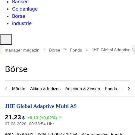
Banken
Geldanlage
Börse
Industrie
Suche
öffnen
JHF Global Adaptive Mu
manager magazin
Börse
Fonds
Märkte
Aktien & Indizes
Anleihen & Zinsen
Fonds
Rohsto
JHF Global Adaptive Multi A$
21,23
$
+0,13 (+0,62%)
07.08.2026, 00:33:54 Uhr
WKN: A2AGHY
ISIN: IE00BZ775C54
Wertpapiertyp: Fonds