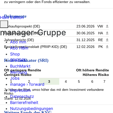
zu verringern oder den Fonds effizienter zu verwalten.
Dokumente
HBm Edition
Verkaufsprospekt (DE)
23.06.2026
VW
PDF 
manager-Gruppe
Halbjahresbericht (DE)
30.06.2025
HA
PDF 
Jahresbericht (DE)
31.12.2025
RE
PDF 
Abo mm
Basisinformationsblatt (PRIIP-KID) (DE)
12.02.2026
PK
PDF 
Abo HBm
Shop
SPIEGEL
Risiko-Indikator (SRI)
BuchMarkt
Oft geringere Rendite
Oft höhere Rendite
Werbung
Geringes Risiko
Höheres Risiko
Jobs
1
2
3
4
5
6
7
manage › forward
Je höher der Wert, umso höher das mit dem Investment verbundene
Impressum
Risiko.
Datenschutz
Stand: 12.02.2026
Barrierefreiheit
Nutzungsbedingungen
Weitere Fonds der KVG