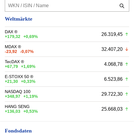
Weltmärkte
DAX ®
26.319,45
+179,32
+0,69%
MDAX ®
32.407,20
-23,92
-0,07%
TecDAX ®
4.068,78
+67,79
+1,69%
E-STOXX 50 ®
6.523,86
+21,30
+0,33%
NASDAQ 100
29.722,30
+348,97
+1,19%
HANG SENG
25.668,03
+136,03
+0,53%
Fondsdaten