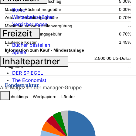
Maximaler Ausgabeaufschlag
5,00%
Börse
Maximale Rücknahmegebühr
0,00%
Wirtschaftsbücher
Aktuelle Verwaltungsgebühr
0,70%
Versicherungen
Maximale Verwahrstellenvergütung
--
Freizeit
Maximale Verwaltungsgebühr
0,70%
Laufende Kosten
1,45%
Bücher bestellen
Information zum Kauf - Mindestanlage
Spiele
Einmalig
2.500,00 US-Dollar
Inhaltepartner
Folgende
--
DER SPIEGEL
The Economist
Fondsstruktur
Alle Magazine der manager-Gruppe
Topholdings
Wertpapiere
Länder