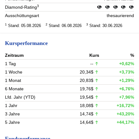
3
Diamond-Rating
Ausschüttungsart
thesaurierend
1
2
3
Stand: 05.08.2026
Stand: 06.08.2026
Stand: 30.06.2026
Kursperformance
Zeitraum
Kurs
%
1 Tag
--
+0,62%
1 Woche
20,34$
+3,73%
1 Monat
20,83$
+1,29%
6 Monate
19,76$
+6,76%
Lfd. Jahr (YTD)
19,54$
+7,96%
1 Jahr
18,08$
+16,72%
3 Jahre
14,74$
+43,20%
5 Jahre
14,64$
+44,17%
Fondsperformance