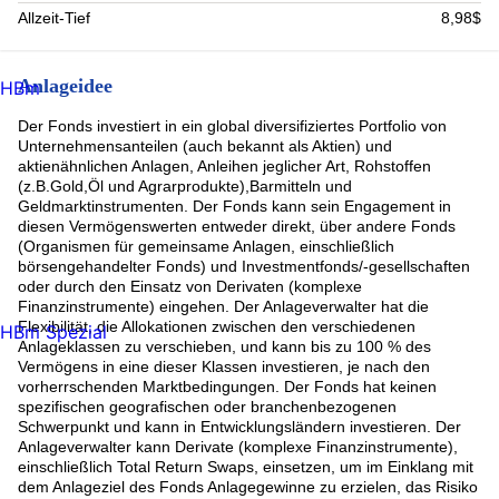
Allzeit-Tief
8,98$
Anlageidee
HBm
Der Fonds investiert in ein global diversifiziertes Portfolio von
Unternehmensanteilen (auch bekannt als Aktien) und
aktienähnlichen Anlagen, Anleihen jeglicher Art, Rohstoffen
(z.B.Gold,Öl und Agrarprodukte),Barmitteln und
Geldmarktinstrumenten. Der Fonds kann sein Engagement in
diesen Vermögenswerten entweder direkt, über andere Fonds
(Organismen für gemeinsame Anlagen, einschließlich
börsengehandelter Fonds) und Investmentfonds/-gesellschaften
oder durch den Einsatz von Derivaten (komplexe
Finanzinstrumente) eingehen. Der Anlageverwalter hat die
Flexibilität, die Allokationen zwischen den verschiedenen
HBm Spezial
Anlageklassen zu verschieben, und kann bis zu 100 % des
Vermögens in eine dieser Klassen investieren, je nach den
vorherrschenden Marktbedingungen. Der Fonds hat keinen
spezifischen geografischen oder branchenbezogenen
Schwerpunkt und kann in Entwicklungsländern investieren. Der
Anlageverwalter kann Derivate (komplexe Finanzinstrumente),
einschließlich Total Return Swaps, einsetzen, um im Einklang mit
dem Anlageziel des Fonds Anlagegewinne zu erzielen, das Risiko