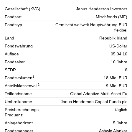
Gesellschaft (KVG)
Janus Henderson Investors
Fondsart
Mischfonds (MF)
Fondstyp
Gemischt weltweit Hauptwährung EUR
flexibel
Land
Republik Irland
Fondswährung
US-Dollar
Auflage
05.04.16
Fondsalter
10 Jahre
SFDR
6
1
Fondsvolumen
18 Mio. EUR
2
Anteilsklassenvol.
9 Mio. EUR
Teilfondsname
Global Adaptive Multi-Asset Fu
Umbrellaname
Janus Henderson Capital Funds plc
Preisberechnungs-
täglich
Frequenz
Anlagehorizont
5 Jahre
Fondsmanager
Ashwin Alankar