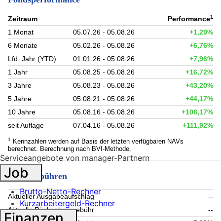
1
Zeitraum
Performance
1 Monat
05.07.26 - 05.08.26
+1,29%
6 Monate
05.02.26 - 05.08.26
+6,76%
Lfd. Jahr (YTD)
01.01.26 - 05.08.26
+7,96%
1 Jahr
05.08.25 - 05.08.26
+16,72%
3 Jahre
05.08.23 - 05.08.26
+43,20%
5 Jahre
05.08.21 - 05.08.26
+44,17%
10 Jahre
05.08.16 - 05.08.26
+108,17%
seit Auflage
07.04.16 - 05.08.26
+111,92%
1
Kennzahlen werden auf Basis der letzten verfügbaren NAVs
berechnet. Berechnung nach BVI-Methode.
Serviceangebote von manager-Partnern
Job
Fondsgebühren
Brutto-Netto-Rechner
Aktueller Ausgabeaufschlag
--
Kurzarbeitergeld-Rechner
Aktuelle Rücknahmegebühr
--
Finanzen