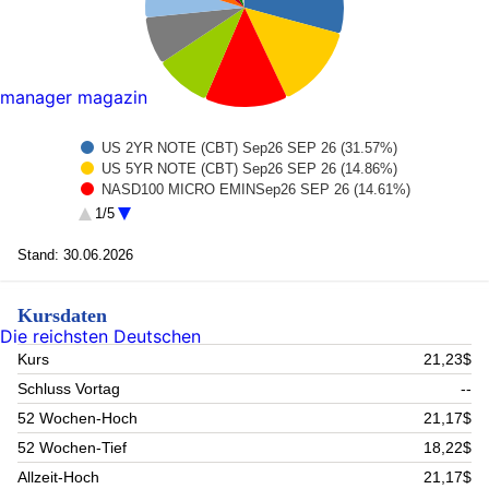
manager magazin
US 2YR NOTE (CBT) Sep26 SEP 26 (31.57%)
US 5YR NOTE (CBT) Sep26 SEP 26 (14.86%)
NASD100 MICRO EMINSep26 SEP 26 (14.61%)
Invesco Sandp 500 Ucits Etf (9.88%)
1/5
MSCI EmgMkt Sep26 SEP 26 (8.41%)
SEGREGATED CASH (6.77%)
Stand: 30.06.2026
SP500 MIC EMIN FUTSep26 SEP 26 (6.14%)
SandP/TSX 60 IX FUT Sep26 SEP 26 (5.55%)
Kursdaten
MICRO EMIN RUS2000Sep26 SEP 26 (5.47%)
Die reichsten Deutschen
BASF SE 0% 07/10/2026 (4.78%)
Kurs
21,23$
Schluss Vortag
--
52 Wochen-Hoch
21,17$
52 Wochen-Tief
18,22$
Allzeit-Hoch
21,17$