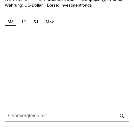
Währung: US-Dollar
Börse: Investmentfonds
3M
1J
5J
Max